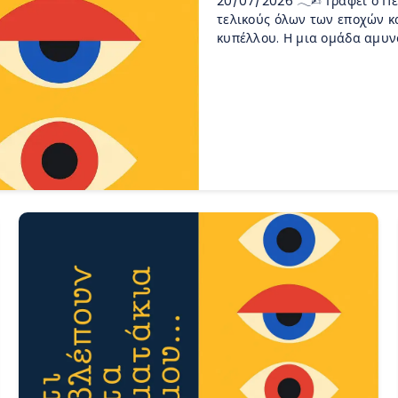
20/07/2026 𓂃✍︎ Γράφει ο Π
τελικούς όλων των εποχών κ
κυπέλλου. Η μια ομάδα αμυν