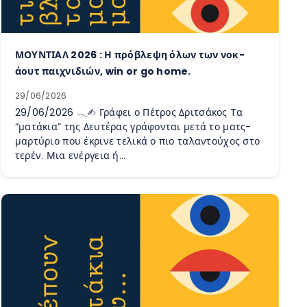
ΜΟΥΝΤΙΑΛ 2026 : Η πρόβλεψη όλων των νοκ-
άουτ παιχνιδιών, win or go home.
29/06/2026
29/06/2026 𓂃✍︎ Γράφει ο Πέτρος Δριτσάκος Tα
“ματάκια” της Δευτέρας γράφονται μετά το ματς-
μαρτύριο που έκρινε τελικά ο πιο ταλαντούχος στο
τερέν. Μια ενέργεια ή…