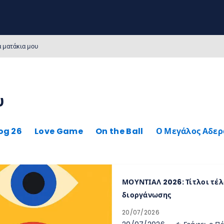
α ματάκια μου
υ
og 26
Love Game
On the Ball
Ο Μεγάλος Αδε
ΜΟΥΝΤΙΑΛ 2026: Τίτλοι τέλο
διοργάνωσης
20/07/2026