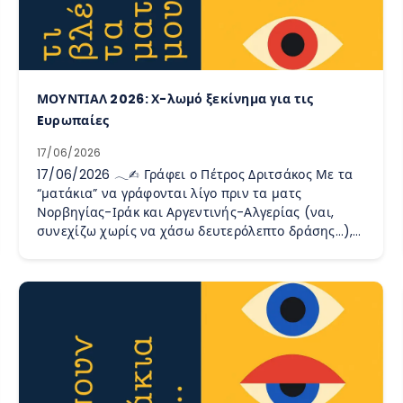
ΜΟΥΝΤΙΑΛ 2026: Χ-λωμό ξεκίνημα για τις
Eυρωπαίες
17/06/2026
17/06/2026 𓂃✍︎ Γράφει ο Πέτρος Δριτσάκος Με τα
“ματάκια” να γράφονται λίγο πριν τα ματς
Νορβηγίας-Ιράκ και Αργεντινής-Αλγερίας (ναι,
συνεχίζω χωρίς να χάσω δευτερόλεπτο δράσης…),…