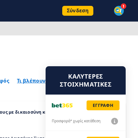
Σύνδεση
ΚΑΛΎΤΕΡΕΣ
ρφός
Τι βλέπουν τα ματάκια μου
ΣΤΟΙΧΗΜΑΤΙΚΈΣ
ΕΓΓΡΑΦΗ
υς με δικαιοσύνη και η καλύτερη 11αδα της
Προσφορά* χωρίς κατάθεση