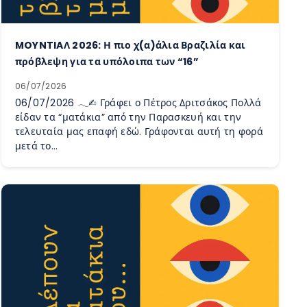
MOYNTIAΛ 2026: Η πιο χ(α)άλια Βραζιλία και
πρόβλεψη για τα υπόλοιπα των “16”
06/07/2026
06/07/2026 𓂃✍︎ Γράφει ο Πέτρος Δριτσάκος Πολλά
είδαν τα “ματάκια” από την Παρασκευή και την
τελευταία μας επαφή εδώ. Γράφονται αυτή τη φορά
μετά το…