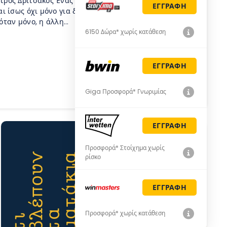
έτρος Δριτσάκος Ένας από τους πιο μονότονους
ΕΓΓΡΑΦΗ
αι ίσως όχι μόνο για διοργανώσεις παγκοσμίου
όταν μόνο, η άλλη…
6150 Δώρα* χωρίς κατάθεση
ΕΓΓΡΑΦΗ
Giga Προσφορά* Γνωριμίας
ΕΓΓΡΑΦΗ
Προσφορά* Στοίχημα χωρίς
ρίσκο
ΕΓΓΡΑΦΗ
Προσφορά* χωρίς κατάθεση