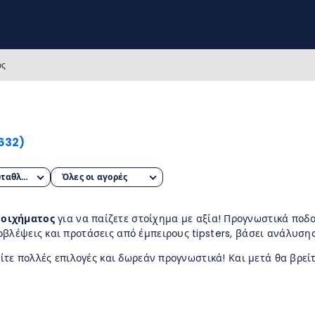
ος
632)
Όλα τα πρωταθλήματα
Όλες οι αγορές
τοιχήματος
για να παίζετε στοίχημα με αξία! Προγνωστικά ποδο
βλέψεις και προτάσεις από έμπειρους tipsters, βάσει ανάλυσης
είτε πολλές επιλογές και δωρεάν προγνωστικά! Και μετά θα βρείτ