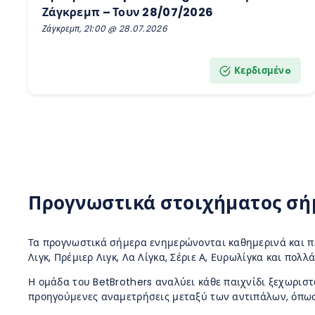
Ζάγκρεμπ – Τουν 28/07/2026
Ζάγκρεμπ, 21:00 @ 28.07.2026
Κερδισμένo
Προγνωστικά στοιχήματος σή
Τα προγνωστικά σήμερα ενημερώνονται καθημερινά και πε
Λιγκ, Πρέμιερ Λιγκ, Λα Λίγκα, Σέριε Α, Ευρωλίγκα και πο
Η ομάδα του BetBrothers αναλύει κάθε παιχνίδι ξεχωριστ
προηγούμενες αναμετρήσεις μεταξύ των αντιπάλων, όπως 