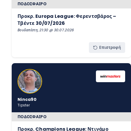
ΠΟΔΌΣΦΑΙΡΟ
Προκρ. Europa League: Φερεντσβάρος –
Τβέντε 30/07/2026
Βουδαπέστη, 21:30 @ 30.07.2026
Επιστροφή
Ninca90
Tipster
ΠΟΔΌΣΦΑΙΡΟ
Προκρ. Champions League: Ντινάμο