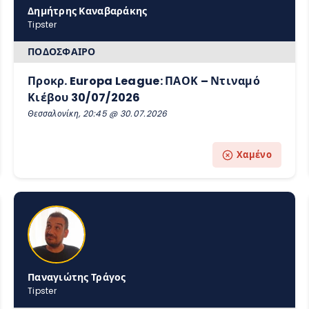
Δημήτρης Καναβαράκης
Tipster
ΠΟΔΌΣΦΑΙΡΟ
Προκρ. Europa League: ΠΑΟΚ – Ντιναμό
Κιέβου 30/07/2026
Θεσσαλονίκη, 20:45 @ 30.07.2026
Χαμένο
Παναγιώτης Τράγος
Tipster