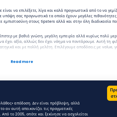
ε είναι να επιλέξετε, λίγα και καλά προγνωστικά από το να γεμί
ετε υπόψη σας προγνωστικά τα οποία έχουν μεγάλες πιθανότητες
τε εμπιστοσύνη στους tipsters αλλά και στην όλη διαδικασία π
ίπστερ με βαθιά γνώση, μεγάλη εμπειρία αλλά κυρίως πολύ μερ
 να έχει αξία, αλλιώς δεν έχει νόημα να ποντάρουμε. Αυτή τη φ
τηγικά και με πολλή μελέτη. Επιλέγουμε αποδόσεις με value, γ
Read more
Πρ
στ
«λάθος» απόδοση. Δεν είναι πρόβλεψη, αλλά
 το αν αυτή απεικονίζει τις πραγματικές
 Από το 2005, οπότε και ξεκίνησε να ασχολείται