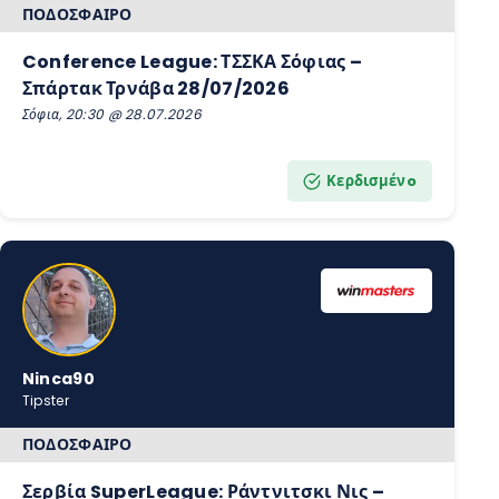
ΠΟΔΌΣΦΑΙΡΟ
Conference League: ΤΣΣΚΑ Σόφιας –
Σπάρτακ Τρνάβα 28/07/2026
Σόφια, 20:30 @ 28.07.2026
Κερδισμένo
Ninca90
Tipster
ΠΟΔΌΣΦΑΙΡΟ
Σερβία SuperLeague: Ράντνιτσκι Νις –