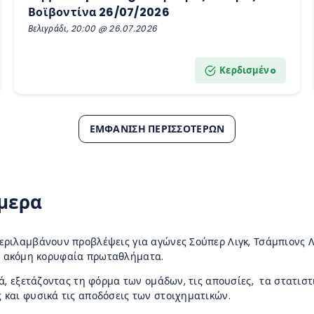
Βοϊβοντίνα 26/07/2026
Βελιγράδι, 20:00 @ 26.07.2026
Κερδισμένo
ΕΜΦΆΝΙΣΗ ΠΕΡΙΣΣΌΤΕΡΩΝ
μερα
ριλαμβάνουν προβλέψεις για αγώνες Σούπερ Λιγκ, Τσάμπιονς Λ
λλά ακόμη κορυφαία πρωταθλήματα.
ά, εξετάζοντας τη φόρμα των ομάδων, τις απουσίες, τα στατιστι
και φυσικά τις αποδόσεις των στοιχηματικών.