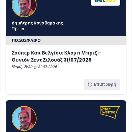
Δημήτρης Καναβαράκης
Tipster
ΠΟΔΌΣΦΑΙΡΟ
Σούπερ Καπ Βελγίου: Κλαμπ Μπριζ –
Ουνιόν Σεντ Ζιλουάζ 31/07/2026
Μπρίζ, 21:30 @ 31.07.2026
Επιστροφή