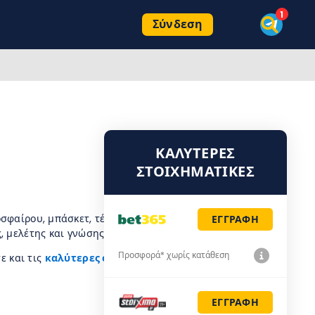
Σύνδεση
ΚΑΛΎΤΕΡΕΣ
ΣΤΟΙΧΗΜΑΤΙΚΈΣ
σφαίρου, μπάσκετ, τένις, αμερικανικών σπορ αλλά και για
ΕΓΓΡΑΦΗ
, μελέτης και γνώσης!
Προσφορά* χωρίς κατάθεση
ε και τις
καλύτερες στοιχηματικές εταιρίες
για να
ΕΓΓΡΑΦΗ