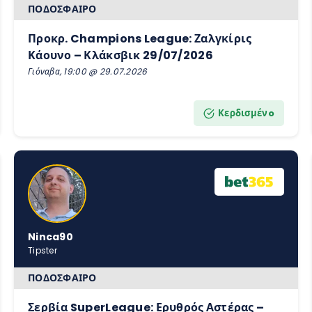
ΠΟΔΌΣΦΑΙΡΟ
Προκρ. Champions League: Ζαλγκίρις
Κάουνο – Κλάκσβικ 29/07/2026
Γιόναβα, 19:00 @ 29.07.2026
Κερδισμένo
Ninca90
Tipster
ΠΟΔΌΣΦΑΙΡΟ
Σερβία SuperLeague: Ερυθρός Αστέρας –