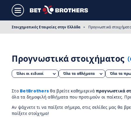
Στοιχηματικές Εταιρείες στην Ελλάδα
»
Προγνωστικά στοιχήματ
Προγνωστικά στοιχήματος
(
Όλοι οι ειδικοί
Όλα τα αθλήματα
Στο
BetBrothers
θα βρείτε καθημερινά
προγνωστικά σ
όλα τα δημοφιλή αθλήματα που προτιμούν οι παίκτες. Προ
Αν ψάχνετε τι να παίξετε σήμερα, στις σελίδες μας θα βρ
παίξετε στοίχημα!