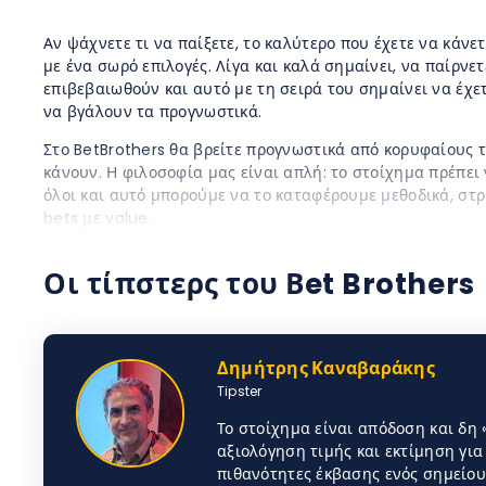
Αν ψάχνετε τι να παίξετε, το καλύτερο που έχετε να κάνετ
με ένα σωρό επιλογές. Λίγα και καλά σημαίνει, να παίρν
επιβεβαιωθούν και αυτό με τη σειρά του σημαίνει να έχε
να βγάλουν τα προγνωστικά.
Στο BetBrothers θα βρείτε προγνωστικά από κορυφαίους τ
κάνουν. Η φιλοσοφία μας είναι απλή: το στοίχημα πρέπει
όλοι και αυτό μπορούμε να το καταφέρουμε μεθοδικά, στρα
bets με value.
Οι τίπστερς του Βet Brothers
Δημήτρης Καναβαράκης
Tipster
Το στοίχημα είναι απόδοση και δη 
αξιολόγηση τιμής και εκτίμηση για
πιθανότητες έκβασης ενός σημείου.