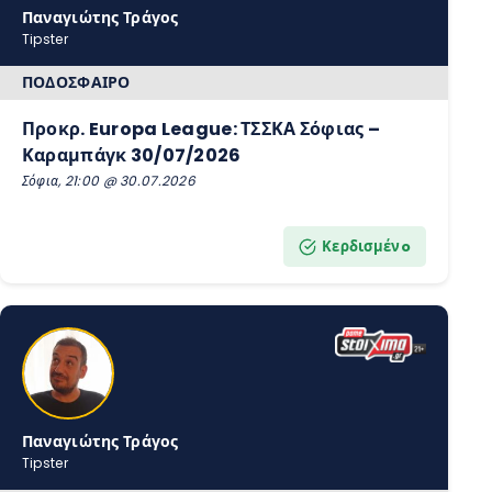
Παναγιώτης Τράγος
Tipster
ΠΟΔΌΣΦΑΙΡΟ
Προκρ. Europa League: ΤΣΣΚΑ Σόφιας –
Καραμπάγκ 30/07/2026
Σόφια, 21:00 @ 30.07.2026
Κερδισμένo
Παναγιώτης Τράγος
Tipster