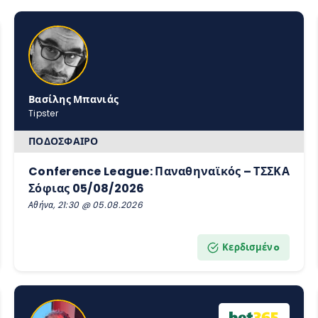
Βασίλης Μπανιάς
Tipster
ΠΟΔΌΣΦΑΙΡΟ
Conference League: Παναθηναϊκός – ΤΣΣΚΑ
Σόφιας 05/08/2026
Αθήνα, 21:30 @ 05.08.2026
Κερδισμένo