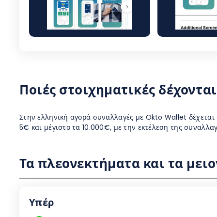
Ποιές στοιχηματικές δέχονται
Στην ελληνική αγορά συναλλαγές με Okto Wallet δέχεται
5€ και μέγιστο τα 10.000€, με την εκτέλεση της συναλλαγ
Τα πλεονεκτήματα και τα μει
Υπέρ