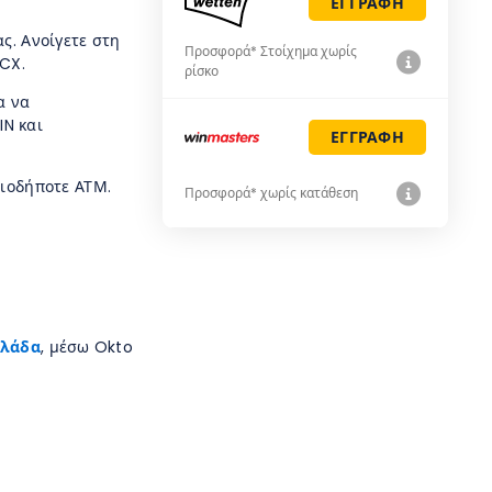
ΕΓΓΡΑΦΗ
ς. Ανοίγετε στη
Προσφορά* Στοίχημα χωρίς
DCX.
ρίσκο
α να
IN και
ΕΓΓΡΑΦΗ
οιοδήποτε ΑΤΜ.
Προσφορά* χωρίς κατάθεση
λλάδα
, μέσω Okto