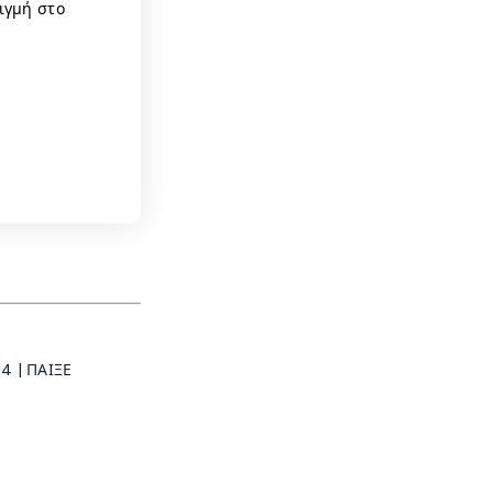
ιγμή στο
4 | ΠΑΙΞΕ