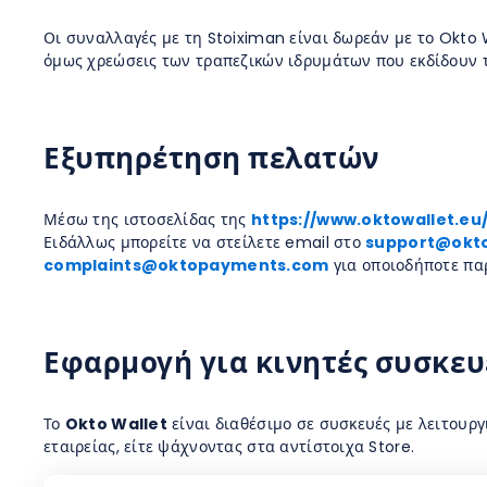
Οι συναλλαγές με τη Stoiximan είναι δωρεάν με το Okto
όμως χρεώσεις των τραπεζικών ιδρυμάτων που εκδίδουν τ
Εξυπηρέτηση πελατών
Μέσω της ιστοσελίδας της
https://www.oktowallet.eu
Ειδάλλως μπορείτε να στείλετε email στο
support@okt
complaints@oktopayments.com
για οποιοδήποτε πα
Εφαρμογή για κινητές συσκευ
Το
Okto Wallet
είναι διαθέσιμο σε συσκευές με λειτουρ
εταιρείας, είτε ψάχνοντας στα αντίστοιχα Store.