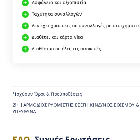
Ασφάλεια και αξιοπιστία
Ταχύτητα συναλλαγών
Δεν έχει χρεώσεις σε συναλλαγές με στοιχηματικ
Διαθέτει και κάρτα Visa
Διαθέσιμο σε όλες τις συσκευές
*Ισχύουν Όροι & Προϋποθέσεις
21+ | ΑΡΜΟΔΙΟΣ ΡΥΘΜΙΣΤΗΣ ΕΕΕΠ | ΚΙΝΔΥΝΟΣ ΕΘΙΣΜΟΥ & 
ΥΠΕΥΘΥΝΑ
FAQ.
Συχνές Ερωτήσεις