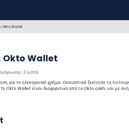
ε Okto Wallet
ε Okto Wallet
 ανάγνωσης: 3 λεπτά
αση για το ηλεκτρονικό χρήμα. Ουσιαστικά ξεκίνησε τη λειτουργί
 Το Okto Wallet είναι διαφορετικό από το Okto.cash, ναι με αν
t