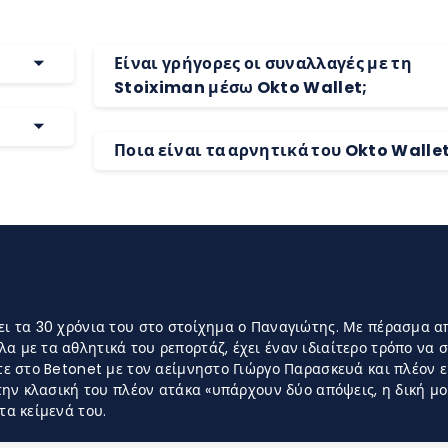
Είναι γρήγορες οι συναλλαγές με τη
Stoiximan μέσω Okto Wallet;
Ποια είναι τα αρνητικά του Okto Wallet
ει τα 30 χρόνια του στο στοίχημα ο Παναγιώτης. Με πέρασμα α
 με τα αθλητικά του ρεπορτάζ, έχει έναν ιδιαίτερο τρόπο να σ
τε στο Betonet με τον αείμνηστο Γιώργο Παρασκευά και πλέον ε
 την κλασική του πλέον ατάκα «υπάρχουν δύο απόψεις, η δική μο
τα κείμενά του.