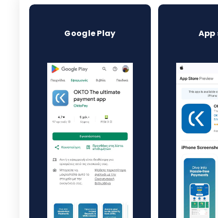
Google Play
App 