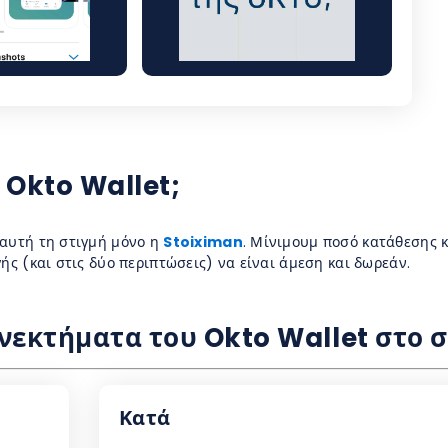
 Okto Wallet;
 αυτή τη στιγμή μόνο η
Stoiximan
. Μίνιμουμ ποσό κατάθεσης 
ής (και στις δύο περιπτώσεις) να είναι άμεση και δωρεάν.
ονεκτήματα του Okto Wallet στο 
Κατά