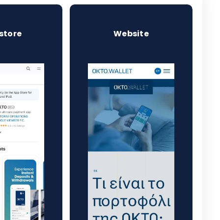
store
Website