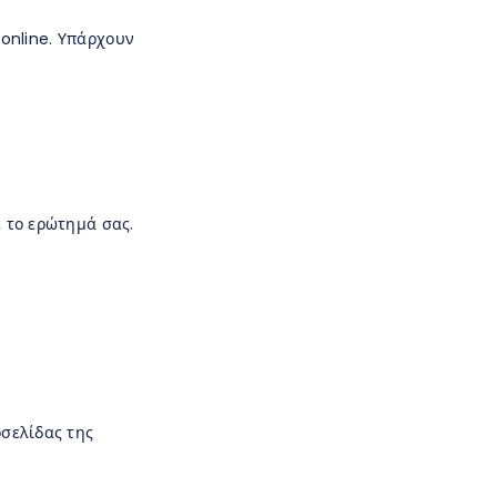
online. Υπάρχουν
 το ερώτημά σας.
οσελίδας της