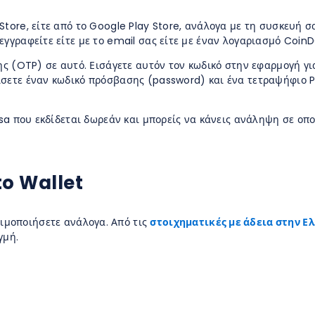
tore, είτε από το Google Play Store, ανάλογα με τη συσκευή σα
εγγραφείτε είτε με το email σας είτε με έναν λογαριασμό Coin
σης (OTP) σε αυτό. Εισάγετε αυτόν τον κωδικό στην εφαρμογή γι
ίσετε έναν κωδικό πρόσβασης (password) και ένα τετραψήφιο P
Visa που εκδίδεται δωρεάν και μπορείς να κάνεις ανάληψη σε οπ
o Wallet
ιμοποιήσετε ανάλογα. Από τις
στοιχηματικές με άδεια στην Ε
γμή.