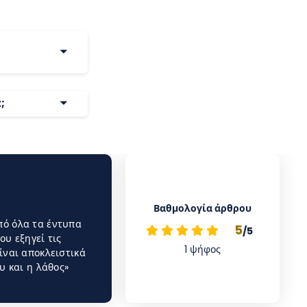
;
Βαθμολογία άρθρου
πό όλα τα έντυπα
5
/5
ου εξηγεί τις
1
ψήφος
ίναι αποκλειστικά
υ και η λάθος»