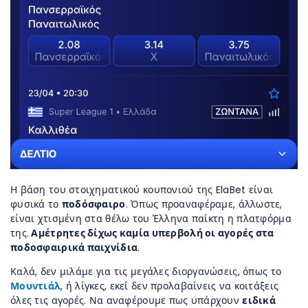
Η βάση του στοιχηματικού κουπονιού της ElaBet είναι
φυσικά το
ποδόσφαιρο
. Όπως προαναφέραμε, άλλωστε,
είναι χτισμένη στα θέλω του Έλληνα παίκτη η πλατφόρμα
της.
Αμέτρητες δίχως καμία υπερβολή οι αγορές στα
ποδοσφαιρικά παιχνίδια
.
Καλά, δεν μιλάμε για τις μεγάλες διοργανώσεις, όπως το
Μουντιάλ
, ή λίγκες, εκεί δεν προλαβαίνεις να κοιτάξεις
όλες τις αγορές. Να αναφέρουμε πως υπάρχουν
ειδικά