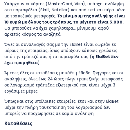
Υπάρχουν οι κάρτες (MasterCard, Visa), υπάρχει ανάληψη
στα πορτοφόλια (Skrill, Neteller) και από εκεί και πέρα μόνο
με τραπεζικές μεταφορές.
Το μίνιμουμ της ανάληψης είναι
10 ευρώ με όλους τους τρόπους, το μέγιστο είναι 5.000.
Θα μπορούσε να έχει χαμηλότερα… μίνιμουμ, αφού
αρκετός κόσμος τα αναζητά.
Όλες οι συναλλαγές σας με την ElaBet είναι δωρεάν εκ
μέρους της εταιρείας, ίσως υπάρξουν κάποιες χρεώσεις
από την τράπεζά σας ή το πορτοφόλι σας (
η ElaBet δεν
έχει προμήθεια
).
Άμεσες όλες οι καταθέσεις με κάθε μέθοδο. Γρήγορες και οι
αναλήψεις, όλες έως 24 ώρες πλην τραπεζικής μεταφοράς
σε λογαριασμό τράπεζας εξωτερικού που είναι μέχρι 3
εργάσιμες μέρες.
Όπως και στις υπόλοιπες εταιρείες, έτσι και στην ElaBet
μέχρι την πλήρη ταυτοποίηση του λογαριασμού δεν
μπορείς να προχωρήσεις σε καμία ανάληψη.
Καταθέσεις