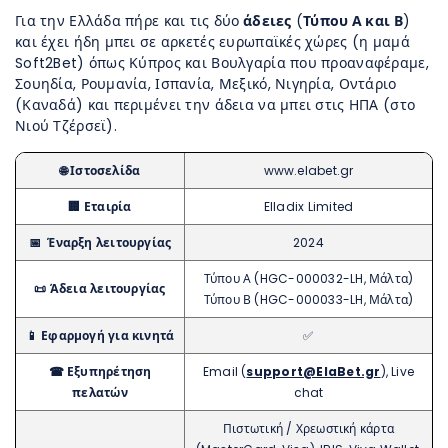
Για την Ελλάδα πήρε και τις δύο
άδειες
(
Τύπου Α και Β
)
και έχει ήδη μπει σε αρκετές ευρωπαϊκές χώρες (η μαμά
Soft2Bet) όπως Κύπρος και Βουλγαρία που προαναφέραμε,
Σουηδία, Ρουμανία, Ισπανία, Μεξικό, Νιγηρία, Οντάριο
(Καναδά) και περιμένει την άδεια να μπει στις ΗΠΑ (στο
Νιού Τζέρσεϊ).
🌐
Ιστοσελίδα
www.elabet.gr
🏢 Εταιρία
Elladix Limited
📅 Έναρξη λειτουργίας
2024
Τύπου Α (HGC-000032-LH, Μάλτα)
📜 Άδεια λειτουργίας
Τύπου Β (HGC-000033-LH, Μάλτα)
📱 Εφαρμογή για κινητά
✅
☎ Εξυπηρέτηση
Email (
support@ElaBet.gr
), Live
πελατών
chat
Πιστωτική / Χρεωστική κάρτα