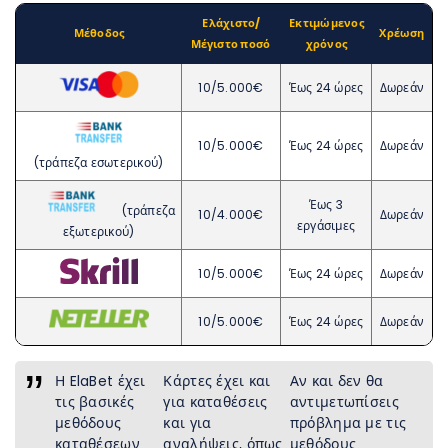
Ελάχιστο/
Εκτιμώμενος
Μέθοδος
Χρέωση
Μέγιστο ποσό
χρόνος
10/5.000€
Έως 24 ώρες
Δωρεάν
10/5.000€
Έως 24 ώρες
Δωρεάν
(τράπεζα εσωτερικού)
Έως 3
(τράπεζα
10/4.000€
Δωρεάν
εργάσιμες
εξωτερικού)
10/5.000€
Έως 24 ώρες
Δωρεάν
10/5.000€
Έως 24 ώρες
Δωρεάν
Η ElaBet έχει
Κάρτες έχει και
Αν και δεν θα
τις βασικές
για καταθέσεις
αντιμετωπίσεις
μεθόδους
και για
πρόβλημα με τις
καταθέσεων
αναλήψεις, όπως
μεθόδους