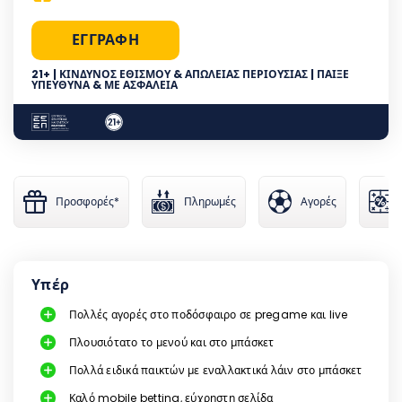
ΕΓΓΡΑΦΗ
21+ | ΚΙΝΔΥΝΟΣ ΕΘΙΣΜΟΥ & ΑΠΩΛΕΙΑΣ ΠΕΡΙΟΥΣΙΑΣ | ΠΑΙΞΕ
ΥΠΕΥΘΥΝΑ & ΜΕ ΑΣΦΑΛΕΙΑ
Προσφορές*
Πληρωμές
Αγορές
Υπέρ
Πολλές αγορές στο ποδόσφαιρο σε pregame και live
Πλουσιότατο το μενού και στο μπάσκετ
Πολλά ειδικά παικτών με εναλλακτικά λάιν στο μπάσκετ
Καλό mobile betting, εύχρηστη σελίδα