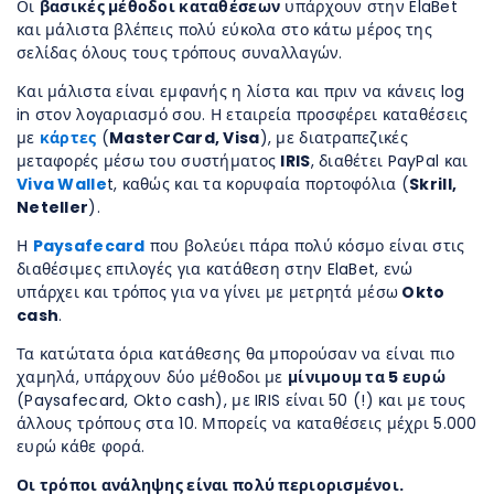
Οι
βασικές μέθοδοι καταθέσεων
υπάρχουν στην ElaBet
και μάλιστα βλέπεις πολύ εύκολα στο κάτω μέρος της
σελίδας όλους τους τρόπους συναλλαγών.
Και μάλιστα είναι εμφανής η λίστα και πριν να κάνεις log
in στον λογαριασμό σου. Η εταιρεία προσφέρει καταθέσεις
με
κάρτες
(
MasterCard, Visa
), με διατραπεζικές
μεταφορές μέσω του συστήματος
IRIS
, διαθέτει PayPal και
Viva Walle
t, καθώς και τα κορυφαία πορτοφόλια (
Skrill,
Neteller
).
Η
Paysafecard
που βολεύει πάρα πολύ κόσμο είναι στις
διαθέσιμες επιλογές για κατάθεση στην ElaBet, ενώ
υπάρχει και τρόπος για να γίνει με μετρητά μέσω
Okto
cash
.
Τα κατώτατα όρια κατάθεσης θα μπορούσαν να είναι πιο
χαμηλά, υπάρχουν δύο μέθοδοι με
μίνιμουμ τα 5 ευρώ
(Paysafecard, Okto cash), με IRIS είναι 50 (!) και με τους
άλλους τρόπους στα 10. Μπορείς να καταθέσεις μέχρι 5.000
ευρώ κάθε φορά.
Οι τρόποι ανάληψης είναι πολύ περιορισμένοι.