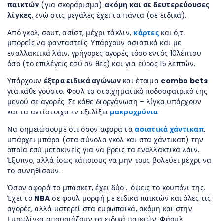
παικτών
(για σκοράρισμα)
ακόμη και σε δευτερεύουσες
λίγκες
, ενώ στις μεγάλες έχει τα πάντα (σε ειδικά).
Από γκολ, σουτ, ασίστ, μέχρι τάκλιν,
κάρτες
και ό,τι
μπορείς να φανταστείς. Υπάρχουν ασιατικά και με
εναλλακτικά λάιν, γρήγορες αγορές τόσο εντός 10λέπτου
όσο (το επιλέγεις εσύ αν θες) και για εύρος 15 λεπτών.
Υπάρχουν
έξτρα ειδικά αγώνων
και έτοιμα
combo bets
για κάθε γούστο. Φουλ το στοιχηματικό ποδοσφαιρικό της
μενού σε αγορές. Σε κάθε διοργάνωση – λίγκα υπάρχουν
και τα αντίστοιχα εν εξελίξει
μακροχρόνια
.
Να σημειώσουμε ότι όσον αφορά τα
ασιατικά χάντικαπ
,
υπάρχει μπάρα (στα σύνολα γκολ και στα χάντικαπ) την
οποία εσύ μετακινείς για να βρεις τα εναλλακτικά λάιν.
Έξυπνο, αλλά ίσως κάποιους να μην τους βολεύει μέχρι να
το συνηθίσουν.
Όσον αφορά το μπάσκετ, έχει δύο… όψεις το κουπόνι της.
Έχει το
NBA
σε φουλ μορφή με ειδικά παικτών και όλες τις
αγορές, αλλά υστερεί στα ευρωπαϊκά, ακόμη και στην
Ευρωλίγκα απουσιάζουν τα ειδικά παικτών. Φάουλ.