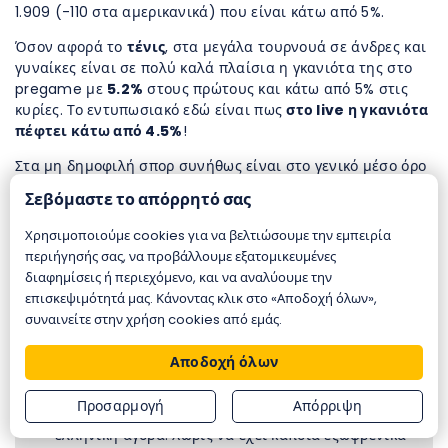
1.909 (-110 στα αμερικανικά) που είναι κάτω από 5%.
Όσον αφορά το
τένις
, στα μεγάλα τουρνουά σε άνδρες και
γυναίκες είναι σε πολύ καλά πλαίσια η γκανιότα της στο
pregame με
5.2%
στους πρώτους και κάτω από 5% στις
κυρίες. Το εντυπωσιακό εδώ είναι πως
στο live η γκανιότα
πέφτει κάτω από 4.5%
!
Στα μη δημοφιλή σπορ συνήθως είναι στο γενικό μέσο όρο
της αγοράς, άλλωστε σε αυτά σπανίζουν οι μεγάλες
Σεβόμαστε το απόρρητό σας
διαφορές από στοιχηματική σε στοιχηματική. Για
παράδειγμα, όμως, στους αγώνες του MMA (μικτές
Χρησιμοποιούμε cookies για να βελτιώσουμε την εμπειρία
πολεμικές τέχνες) είναι στην κορυφή με 4.50%.
περιήγησής σας, να προβάλλουμε εξατομικευμένες
διαφημίσεις ή περιεχόμενο, και να αναλύουμε την
Στα
ειδικά παικτών
που έχει σε διπλές επιλογές (π.χ. H2H
επισκεψιμότητά μας. Κάνοντας κλικ στο «Αποδοχή όλων»,
παικτών στο ποδόσφαιρο, πόντοι παικτών ΝΒΑ) οι
συναινείτε στην χρήση cookies από εμάς.
α
ποδόσεις ποικίλουν από 7.3% έως 8.6%
, έτσι κι έτσι
δηλαδή.
Αποδοχή όλων
Αν και καινούργια εταιρεία η ElaBet όσον αφορά τις
Προσαρμογή
Απόρριψη
αποδόσεις της έκανε δυναμικό μπάσιμο στην
ελληνική αγορά. Χωρίς να έχει κάποια εξωφρενικά