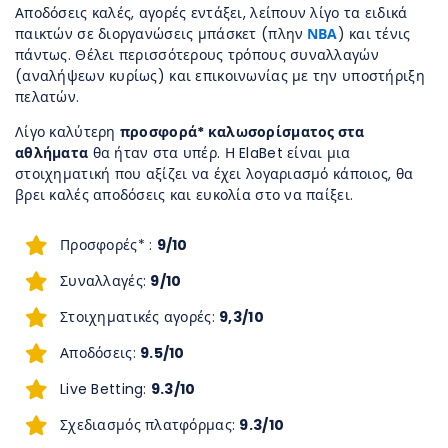
Αποδόσεις καλές, αγορές εντάξει, λείπουν λίγο τα ειδικά
παικτών σε διοργανώσεις μπάσκετ (πλην
ΝΒΑ
) και τένις
πάντως. Θέλει περισσότερους τρόπους συναλλαγών
(αναλήψεων κυρίως) και επικοινωνίας με την υποστήριξη
πελατών.
Λίγο καλύτερη
προσφορά* καλωσορίσματος στα
αθλήματα
θα ήταν στα υπέρ. Η ElaBet είναι μια
στοιχηματική που αξίζει να έχει λογαριασμό κάποιος, θα
βρει καλές αποδόσεις και ευκολία στο να παίξει.
Προσφορές* :
9/10
Συναλλαγές:
9/10
Στοιχηματικές αγορές:
9,3/10
Αποδόσεις:
9.5/10
Live Betting:
9.3/10
Σχεδιασμός πλατφόρμας:
9.3/10