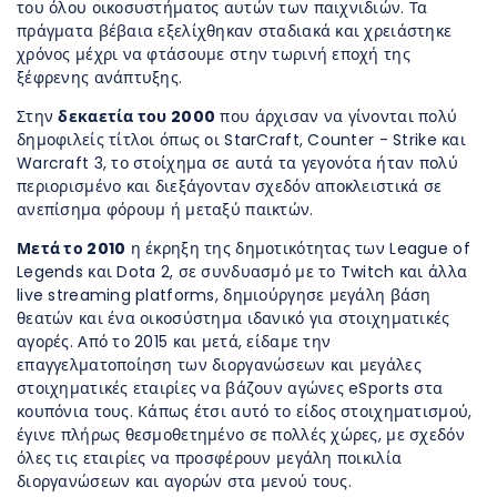
του όλου οικοσυστήματος αυτών των παιχνιδιών. Τα
πράγματα βέβαια εξελίχθηκαν σταδιακά και χρειάστηκε
χρόνος μέχρι να φτάσουμε στην τωρινή εποχή της
ξέφρενης ανάπτυξης.
Στην
δεκαετία του 2000
που άρχισαν να γίνονται πολύ
δημοφιλείς τίτλοι όπως οι StarCraft, Counter - Strike και
Warcraft 3, το στοίχημα σε αυτά τα γεγονότα ήταν πολύ
περιορισμένο και διεξάγονταν σχεδόν αποκλειστικά σε
ανεπίσημα φόρουμ ή μεταξύ παικτών.
Μετά το 2010
η έκρηξη της δημοτικότητας των League of
Legends και Dota 2, σε συνδυασμό με το Twitch και άλλα
live streaming platforms, δημιούργησε μεγάλη βάση
θεατών και ένα οικοσύστημα ιδανικό για στοιχηματικές
αγορές. Από το 2015 και μετά, είδαμε την
επαγγελματοποίηση των διοργανώσεων και μεγάλες
στοιχηματικές εταιρίες να βάζουν αγώνες eSports στα
κουπόνια τους. Κάπως έτσι αυτό το είδος στοιχηματισμού,
έγινε πλήρως θεσμοθετημένο σε πολλές χώρες, με σχεδόν
όλες τις εταιρίες να προσφέρουν μεγάλη ποικιλία
διοργανώσεων και αγορών στα μενού τους.