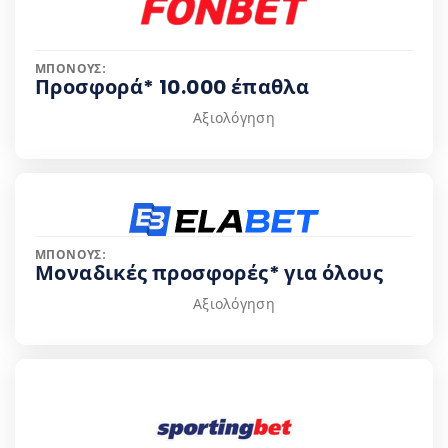
ΜΠΌΝΟΥΣ:
Προσφορά* 10.000 έπαθλα
Αξιολόγηση
ΜΠΌΝΟΥΣ:
Μοναδικές προσφορές* για όλους
Αξιολόγηση