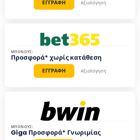
ΕΓΓΡΑΦΗ
Αξιολόγηση
ΜΠΌΝΟΥΣ:
Προσφορά* χωρίς κατάθεση
ΕΓΓΡΑΦΗ
Αξιολόγηση
ΜΠΌΝΟΥΣ:
Giga Προσφορά* Γνωριμίας