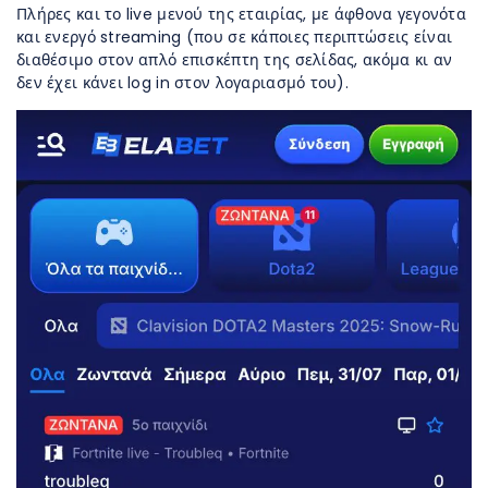
Πλήρες και το live μενού της εταιρίας, με άφθονα γεγονότα
και ενεργό streaming (που σε κάποιες περιπτώσεις είναι
διαθέσιμο στον απλό επισκέπτη της σελίδας, ακόμα κι αν
δεν έχει κάνει log in στον λογαριασμό του).