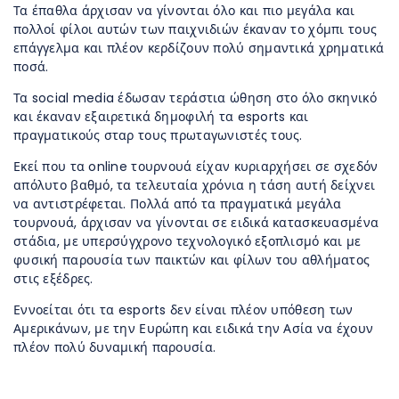
Τα έπαθλα άρχισαν να γίνονται όλο και πιο μεγάλα και
πολλοί φίλοι αυτών των παιχνιδιών έκαναν το χόμπι τους
επάγγελμα και πλέον κερδίζουν πολύ σημαντικά χρηματικά
ποσά.
Τα social media έδωσαν τεράστια ώθηση στο όλο σκηνικό
και έκαναν εξαιρετικά δημοφιλή τα esports και
πραγματικούς σταρ τους πρωταγωνιστές τους.
Εκεί που τα online τουρνουά είχαν κυριαρχήσει σε σχεδόν
απόλυτο βαθμό, τα τελευταία χρόνια η τάση αυτή δείχνει
να αντιστρέφεται. Πολλά από τα πραγματικά μεγάλα
τουρνουά, άρχισαν να γίνονται σε ειδικά κατασκευασμένα
στάδια, με υπερσύγχρονο τεχνολογικό εξοπλισμό και με
φυσική παρουσία των παικτών και φίλων του αθλήματος
στις εξέδρες.
Εννοείται ότι τα esports δεν είναι πλέον υπόθεση των
Αμερικάνων, με την Ευρώπη και ειδικά την Ασία να έχουν
πλέον πολύ δυναμική παρουσία.