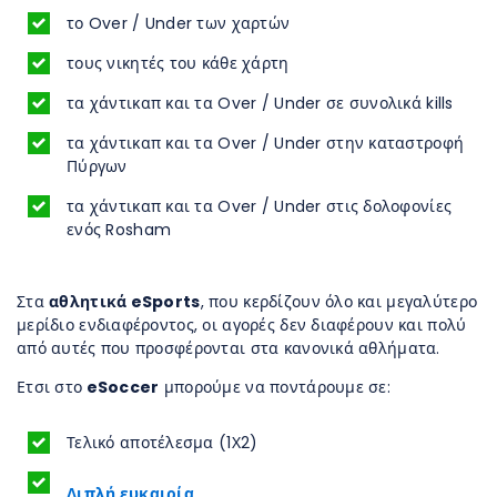
το Over / Under των χαρτών
τους νικητές του κάθε χάρτη
τα χάντικαπ και τα Over / Under σε συνολικά kills
τα χάντικαπ και τα Over / Under στην καταστροφή
Πύργων
τα χάντικαπ και τα Over / Under στις δολοφονίες
ενός Rosham
Στα
αθλητικά eSports
, που κερδίζουν όλο και μεγαλύτερο
μερίδιο ενδιαφέροντος, οι αγορές δεν διαφέρουν και πολύ
από αυτές που προσφέρονται στα κανονικά αθλήματα.
Ετσι στο
eSoccer
μπορούμε να ποντάρουμε σε:
Τελικό αποτέλεσμα (1Χ2)
Διπλή ευκαιρία