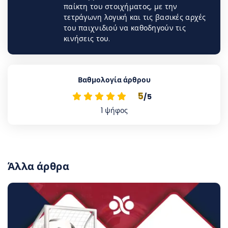
παίκτη του στοιχήματος, με την
τετράγωνη λογική και τις βασικές αρχές
του παιχνιδιού να καθοδηγούν τις
κινήσεις του.
Βαθμολογία άρθρου
5
/5
1
ψήφος
Άλλα άρθρα