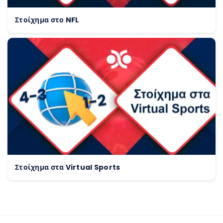
Στοίχημα στο NFL
Στοίχημα στα Virtual Sports