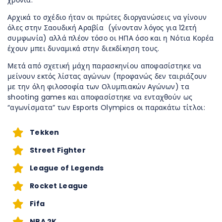
χρόνια.
Αρχικά το σχέδιο ήταν οι πρώτες διοργανώσεις να γίνουν
όλες στην Σαουδική Αραβία (γίνονταν λόγος για 12ετή
συμφωνία) αλλά πλέον τόσο οι ΗΠΑ όσο και η Νότια Κορέα
έχουν μπει δυναμικά στην διεκδίκηση τους.
Μετά από σχετική μάχη παρασκηνίου αποφασίστηκε να
μείνουν εκτός λίστας αγώνων (προφανώς δεν ταιριάζουν
με την όλη φιλοσοφία των Ολυμπιακών Αγώνων) τα
shooting games και αποφασίστηκε να ενταχθούν ως
“αγωνίσματα” των Esports Olympics οι παρακάτω τίτλοι:
Tekken
Street Fighter
League of Legends
Rocket League
Fifa
NBA 2K