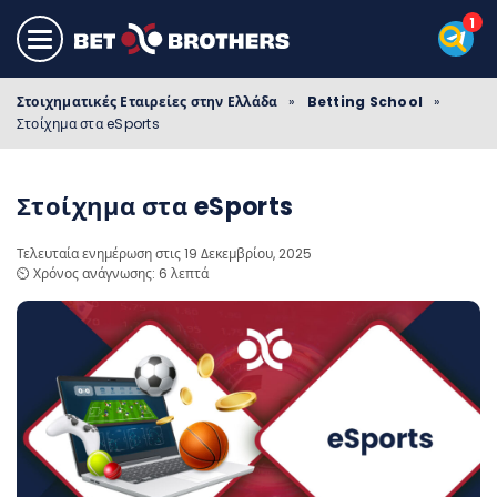
Στοιχηματικές Εταιρείες στην Ελλάδα
»
Betting School
»
Στοίχημα στα eSports
Στοίχημα στα eSports
Τελευταία ενημέρωση στις 19 Δεκεμβρίου, 2025
⏲️ Χρόνος ανάγνωσης: 6 λεπτά