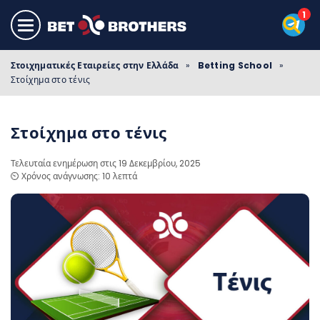
Στοιχηματικές Εταιρείες στην Ελλάδα
»
Betting School
»
Στοίχημα στο τένις
Στοίχημα στο τένις
Τελευταία ενημέρωση στις 19 Δεκεμβρίου, 2025
⏲️ Χρόνος ανάγνωσης: 10 λεπτά