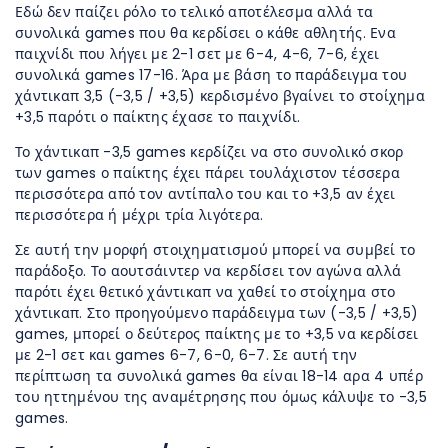
Εδώ δεν παίζει ρόλο το τελικό αποτέλεσμα αλλά τα
συνολικά games που θα κερδίσει ο κάθε αθλητής. Ενα
παιχνίδι που λήγει με 2-1 σετ με 6-4, 4-6, 7-6, έχει
συνολικά games 17-16. Άρα με βάση το παράδειγμα του
χάντικαπ 3,5 (-3,5 / +3,5) κερδισμένο βγαίνει το στοίχημα
+3,5 παρότι ο παίκτης έχασε το παιχνίδι.
Το χάντικαπ -3,5 games κερδίζει να στο συνολικό σκορ
των games ο παίκτης έχει πάρει τουλάχιστον τέσσερα
περισσότερα από τον αντίπαλο του και το +3,5 αν έχει
περισσότερα ή μέχρι τρία λιγότερα.
Σε αυτή την μορφή στοιχηματισμού μπορεί να συμβεί το
παράδοξο. Το αουτσάιντερ να κερδίσει τον αγώνα αλλά
παρότι έχει θετικό χάντικαπ να χαθεί το στοίχημα στο
χάντικαπ. Στο προηγούμενο παράδειγμα των (-3,5 / +3,5)
games, μπορεί ο δεύτερος παίκτης με το +3,5 να κερδίσει
με 2-1 σετ και games 6-7, 6-0, 6-7. Σε αυτή την
περίπτωση τα συνολικά games θα είναι 18-14 αρα 4 υπέρ
του ηττημένου της αναμέτρησης που όμως κάλυψε το -3,5
games.