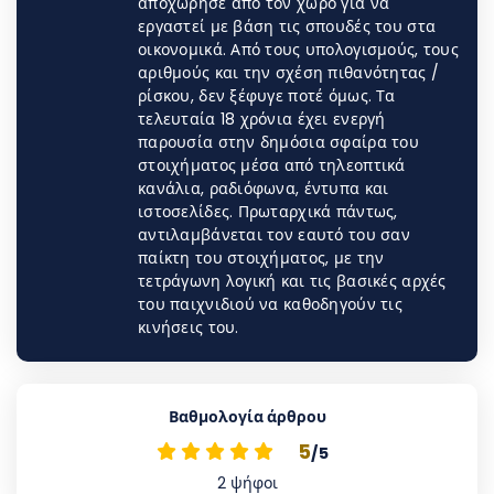
αποχώρησε από τον χώρο για να
εργαστεί με βάση τις σπουδές του στα
οικονομικά. Από τους υπολογισμούς, τους
αριθμούς και την σχέση πιθανότητας /
ρίσκου, δεν ξέφυγε ποτέ όμως. Τα
τελευταία 18 χρόνια έχει ενεργή
παρουσία στην δημόσια σφαίρα του
στοιχήματος μέσα από τηλεοπτικά
κανάλια, ραδιόφωνα, έντυπα και
ιστοσελίδες. Πρωταρχικά πάντως,
αντιλαμβάνεται τον εαυτό του σαν
παίκτη του στοιχήματος, με την
τετράγωνη λογική και τις βασικές αρχές
του παιχνιδιού να καθοδηγούν τις
κινήσεις του.
Βαθμολογία άρθρου
5
/5
2
ψήφοι