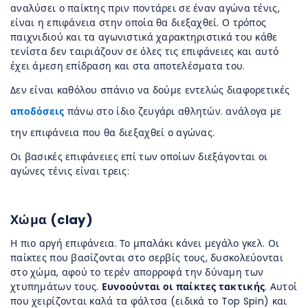
αναλύσει ο παίκτης πριν ποντάρει σε έναν αγώνα τένις,
είναι η επιφάνεια στην οποία θα διεξαχθεί. Ο τρόπος
παιχνιδιού και τα αγωνιστικά χαρακτηριστικά του κάθε
τενίστα δεν ταιριάζουν σε όλες τις επιφάνειες και αυτό
έχει άμεση επίδραση και στα αποτελέσματα του.
Δεν είναι καθόλου σπάνιο να δούμε εντελώς διαφορετικές
αποδόσεις
πάνω στο ίδιο ζευγάρι αθλητών. ανάλογα με
την επιφάνεια που θα διεξαχθεί ο αγώνας.
Οι βασικές επιφάνειες επί των οποίων διεξάγονται οι
αγώνες τένις είναι τρεις:
Χώμα (clay)
Η πιο αργή επιφάνεια. Το μπαλάκι κάνει μεγάλο γκελ. Οι
παίκτες που βασίζονται στο σερβίς τους, δυσκολεύονται
στο χώμα, αφού το τερέν απορροφά την δύναμη των
χτυπημάτων τους.
Ευνοούνται οι παίκτες τακτικής
. Αυτοί
που χειρίζονται καλά τα φάλτσα (ειδικά το Top Spin) και