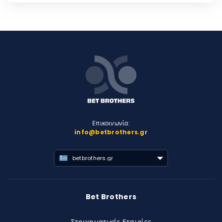
Επικοινωνία:
info@betbrothers.gr
betbrothers.gr
Bet Brothers
Στοιχηματικές Εταιρίες