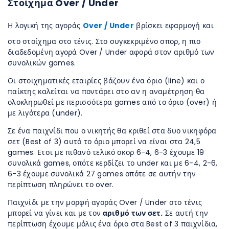
Στοίχημα Over / Under
Η λογική της αγοράς
Over / Under
βρίσκει εφαρμογή και
στο στοίχημα στο τένις. Στο συγκεκριμένο σπορ, η πιο
διαδεδομένη αγορά Over / Under αφορά στον αριθμό των
συνολικών games.
Οι στοιχηματικές εταιρίες βάζουν ένα όριο (line) και ο
παίκτης καλείται να ποντάρει στο αν η αναμέτρηση θα
ολοκληρωθεί με περισσότερα games από το όριο (over) ή
με λιγότερα (under).
Σε ένα παιχνίδι που ο νικητής θα κριθεί στα δυο νικηφόρα
σετ (Best of 3) αυτό το όριο μπορεί να είναι στα 24,5
games. Ετσι με πιθανό τελικό σκορ 6-4, 6-3 έχουμε 19
συνολικά games, οπότε κερδίζει το under και με 6-4, 2-6,
6-3 έχουμε συνολικά 27 games οπότε σε αυτήν την
περίπτωση πληρώνει το over.
Παιχνίδι με την μορφή αγοράς Over / Under στο τένις
μπορεί να γίνει και με τον
αριθμό των σετ.
Σε αυτή την
περίπτωση έχουμε μόλις ένα όριο στα Best of 3 παιχνίδια,