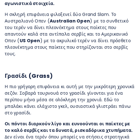
αγωνιστικά στοιχεία.
Η σκληρή επιφάνεια φιλοξενεί δύο Grand Slam. Το
Αυστραλιανό Οπεν (
Australian Open
) με το συνθετικό
του τερέν να δίνει πλεονέκτημα στους παίκτες που
απαντούν καλά στα αντίπαλα σερβίς και το Αμερικανικό
Οπεν (
US Open
) με το ακρυλικό τερέν να δίνει πρόσθετο
πλεονέκτημα στους παίκτες που στηρίζονται στο σερβίς
τους.
Γρασίδι (Grass)
Η πιο γρήγορη επιφάνεια κι αυτή με την μικρότερη χρονικά
σεζόν. Σοβαρά τουρνουά στο γρασίδι γίνονται για ένα
περίπου μήνα μέσα σε ολόκληρη την χρονιά. Εδώ το
μπαλάκι κάνει ελάχιστο γκελ, ουσιαστικά γλιστράει πάνω
στο γρασίδι.
Οι πόντοι διαρκούν λίγο και ευνοούνται οι παίκτες με
το καλό σερβίς και τα δυνατά, ρισκαδόρικα χτυπήματα.
Δεν είναι ένα τερέν όπου μπορείς να στήσεις στρατηγικά