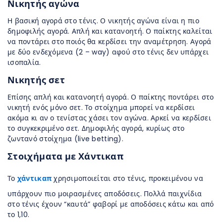
Νικητής αγώνα
Η βασική αγορά στο τένις. Ο νικητής αγώνα είναι η πιο
δημοφιλής αγορά. Απλή και κατανοητή. Ο παίκτης καλείται
να ποντάρει στο ποιός θα κερδίσει την αναμέτρηση. Αγορά
με δύο ενδεχόμενα (2 – way) αφού στο τένις δεν υπάρχει
ισοπαλία.
Νικητής σετ
Επίσης απλή και κατανοητή αγορά. Ο παίκτης ποντάρει στο
νικητή ενός μόνο σετ. Το στοίχημα μπορεί να κερδίσει
ακόμα κι αν ο τενίστας χάσει τον αγώνα. Αρκεί να κερδίσει
το συγκεκριμένο σετ. Δημοφιλής αγορά, κυρίως στο
ζωντανό στοίχημα (live betting).
Στοιχήματα με Χάντικαπ
Το
χάντικαπ
χρησιμοποιείται στο τένις, προκειμένου να
υπάρχουν πιο μοιρασμένες αποδόσεις. Πολλά παιχνίδια
στο τένις έχουν “καυτά” φαβορί με αποδόσεις κάτω και από
το 1,10.