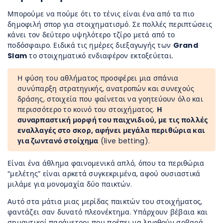
Μπορούμε να πούμε ότι το τένις είναι ένα από τα πιο
δημοφιλή σπορ για στοιχηματισμό. Σε πολλές περιπτώσεις
κάνει τον δεύτερο υψηλότερο τζίρο μετά από το
ποδόσφαιρο. Ειδικά τις ημέρες διεξαγωγής των
Grand
Slam
το στοιχηματικό ενδιαφέρον εκτοξεύεται.
Η φύση του αθλήματος προσφέρει μια σπάνια
συνύπαρξη στρατηγικής, ανατροπών και συνεχούς
δράσης, στοιχεία που φαίνεται να γοητεύουν όλο και
περισσότερο το κοινό του στοιχήματος.
Η
συναρπαστική μορφή του παιχνιδιού, με τις πολλές
εναλλαγές στο σκορ, αφήνει μεγάλα περιθώρια και
για ζωντανό στοίχημα
(live betting).
Είναι ένα άθλημα φαινομενικά απλό, όπου τα περιθώρια
“μελέτης” είναι αρκετά συγκεκριμένα, αφού ουσιαστικά
μιλάμε για μονομαχία δύο παικτών.
Αυτό στα μάτια μιας μερίδας παικτών του στοιχήματος,
φαντάζει σαν δυνατό πλεονέκτημα. Υπάρχουν βέβαια και
σημαντικοί παράμετροι που πρέπει να ληφθούν σοβαρά