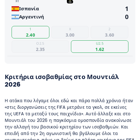
FΤ
1
Ισπανία
0
Αργεντινή
1
X
2
2.40
3.00
3.60
O2.5
U2.5
2.35
1.62
Κριτήρια ισοβαθμίας στο Μουντιάλ
2026
Η ατάκα που λέγαμε όλοι εδώ και πάρα πολλά χρόνια ήταν
«στις διοργανώσεις της FIFA μετράνε τα γκολ, σε εκείνες
της UEFA τα μεταξύ τους παιχνίδια». Αυτό άλλαξε και στο
Μουντιάλ του 2026 η παγκόσμια ομοσπονδία ανακοίνωσε
την αλλαγή του βασικού κριτηρίου των ισοβαθμιών. Και
επειδή από την 2η αγωνιστική θα βγάλουμε όλοι τα
κομπιουτεράκια, πάμε να δούμε τα πλήρη κριτήρια της FIFA