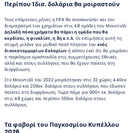
Περίπου 1δισ. δολάρια θα μοιραστούν
Τους επόμενους μήνες η FIFA θα ανακοινώσει και τον
διαμοιρασμό των χρημάτων στις 48 ομάδες του Μουντιάλ.
Δηλαδή πόσα χρήματα θα πάρει η ομάδα που θα
κερδίσει, η φιναλίστ, η 3η κ.τ.λ
. Οι εκτιμήσεις αυτή τη
στιγμή μιλάνε για μυθικό ποσό πλησίον του
ενός
δισεκατομμυρίων δολαρίων
ή κάπου εκεί ότι θα μοιράσει
η παγκόσμια ομοσπονδία στις συμμετέχουσες Εθνικές
αλλά και στους συλλόγους που θα έχουν παίκτες στη
διοργάνωση.
Στο Μουντιάλ του 2022 μοιράστηκαν στις 32 χώρες 440εκ.
δολάρια και 209εκ. δολάρια στους συλλόγους που έδωσαν
παίκτες στη διοργάνωση. Τώρα πάμε για 900+ εκ. δολάρια
στις 48 χώρες και περίπου 350εκ. δολάρια στους
συλλόγους.
Τα φαβορί του Παγκοσμίου Κυπέλλου
2026