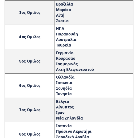
Βραζιλία
Μαρόκο
3ος Όμιλος
Αϊτή
Σκοτία
ΗΠΑ
Παραγουάη
4ος Όμιλος
Αυστραλία
Τουρκία
Γερμανία
Κουρασάο
5ος Όμιλος
Ισημερινός
Ακτή Ελεφαντοστού
Ολλανδία
Ιαπωνία
6ος Όμιλος
Σουηδία
Τυνησία
Βέλγιο
Αίγυπτος
7ος Όμιλος
Ιράν
Νέα Ζηλανδία
Ισπανία
Πράσινο Ακρωτήρι
8ος Όμιλος
Σαουδική Αραβία