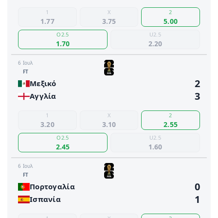
1
X
2
1.77
3.75
5.00
O2.5
U2.5
1.70
2.20
6 Ιουλ
FΤ
2
Μεξικό
3
Αγγλία
1
X
2
3.20
3.10
2.55
O2.5
U2.5
2.45
1.60
6 Ιουλ
FΤ
0
Πορτογαλία
1
Ισπανία