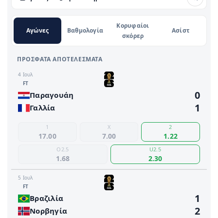
Κορυφαίοι
Αγώνες
Βαθμολογία
Ασίστ
σκόρερ
ΠΡΌΣΦΑΤΑ ΑΠΟΤΕΛΈΣΜΑΤΑ
4 Ιουλ
FΤ
0
Παραγουάη
1
Γαλλία
1
X
2
17.00
7.00
1.22
O2.5
U2.5
1.68
2.30
5 Ιουλ
FΤ
1
Βραζιλία
2
Νορβηγία