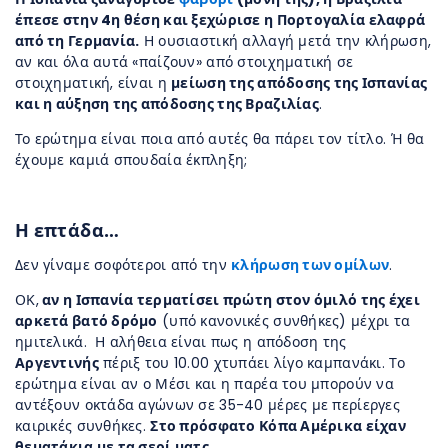
έπεσε στην 4η θέση και ξεχώρισε η Πορτογαλία ελαφρά
από τη Γερμανία.
Η ουσιαστική αλλαγή μετά την κλήρωση,
αν και όλα αυτά «παίζουν» από στοιχηματική σε
στοιχηματική, είναι η
μείωση της απόδοσης της Ισπανίας
και η αύξηση της απόδοσης της Βραζιλίας
.
Το ερώτημα είναι ποια από αυτές θα πάρει τον τίτλο. Ή θα
έχουμε καμιά σπουδαία έκπληξη;
Η επτάδα…
Δεν γίναμε σοφότεροι από την
κλήρωση των ομίλων
.
ΟΚ,
αν η Ισπανία τερματίσει πρώτη στον όμιλό της έχει
αρκετά βατό δρόμο
(υπό κανονικές συνθήκες) μέχρι τα
ημιτελικά. Η αλήθεια είναι πως η απόδοση της
Αργεντινής
πέριξ του 10.00 χτυπάει λίγο καμπανάκι. Το
ερώτημα είναι αν ο Μέσι και η παρέα του μπορούν να
αντέξουν οκτάδα αγώνων σε 35-40 μέρες με περίεργες
καιρικές συνθήκες.
Στο πρόσφατο Κόπα Αμέρικα είχαν
θεματάκια με τα σερί ματς
.