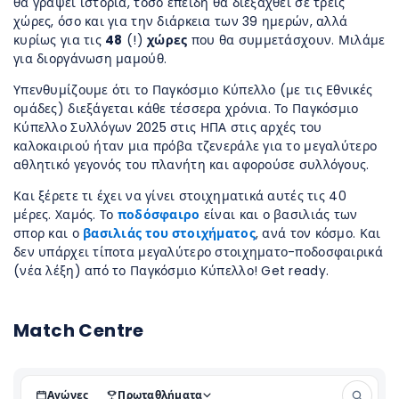
θα γράψει ιστορία, τόσο επειδή θα διεξαχθεί σε τρεις
χώρες, όσο και για την διάρκεια των 39 ημερών, αλλά
κυρίως για τις
48
(!)
χώρες
που θα συμμετάσχουν. Μιλάμε
για διοργάνωση μαμούθ.
Υπενθυμίζουμε ότι το Παγκόσμιο Κύπελλο (με τις Εθνικές
ομάδες) διεξάγεται κάθε τέσσερα χρόνια. Το Παγκόσμιο
Κύπελλο Συλλόγων 2025 στις ΗΠΑ στις αρχές του
καλοκαιριού ήταν μια πρόβα τζενεράλε για το μεγαλύτερο
αθλητικό γεγονός του πλανήτη και αφορούσε συλλόγους.
Και ξέρετε τι έχει να γίνει στοιχηματικά αυτές τις 40
μέρες. Χαμός. Το
ποδόσφαιρο
είναι και ο βασιλιάς των
σπορ και ο
βασιλιάς του στοιχήματος
, ανά τον κόσμο. Και
δεν υπάρχει τίποτα μεγαλύτερο στοιχηματο-ποδοσφαιρικά
(νέα λέξη) από το Παγκόσμιο Κύπελλο! Get ready.
Match Centre
Αγώνες
Πρωταθλήματα