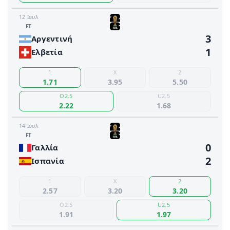
12 Ιουλ
FΤ
3
Αργεντινή
1
Ελβετία
1
X
2
1.71
3.95
5.50
O2.5
U2.5
2.22
1.68
14 Ιουλ
FΤ
0
Γαλλία
2
Ισπανία
1
X
2
2.57
3.20
3.20
O2.5
U2.5
1.91
1.97