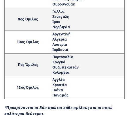
Ουρουγουάη
Γαλλία
Σενεγάλη
9ος Όμιλος
Ιράκ
Νορβηγία
Αργεντινή
Αλγερία
10ος Όμιλος
Αυστρία
Ιορδανία
Πορτογαλία
Κονγκό
11ος Όμιλος
Ουζμπεκιστάν
Κολομβία
Αγγλία
Κροατία
12ος Όμιλος
Γκάνα
Παναμάς
*Προκρίνονται οι δύο πρώτοι κάθε ομίλους και οι οκτώ
καλύτεροι δεύτεροι.