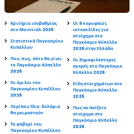
Κριτήρια ισοβαθμίας
Οι 5 κορυφαίες
στο Μουντιάλ 2026
ιστοσελίδες για
στοίχημα στο
Στατιστικά Παγκοσμίου
Παγκόσμιο Κύπελλο
Κυπέλλου
2026 στην Ελλάδα
Που, πως, πότε θα γίνει
Οι δημοφιλέστερες
το Παγκόσμιο Κύπελλο
αγορές στο Παγκόσμιο
2026
Κύπελλο 2026
Οι όμιλοι του
Είδη στοιχημάτων στο
Παγκοσμίου Κυπέλλου
Παγκόσμιο Κύπελλο
2026
2026
Περίπου 1δισ. δολάρια
Πως να παίξετε
θα μοιραστούν
στοίχημα στο
Παγκόσμιο Κύπελλο
Τα φαβορί του
2026
Παγκοσμίου Κυπέλλου