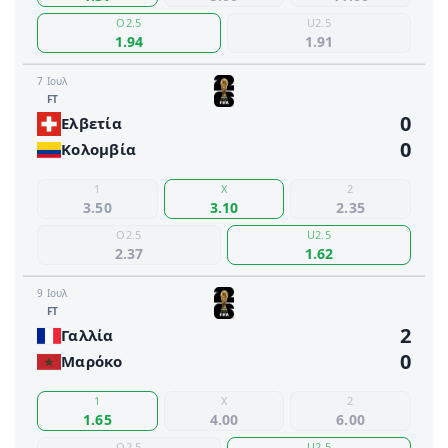
O2.5
U2.5
1.94
1.91
7 Ιουλ
FΤ
0
Ελβετία
0
Κολομβία
1
X
2
3.50
3.10
2.35
O2.5
U2.5
2.37
1.62
9 Ιουλ
FΤ
2
Γαλλία
0
Μαρόκο
1
X
2
1.65
4.00
6.00
O2.5
U2.5