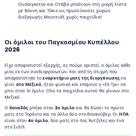
Ουάσιγκντον και Οτάβα μπαίνουν στη μικρή λίστα
με Βόννη και Τόκιο ως πρωτεύουσες χωρών
διεξαγωγής Μουντιάλ χωρίς παιχνίδια!
Οι όμιλοι του Παγκοσμίου Κυπέλλου
2026
Είχε αποφασιστεί εξαρχής, ας πούμε οριστεί, ο όμιλος κάθε
μίας εκ των συνδιοργανωτών. Και από τη στιγμή που
αποφασίστηκε το
εναρκτήριο ματς της διοργάνωσης
να
γίνει
στο Μεξικό
, ήταν φυσικό και επόμενο η «Ελ Τρι» να
μπει στον 1ο όμιλο. Όλα τα παιχνίδια αυτού θα γίνουν στο
Μεξικό.
Ο
Καναδάς
μπήκε στον
2ο όμιλο
και θα δώσει το πρώτο
ματς στο Τορόντο και τα άλλα δύο στο Βανκούβερ. Οι
ΗΠΑ
είναι στον
4ο όμιλο
, δύο ματς στο Λος Άντζελες και ένα
στο Σιάτλ.