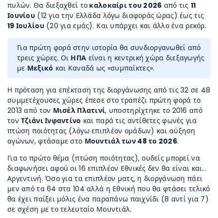
πυλών. Θα διεξαχθεί το
καλοκαίρι του 2026
από τις
11
Ιουνίου
(12 για την Ελλάδα λόγω διαφοράς ώρας) έως τις
19 Ιουλίου
(20 για εμάς). Και υπάρχει και άλλο ένα ρεκόρ.
Για πρώτη φορά στην ιστορία θα συνδιοργανωθεί από
τρεις χώρες. Οι
ΗΠΑ
είναι η κεντρική χώρα διεξαγωγής
με
Μεξικό
και Καναδά ως «συμπαίκτες».
Η πρόταση για επέκταση της διοργάνωσης από τις 32 σε 48
συμμετέχουσες χώρες έπεσε στο τραπέζι πρώτη φορά το
2013 από τον
Μισέλ Πλατινί
, υποστηρίχτηκε το 2016 από
τον
Τζιάνι Ινφαντίνο
και παρά τις αντίθετες φωνές για
πτώση ποιότητας (λόγω επιπλέον ομάδων) και αύξηση
αγώνων, φτάσαμε στο
Μουντιάλ των 48 το 2026
.
Για το πρώτο θέμα (πτώση ποιότητας), ουδείς μπορεί να
διαφωνήσει αφού οι 16 επιπλέον Εθνικές δεν θα είναι και…
Αργεντινή. Όσο για τα επιπλέον ματς, η διοργάνωση πάει
μεν από τα 64 στα 104 αλλά η Εθνική που θα φτάσει τελικό
θα έχει παίξει μόλις ένα παραπάνω παιχνίδι (8 αντί για 7)
σε σχέση με το τελευταίο Μουντιάλ.