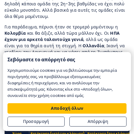
δηλαδή κάποια ομάδα της 2η-3ης βαθμίδας να έχει πολύ
εύκολο μονοπάτι. Αλλά βασικά για αυτές τις ομάδες είναι
όλα θέμα μομέντουμ.
Για παράδειγμα, πέρυσι ήταν σε τρομερό μομέντουμ η
Κολομβία
και θα άξιζε, αλλά τώρα μάλλον όχι. Οι
ΗΠΑ
έχουν μια αρκετά ταλαντούχα γενιά
, αλλά ως ομάδα
είναι για τα θηρία αυτή τη στιγμή. Η
Ολλανδία
; Ικανή να
κερδίσει την Αργεντινή και να χάσει από τη Ζιμπάμπουε…
Ας κρατήσουμε στην άκρη το
Μαρόκο
και θα το
Σεβόμαστε το απόρρητό σας
ξαναδούμε…
Χρησιμοποιούμε cookies για να βελτιώσουμε την εμπειρία
Πάνω κάτω κυκλοφορούν παρόμοιες αποδόσεις για
περιήγησής σας, να προβάλλουμε εξατομικευμένες
κατάκτηση, αλλά με καλό ψάξιμο στις εταιρείες στο
διαφημίσεις ή περιεχόμενο, και να αναλύουμε την
betbrothers.gr μπορείτε να βρείτε λαβράκια. Ανάλογα και
επισκεψιμότητά μας. Κάνοντας κλικ στο «Αποδοχή όλων»,
τι θέλετε να ποντάρετε φυσικά.
συναινείτε στην χρήση cookies από εμάς.
Επιλέξαμε την
Stoiximan
για να παρουσιάσουμε την
Αποδοχή όλων
πρώτη δεκάδα των χωρών σε αποδόσεις για το
Παγκόσμιο Κύπελλο του 2026
.
Προσαρμογή
Απόρριψη
Χώρα
Κατάκτηση (μετά την κλήρωση)
Κατάκτηση (προ κλήρωσης