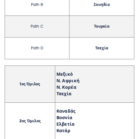
Path B
Σουηδία
Path C
Τουρκία
Path D
Τσεχία
Μεξικό
Ν. Αφρική
1ος Όμιλος
Ν. Κορέα
Τσεχία
Καναδάς
Βοσνία
2ος Όμιλος
Ελβετία
Κατάρ