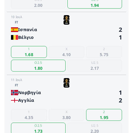
2.00
1.94
10 Ιουλ
FΤ
2
Ισπανία
1
Βέλγιο
1
X
2
1.68
4.10
5.75
O2.5
U2.5
1.80
2.17
11 Ιουλ
FΤ
1
Νορβηγία
2
Αγγλία
1
X
2
4.35
3.80
1.95
O2.5
U2.5
1.73
2.20