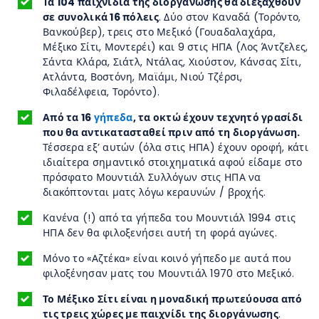
Τα 104 παιχνίδια της διοργάνωσης θα διεξαχθούν
σε συνολικά 16 πόλεις
. Δύο στον Καναδά (Τορόντο,
Βανκούβερ), τρεις στο Μεξικό (Γουαδαλαχάρα,
Μέξικο Σίτι, Μοντερέι) και 9 στις ΗΠΑ (Λος Άντζελες,
Σάντα Κλάρα, Σιάτλ, Ντάλας, Χιούστον, Κάνσας Σίτι,
Ατλάντα, Βοστόνη, Μαϊάμι, Νιού Τζέρσι,
Φιλαδέλφεια, Τορόντο).
Από τα 16
γήπεδα
, τα οκτώ έχουν τεχνητό γρασίδι
που θα αντικατασταθεί πριν από τη διοργάνωση.
Τέσσερα εξ’ αυτών (όλα στις ΗΠΑ) έχουν οροφή, κάτι
ιδιαίτερα σημαντικό στοιχηματικά αφού είδαμε στο
πρόσφατο Μουντιάλ Συλλόγων στις ΗΠΑ να
διακόπτονται ματς λόγω κεραυνών / βροχής.
Κανένα (!) από τα γήπεδα του Μουντιάλ 1994 στις
ΗΠΑ δεν θα φιλοξενήσει αυτή τη φορά αγώνες.
Μόνο το «Αζτέκα» είναι κοινό γήπεδο με αυτά που
φιλοξένησαν ματς του Μουντιάλ 1970 στο Μεξικό.
Το Μέξικο Σίτι είναι η μοναδική πρωτεύουσα από
τις τρεις χώρες με παιχνίδι της διοργάνωσης
.