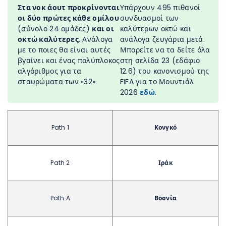
Στα νοκ άουτ προκρίνονται
Υπάρχουν 495 πιθανοί
οι δύο πρώτες κάθε ομίλου
συνδυασμοί των
(σύνολο 24 ομάδες)
και οι
καλύτερων οκτώ και
οκτώ καλύτερες
. Ανάλογα
ανάλογα ζευγάρια μετά.
με το ποιες θα είναι αυτές
Μπορείτε να τα δείτε όλα
βγαίνει και ένας πολύπλοκος
στη σελίδα 23 (εδάφιο
αλγόριθμος για τα
12.6) του κανονισμού της
σταυρώματα των «32».
FIFA για το Μουντιάλ
2026
εδώ
.
Path 1
Κονγκό
Path 2
Ιράκ
Path A
Βοσνία