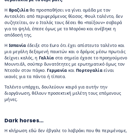
Η
Βραζιλία
θα προσπαθήσει να γίνει ομάδα με τον
Αντσελότι από περιφερόμενος θίασος. Φουλ ταλέντο, δεν
συζητείται, αν ο Ιταλός τους δέσει θα «παίξουν» σοβαρά
για τα ψηλά, έπεσε όμως με το Μαρόκο και ανέβηκε η
απόδοσή της.
Η
Ισπανία
έδειξε στο Euro ότι έχει απίστευτο ταλέντο και
μια μεγάλη δεξαμενή παικτών και ο δρόμος μέσω πρωτιάς
δείχνει καλός, η
Γαλλία
στα σημεία έχασε το προηγούμενο
Μουντιάλ, σούπερ δυνατότητες με ερωτηματικό όμως τον
Ντεσάν στον πάγκο.
Γερμανία
και
Πορτογαλία
είναι
ικανές για τα πάντα ή τίποτα.
Ταλέντο υπάρχει, δουλεύουν καιρό για αυτήν την
διοργάνωση, θέλουν προσεκτική μελέτη τους επόμενους
μήνες.
Dark horses…
Η κλήρωση εδώ δεν έβγαλε το λαβράκι που θα περιμέναμε,