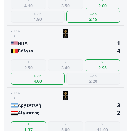
1
X
2
4.10
3.50
2.00
O2.5
U2.5
1.80
2.15
7 Ιουλ
FΤ
1
ΗΠΑ
4
Βέλγιο
1
X
2
2.50
3.40
2.95
O2.5
U2.5
4.60
2.20
7 Ιουλ
FΤ
3
Αργεντινή
2
Αίγυπτος
1
X
2
1.37
5.00
11.00