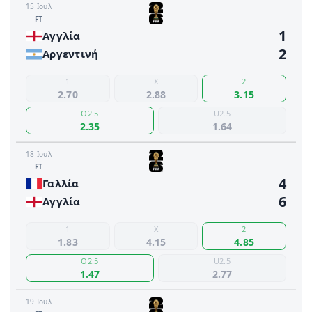
15 Ιουλ
FΤ
1
Αγγλία
2
Αργεντινή
1
X
2
2.70
2.88
3.15
O2.5
U2.5
2.35
1.64
18 Ιουλ
FΤ
4
Γαλλία
6
Αγγλία
1
X
2
1.83
4.15
4.85
O2.5
U2.5
1.47
2.77
19 Ιουλ