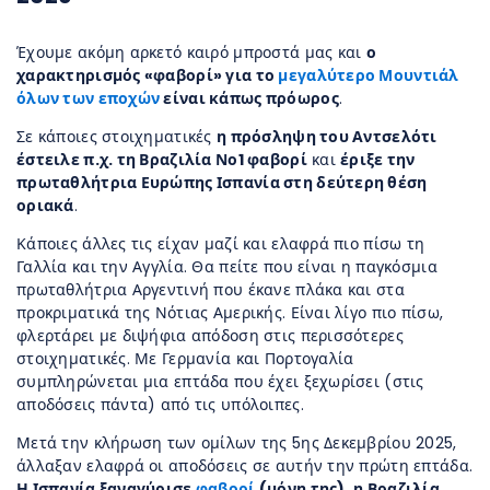
Έχουμε ακόμη αρκετό καιρό μπροστά μας και
ο
χαρακτηρισμός «φαβορί» για το
μεγαλύτερο Μουντιάλ
όλων των εποχών
είναι κάπως πρόωρος
.
Σε κάποιες στοιχηματικές
η πρόσληψη του Αντσελότι
έστειλε π.χ. τη Βραζιλία Νο1 φαβορί
και
έριξε την
πρωταθλήτρια Ευρώπης Ισπανία στη δεύτερη θέση
οριακά
.
Κάποιες άλλες τις είχαν μαζί και ελαφρά πιο πίσω τη
Γαλλία και την Αγγλία. Θα πείτε που είναι η παγκόσμια
πρωταθλήτρια Αργεντινή που έκανε πλάκα και στα
προκριματικά της Νότιας Αμερικής. Είναι λίγο πιο πίσω,
φλερτάρει με διψήφια απόδοση στις περισσότερες
στοιχηματικές. Με Γερμανία και Πορτογαλία
συμπληρώνεται μια επτάδα που έχει ξεχωρίσει (στις
αποδόσεις πάντα) από τις υπόλοιπες.
Μετά την κλήρωση των ομίλων της 5ης Δεκεμβρίου 2025,
άλλαξαν ελαφρά οι αποδόσεις σε αυτήν την πρώτη επτάδα.
Η Ισπανία ξαναγύρισε
φαβορί
(μόνη της), η Βραζιλία