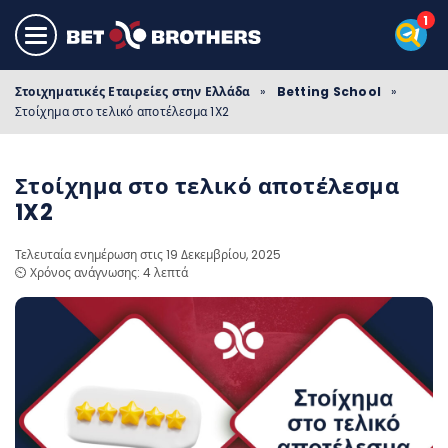
Στοιχηματικές Εταιρείες στην Ελλάδα
»
Betting School
»
Στοίχημα στο τελικό αποτέλεσμα 1X2
Στοίχημα στο τελικό αποτέλεσμα
1X2
Τελευταία ενημέρωση στις 19 Δεκεμβρίου, 2025
⏲️ Χρόνος ανάγνωσης: 4 λεπτά