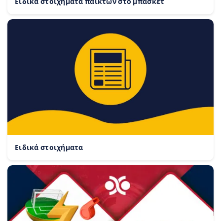
Ειδικά στοιχήματα παικτών στο μπάσκετ
Ειδικά στοιχήματα