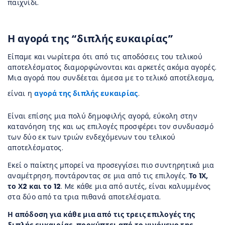
παιχνίδι.
Η αγορά της “διπλής ευκαιρίας”
Είπαμε και νωρίτερα ότι από τις αποδόσεις του τελικού
αποτελέσματος διαμορφώνονται και αρκετές ακόμα αγορές.
Μια αγορά που συνδέεται άμεσα με το τελικό αποτέλεσμα,
είναι η
αγορά της διπλής ευκαιρίας
.
Είναι επίσης μια πολύ δημοφιλής αγορά, εύκολη στην
κατανόηση της και ως επιλογές προσφέρει τον συνδυασμό
των δύο εκ των τριών ενδεχόμενων του τελικού
αποτελέσματος.
Εκεί ο παίκτης μπορεί να προσεγγίσει πιο συντηρητικά μια
αναμέτρηση, ποντάροντας σε μια από τις επιλογές.
Το 1Χ,
το Χ2 και το 12
. Mε κάθε μια από αυτές, είναι καλυμμένος
στα δύο από τα τρια πιθανά αποτελέσματα.
Η απόδοση για κάθε μια από τις τρεις επιλογές της