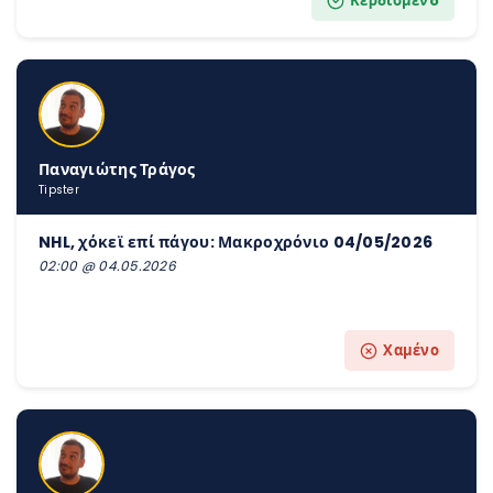
Κερδισμένo
Παναγιώτης Τράγος
Tipster
NHL, χόκεϊ επί πάγου: Μακροχρόνιο 04/05/2026
02:00 @ 04.05.2026
Χαμένο