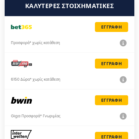
ΚΑΛΎΤΕΡΕΣ ΣΤΟΙΧΗΜΑΤΙΚΈΣ
ΕΓΓΡΑΦΗ
Προσφορά* χωρίς κατάθεση
ΕΓΓΡΑΦΗ
6150 Δώρα* χωρίς κατάθεση
ΕΓΓΡΑΦΗ
Giga Προσφορά* Γνωριμίας
ΕΓΓΡΑΦΗ