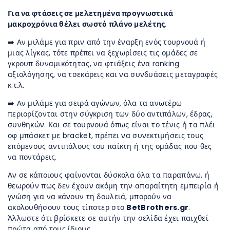
Για να φτάσεις σε μελετημένα προγνωστικά
μακροχρόνια θέλει σωστό πλάνο μελέτης
.
➡️ Αν μιλάμε για πριν από την έναρξη ενός τουρνουά ή
μιας λίγκας, τότε πρέπει να ξεχωρίσεις τις ομάδες σε
γκρουπ δυναμικότητας, να φτιάξεις ένα ranking
αξιολόγησης, να τσεκάρεις και να συνδυάσεις μεταγραφές
κ.τ.λ.
➡️ Αν μιλάμε για σειρά αγώνων, όλα τα ανωτέρω
περιορίζονται στην σύγκριση των δύο αντιπάλων, έδρας,
συνθηκών. Και σε τουρνουά όπως είναι το τένις ή τα πλέι
οφ μπάσκετ με bracket, πρέπει να συνεκτιμήσεις τους
επόμενους αντιπάλους του παίκτη ή της ομάδας που θες
να ποντάρεις.
Αν σε κάποιους φαίνονται δύσκολα όλα τα παραπάνω, ή
θεωρούν πως δεν έχουν ακόμη την απαραίτητη εμπειρία ή
γνώση για να κάνουν τη δουλειά, μπορούν να
ακολουθήσουν τους τίπστερ στο
BetBrothers.gr
.
Άλλωστε ότι βρίσκετε σε αυτήν την σελίδα έχει παιχθεί
πρώτα από τους ίδιους.