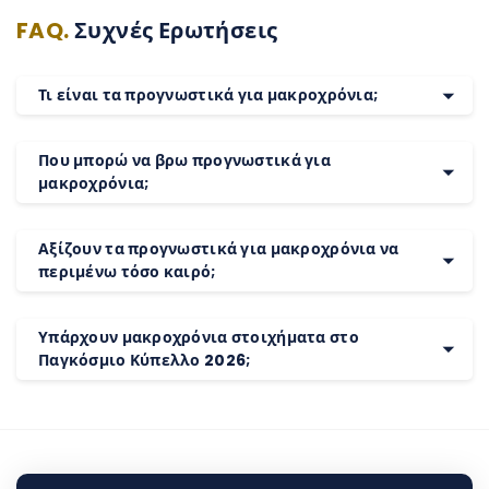
FAQ.
Συχνές Ερωτήσεις
Τι είναι τα προγνωστικά για μακροχρόνια;
Που μπορώ να βρω προγνωστικά για
μακροχρόνια;
Αξίζουν τα προγνωστικά για μακροχρόνια να
περιμένω τόσο καιρό;
Υπάρχουν μακροχρόνια στοιχήματα στο
Παγκόσμιο Κύπελλο 2026;