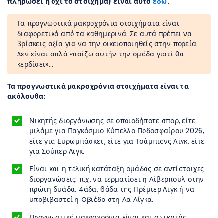
πληρώσει ή όχι το στοίχημα) είναι αυτό
εδώ
.
Τα προγνωστικά μακροχρόνια στοιχήματα είναι
διαφορετικά από τα καθημερινά. Σε αυτά πρέπει να
βρίσκεις αξία για να την οικειοποιηθείς στην πορεία.
Δεν είναι απλά «παίζω αυτήν την ομάδα γιατί θα
κερδίσει»…
Τα προγνωστικά μακροχρόνια στοιχήματα είναι τα
ακόλουθα:
Νικητής διοργάνωσης σε οποιοδήποτε σπορ, είτε
μιλάμε για Παγκόσμιο Κύπελλο Ποδοσφαίρου 2026,
είτε για Ευρωμπάσκετ, είτε για Τσάμπιονς Λιγκ, είτε
για Σούπερ Λιγκ.
Είναι και η τελική κατάταξη ομάδας σε αντίστοιχες
διοργανώσεις, π.χ. να τερματίσει η Λίβερπουλ στην
πρώτη δυάδα, 4άδα, 6άδα της Πρέμιερ Λιγκ ή να
υποβιβαστεί η Οβιέδο στη Λα Λίγκα.
Προγνωστικά μακροχρόνια είναι και ο νικητής