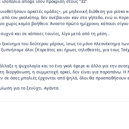
α ισοπαλία απόψε ίσον πρόκριση στους “32”.
ιοθετήσουν αρκετές ομάδες-, με μηδενική διάθεση για ρίσκο κ
 από τον γκολκίπερ, δεν ανέβαιναν καν στο γήπεδο, ενώ οι Κορ
νο χωρίς καμία βοήθεια. Άνοστο πρώτο ημίχρονο, κάποιοι σίγο
συχνά και σε κάποιες ταινίες, λίγο μετά από τη μέση…
το ξεκίνημα του δεύτερου μέρους, ίσως το μόνο πλεονέκτημα τω
ι ξυπνήσαμε όλοι (Κορεάτες και ήρωες τηλεθεατές, για τους Τσέ
άλλαξε η ψυχολογία και το ένα γκολ έφερε κι άλλο για την αν
 στη διοργάνωση, η συμμετοχή αρκεί, δεν είναι για παραπάνω. 
εν σε όσες μπαλιές έρχονται από ψηλά, όλοι θα προσπαθήσουν 
ίωση για το ξενύχτι. Αγάντα.