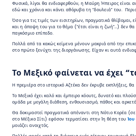
Φυσικά, λίγοι θα ενδιαφερθούν, η Μαύρη Ήπειρος είναι α
εδώ και χρόνια και κάνει αθόρυβα τη “δουλειά” του. Περ
Όσο για τις τιμές των εισιτηρίων, πραγματικά θλίβομαι, 
και η άποψη του για το θέμα (“έτσι είναι η ζωή”…) δεν θ
παγκόσμιο επίπεδο.
Πολλά από τα κακώς κείμενα μένουν μακριά από την επικα
στο πρώτο ξενύχτι της διοργάνωσης. Είχαν κι αυτά ενδιαφ
Το Μεξικό φαίνεται να έχει “
Η πρεμιέρα στο ιστορικό Αζτέκα δεν έκρυβε εκπλήξεις, 
Το Μεξικό έχει καλό και έμπειρο κόουτς, δυνατό και πλο
ομάδα με μεγάλη διάθεση, ενθουσιασμό, πάθος και αρκετό
Θα δοκιμαστεί πραγματικά απέναντι στη Νότιο Κορέα (σε 
στο Μέξικο Σίτι) εφόσον τερματίσει στην 1η θέση του
1ου
μοιάζει ανοιχτός.