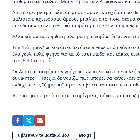
μαθηματικές πράξεις. Μιά νίκη επί των Αφρικανών και μι
Αμφότερες με τρία σέντερ-μπακ -αμυντικό σχήμα που θα υ
μάλιστα επιχειρούσαν άμεσες μπαλιές από πίσω, ακόμα κι
επένδυσαν στον επιθετικό κομμάτι με τον Σον απομονωμέ
Αλλα κάπου εκεί, ήρθε η ανατροπή σεναρίου όπως γίνεται 
Την “πάτησαν” οι Κορεάτες δεχόμενοι γκολ από πλάγιο σ
ένα γκολ, πολύ φτηνό για αυτό το επίπεδο. Και κάπως έτσ
στις 6.30 το πρωί.
Οι Ασιάτες ισοφάρισαν γρήγορα, χωρίς να κάνουν πολλά, 
οι νικητές. Η Τσεχία δε νομίζω πως μπορεί να κάνει κάτι
ενδεχομένως “ζημιάρα”, αρκεί να βελτιωθεί στα μετόπισθ
Αν κρατήσατε μετά το πρώτο ημίχρονο, πήρατε μια αποζημ
Τι βλέπουν τα ματάκια μου
Blogs