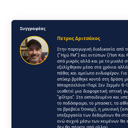
Συγγραφέας
Πετρος Δριτσάκος
Στην παραγωγική διαδικασία από τ
("Ηχώ FM") και εντύπων (Ποπ Και Ρ
από μικρός αλλά και με το μυαλό σ
εξελίχθηκαν μέσα στα χρόνια αλλά 
πάθος και αμείωτο ενδιαφέρον. Για
σπίκερ βρέθηκε κοντά στη δράση με
Μπαρτσελόνα-Παρί Σεν Ζερμέν 6-1
υιοθετεί μια διαφορετική οπτική γω
"φίλτρα". Στο εκπαιδευμένο και υ
το ποδόσφαιρο, το μπασκετ, τα αθλ
τα βραβεία Όσκαρ), η μουσική (από
επεξεργασία των δεδομένων θα στο
ενώ συχνά μέσω των κειμένων θα ε
δεν θα πάρετε από αλλού...