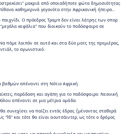
εξοστρακίσει” μακριά από οποιαδήποτε φώτα δημοσιότητας
 απίθανα καθημερινά γεγονότα στην Αφρικανική ήπειρο…
ο παιχνίδι. Ο πρόεδρος Τραμπ δεν είναι λάτρης των σπορ
α “μεγάλα κεφάλια” που διοικούν το ποδόσφαιρο σε
Να πάμε λοιπόν σε αυτό και στα δύο ματς της πρεμιέρας,
ντιάλ, το αγωνιστικό.
α βαθμών απέναντι στη Νότιο Αφρική.
αίκτες, παράδοση και αγάπη για το ποδόσφαιρο. Νεανική
θόλου απέναντι σε μια μέτρια ομάδα.
θα συνεχίσει να παίζει εντός έδρας (μένοντας σταθερά
ς “16” και τότε θα είναι αουτσάιντερ, ως τότε ο δρόμος