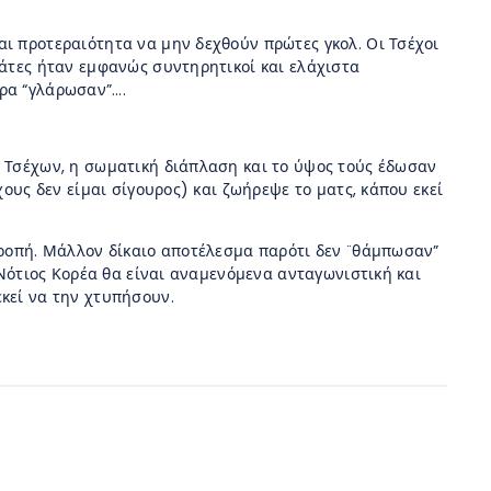
αι προτεραιότητα να μην δεχθούν πρώτες γκολ. Οι Τσέχοι
εάτες ήταν εμφανώς συντηρητικοί και ελάχιστα
υρα “γλάρωσαν”….
ν Τσέχων, η σωματική διάπλαση και το ύψος τούς έδωσαν
χους δεν είμαι σίγουρος) και ζωήρεψε το ματς, κάπου εκεί
ατροπή. Μάλλον δίκαιο αποτέλεσμα παρότι δεν ¨θάμπωσαν”
Η Νότιος Κορέα θα είναι αναμενόμενα ανταγωνιστική και
εκεί να την χτυπήσουν.