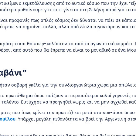
ντικείμενο εκμετάλλευσης από το Δυτικό κόσμο που την έχει “
ισσότερα μαθαίνουμε για το τι γίνεται στη Σελήνη παρά για τα
είναι προφανές πως απλός κόσμος δεν δύναται να πάει σε κάποι
α έπρεπε να σημαίνει πολλά, αλλά από δίπλα σιγοντάρουν και τ
ιρότητα και θα υπερ-καλύπτονται από το αγωνιστικό κομμάτι. 
έρον, από αυτό που θα έπρεπε να είναι το μοναδικό σε ένα Μου
ταβάνι”
θα ήταν σοβαρή γκέλα για την συνδιοργανώτρια χώρα μια απώλει
ύσιο πρωτάθλημα όπου παίζουν οι περισσότεροι καλοί γηγενείς π
 ταλέντο. Ευτύχησε να προηγηθεί νωρίς και να μην αγχωθεί κα
ματς που ίσως κρίνει την πρωτιά) και μετά στα νοκ-άουτ όπου 
 ομίλου
. Υπάρχει μεγάλη πιθανότητα να βρεί την Αργεντινή στου