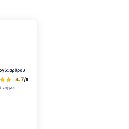
ογία άρθρου
4.7
/5
6
ψήφοι