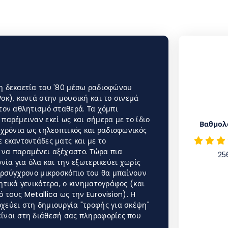
η δεκαετία του '80 μέσω ραδιοφώνου
οκ), κοντά στην μουσική και το σινεμά
τον αθλητισμό σταθερά. Τα χόμπι
παρέμειναν εκεί ως και σήμερα με το ίδιο
Βαθμολ
 χρόνια ως τηλεοπτικός και ραδιοφωνικός
 εκαντοντάδες ματς και με το
 να παραμένει αξέχαστο. Τώρα πια
25
νία για όλα και την εξωτερικεύει χωρίς
περσύγχρονο μικροσκόπιο του θα μπαίνουν
ητικά γενικότερα, ο κινηματογράφος (και
 τoυς Metallica ως την Eurovision). Η
χεύει στη δημιουργία "τροφής για σκέψη"
ίναι στη διάθεσή σας πληροφορίες που