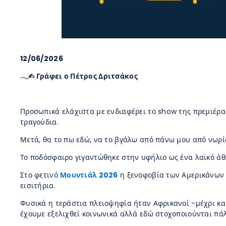
12/06/2026
𓂃✍︎ Γράφει ο Πέτρος Δριτσάκος
Προσωπικά ελάχιστα με ενδιαφέρει το show της πρεμιέρα
τραγούδια.
Μετά, θα το πω εδώ, να το βγάλω από πάνω μου από νωρί
Το ποδόσφαιρο γιγαντώθηκε στην υφήλιο ως ένα λαϊκό άθλ
Στο φετινό
Μουντιάλ 2026
η ξενοφοβία των Αμερικάνων ρ
εισιτήρια.
Φυσικά η τεράστια πλειοψηφία ήταν Αφρικανοί -μέχρι και
έχουμε εξελιχθεί κοινωνικά αλλά εδώ στοχοποιούνται πάλ