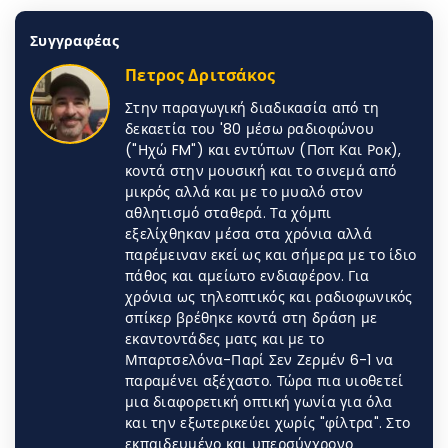
Συγγραφέας
Πετρος Δριτσάκος
Στην παραγωγική διαδικασία από τη
δεκαετία του '80 μέσω ραδιοφώνου
("Ηχώ FM") και εντύπων (Ποπ Και Ροκ),
κοντά στην μουσική και το σινεμά από
μικρός αλλά και με το μυαλό στον
αθλητισμό σταθερά. Τα χόμπι
εξελίχθηκαν μέσα στα χρόνια αλλά
παρέμειναν εκεί ως και σήμερα με το ίδιο
πάθος και αμείωτο ενδιαφέρον. Για
χρόνια ως τηλεοπτικός και ραδιοφωνικός
σπίκερ βρέθηκε κοντά στη δράση με
εκαντοντάδες ματς και με το
Μπαρτσελόνα-Παρί Σεν Ζερμέν 6-1 να
παραμένει αξέχαστο. Τώρα πια υιοθετεί
μια διαφορετική οπτική γωνία για όλα
και την εξωτερικεύει χωρίς "φίλτρα". Στο
εκπαιδευμένο και υπερσύγχρονο