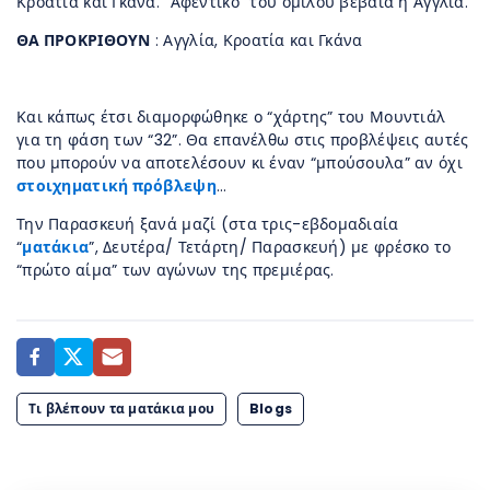
Κροατία και Γκάνα. “Αφεντικό” του ομίλου βέβαια η Αγγλία.
ΘΑ ΠΡΟΚΡΙΘΟΥΝ
: Αγγλία, Κροατία και Γκάνα
Και κάπως έτσι διαμορφώθηκε ο “χάρτης” του Μουντιάλ
για τη φάση των “32”. Θα επανέλθω στις προβλέψεις αυτές
που μπορούν να αποτελέσουν κι έναν “μπούσουλα” αν όχι
στοιχηματική πρόβλεψη
…
Την Παρασκευή ξανά μαζί (στα τρις-εβδομαδιαία
“
ματάκια
”, Δευτέρα/ Τετάρτη/ Παρασκευή) με φρέσκο το
“πρώτο αίμα” των αγώνων της πρεμιέρας.
Τι βλέπουν τα ματάκια μου
Blogs