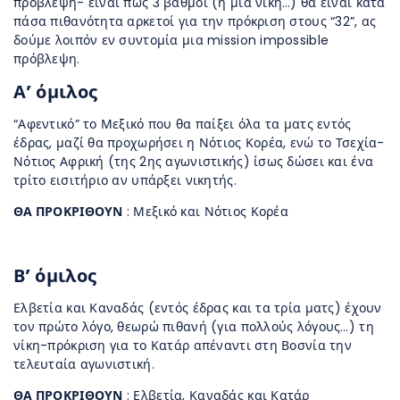
πρόβλεψη- είναι πως 3 βαθμοί (ή μία νίκη…) θα είναι κατά
πάσα πιθανότητα αρκετοί για την πρόκριση στους “32”, ας
δούμε λοιπόν εν συντομία μια mission impossible
πρόβλεψη.
Α’ όμιλος
“Αφεντικό” το Μεξικό που θα παίξει όλα τα ματς εντός
έδρας, μαζί θα προχωρήσει η Νότιος Κορέα, ενώ το Τσεχία-
Νότιος Αφρική (της 2ης αγωνιστικής) ίσως δώσει και ένα
τρίτο εισιτήριο αν υπάρξει νικητής.
ΘΑ ΠΡΟΚΡΙΘΟΥΝ
: Μεξικό και Νότιος Κορέα
Β’ όμιλος
Ελβετία και Καναδάς (εντός έδρας και τα τρία ματς) έχουν
τον πρώτο λόγο, θεωρώ πιθανή (για πολλούς λόγους…) τη
νίκη-πρόκριση για το Κατάρ απέναντι στη Βοσνία την
τελευταία αγωνιστική.
ΘΑ ΠΡΟΚΡΙΘΟΥΝ
: Ελβετία, Καναδάς και Κατάρ