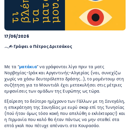
17/06/2026
𓂃✍︎ Γράφει ο Πέτρος Δριτσάκος
Με τα “
ματάκια
” να γράφονται λίγο πριν τα ματς
Νορβηγίας-Ιράκ και Αργεντινής-Αλγερίας (ναι, συνεχίζω
χωρίς να χάσω δευτερόλεπτο δράσης…), το μομέντουμ στη
συζήτηση για το Μουντιάλ έχει μετακυλήσει στις μέτριες
εμφανίσεις των ομάδων της Ευρώπης ως τώρα.
Εξαίρεση το δεύτερο ημίχρονο των Γάλλων με τη Σενεγάλη,
η επικράτηση της Σουηδίας με ευρύ σκορ επί της Τυνησίας
(πού ήταν όμως τόσο κακή που απελύθη ο εκλέκτορας!) και
η Γερμανία που καλό θα ήταν πάντως να μην σταθεί στα
επτά γκολ που πέτυχε απέναντι στο Κουρασάο.