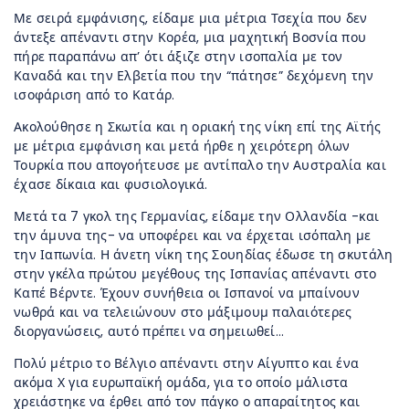
Με σειρά εμφάνισης, είδαμε μια μέτρια Τσεχία που δεν
άντεξε απέναντι στην Κορέα, μια μαχητική Βοσνία που
πήρε παραπάνω απ’ ότι άξιζε στην ισοπαλία με τον
Καναδά και την Ελβετία που την “πάτησε” δεχόμενη την
ισοφάριση από το Κατάρ.
Ακολούθησε η Σκωτία και η οριακή της νίκη επί της Αϊτής
με μέτρια εμφάνιση και μετά ήρθε η χειρότερη όλων
Τουρκία που απογοήτευσε με αντίπαλο την Αυστραλία και
έχασε δίκαια και φυσιολογικά.
Μετά τα 7 γκολ της Γερμανίας, είδαμε την Ολλανδία -και
την άμυνα της- να υποφέρει και να έρχεται ισόπαλη με
την Ιαπωνία. Η άνετη νίκη της Σουηδίας έδωσε τη σκυτάλη
στην γκέλα πρώτου μεγέθους της Ισπανίας απέναντι στο
Καπέ Βέρντε. Έχουν συνήθεια οι Ισπανοί να μπαίνουν
νωθρά και να τελειώνουν στο μάξιμουμ παλαιότερες
διοργανώσεις, αυτό πρέπει να σημειωθεί…
Πολύ μέτριο το Βέλγιο απέναντι στην Αίγυπτο και ένα
ακόμα Χ για ευρωπαϊκή ομάδα, για το οποίο μάλιστα
χρειάστηκε να έρθει από τον πάγκο ο απαραίτητος και