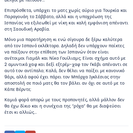
Βέλγοι με πείθουν…
Επιπρόσθετα, υπάρχει το ματς χωρίς αύριο για Τουρκία και
Παραγουάη το Σάββατο, αλλά και η υποχρέωση της
Ισπανίας να εξιλεωθεί με νίκη και καλή εμφάνιση απέναντι
στη Σαουδική Αραβία.
Μόνο μια παρατήρηση κι ενώ σίγουρα δε ξέρω καλύτερα
από τον Ισπανό εκλέkτορα. Δηλαδή δεν υπάρχουν παίκτες
να παίξουν στην επίθεση των Ισπανών όταν είναι
ανέτοιμοι Γιαμάλ και Νίκο Γουίλιαμς; Είναι σχήμα αυτό με
2 αμυντικά χαφ και δεξί εξτρέμ-χαφ τον Γκάβι απέναντι σε
αυτό τον αντίπαλο; Καλά, δεν θέλει να παίξει με κανονικό
9άρι, αλλά αφού έχει πάρει τον Μπόρχα Ιγκλέσιας στην
αποστολή σε ποιό ματς θα τον βάλει αν όχι σε αυτό με το
Κάπε Βέρντε;
Καμιά φορά απορώ με τους προπονητές, αλλά μάλλον δεν
θα έχω δίκιο και η συνέχεια της “ρόχα” θα με διαψεύσει
έτσι κι αλλιώς…