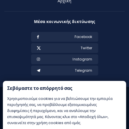
Αρχική
Μέσα κοινωνικής δικτύωσης
Facebook
Twitter
Instagram
Telegram
Σεβόμαστε το απόρρητό σας
Χρησιμοποιούμε cookies για να βελτιώσουμε την εμπειρία
περιήγησής σας, να προβάλλουμε εξατομικευμένες
διαφημίσεις ή περιεχόμενο, και να αναλύουμε την
επισκεψιμότητά μας. Κάνοντας κλικ στο «Αποδοχή όλων»,
συναινείτε στην χρήση cookies από εμάς.
21+ | Αρμόδιος Ρυθμιστής ΕΕΕΠ | Κίνδυνος εθισμού & απώλειας