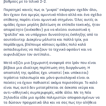
βαθμούς με το τελικό 2-2.
Παρατηρεί κανείς πως οι “μικροί” σκόραραν σχεδόν όλοι,
δεν έχουν ένα αμιγώς αμυντικό πλάνο αλλά και ένα σχέδιο
επίθεσης παρότι είναι αμυντικά στημένοι. Όλες αυτές οι
ομάδες έχουν μεγάλη βελτίωση σε επίπεδο τακτικής, ήταν
απαραίτητο (ανέκαθεν) για να κλείσει ουσιαστικά η
“ψαλίδα” και να υπάρχουν δυνατότητες έκπληξης από το
αουτσάιντερ. Διακρίνω μάλιστα και πολλά τρίκ, για
παράδειγμα, βλέπουμε κάποιες ομάδες πολύ καλά
εκπαιδευμένες να παίζουν το τεχνικό οφσάιντ και να
αιφνιδιάζουν τον αντίπαλο…
Μετά αξίζει μια ξεχωριστή αναφορά στο Ιράν που είναι
βέβαια μια ιδιαίτερη περίπτωση στη διοργάνωση. Η
αποστολή της ομάδας έχει υποστεί (και υπόκειται)
τεράστια ταλαιπωρία και μόνο φυσιολογικό είναι οι
παίκτες να έχουν παθιαστεί ακόμα περισσότερο. Το καλό
είναι πως αυτό δεν μετατρέπεται σε άσκοπα νεύρα και
αντι-αθλητικές συμπεριφορές, κάθε άλλο. Με τη Νέα
Ζηλανδία είδα μια ομάδα πολεμιστών αποφασισμένων να
τα δώσουν πραγματικά όλα και να σας πως την αλήθεια