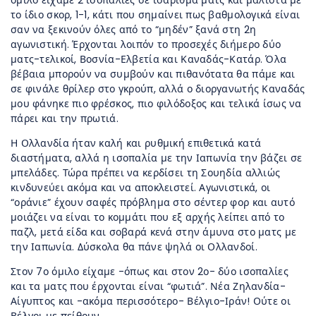
όμιλο είχαμε 2 ισοπαλίες σε ισάριθμα ματς και μάλιστα με
το ίδιο σκορ, 1-1, κάτι που σημαίνει πως βαθμολογικά είναι
σαν να ξεκινούν όλες από το “μηδέν” ξανά στη 2η
αγωνιστική. Έρχονται λοιπόν το προσεχές διήμερο δύο
ματς-τελικοί, Βοσνία-Ελβετία και Καναδάς-Κατάρ. Όλα
βέβαια μπορούν να συμβούν και πιθανότατα θα πάμε και
σε φινάλε θρίλερ στο γκρούπ, αλλά ο διοργανωτής Καναδάς
μου φάνηκε πιο φρέσκος, πιο φιλόδοξος και τελικά ίσως να
πάρει και την πρωτιά.
Η Ολλανδία ήταν καλή και ρυθμική επιθετικά κατά
διαστήματα, αλλά η ισοπαλία με την Ιαπωνία την βάζει σε
μπελάδες. Τώρα πρέπει να κερδίσει τη Σουηδία αλλιώς
κινδυνεύει ακόμα και να αποκλειστεί. Αγωνιστικά, οι
“οράνιε” έχουν σαφές πρόβλημα στο σέντερ φορ και αυτό
μοιάζει να είναι το κομμάτι που εξ αρχής λείπει από το
παζλ, μετά είδα και σοβαρά κενά στην άμυνα στο ματς με
την Ιαπωνία. Δύσκολα θα πάνε ψηλά οι Ολλανδοί.
Στον 7ο όμιλο είχαμε -όπως και στον 2ο- δύο ισοπαλίες
και τα ματς που έρχονται είναι “φωτιά”. Νέα Ζηλανδία-
Αίγυπτος και -ακόμα περισσότερο- Βέλγιο-Ιράν! Ούτε οι