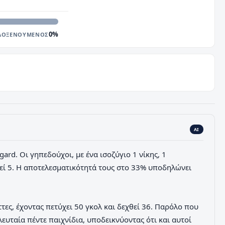
0
%
ΛΟΞΕΝΟΥΜΕΝΟΣ
AI
gard. Οι γηπεδούχοι, με ένα ισοζύγιο 1 νίκης, 1
χθεί 5. Η αποτελεσματικότητά τους στο 33% υποδηλώνει
ττες, έχοντας πετύχει 50 γκολ και δεχθεί 36. Παρόλο που
ευταία πέντε παιχνίδια, υποδεικνύοντας ότι και αυτοί