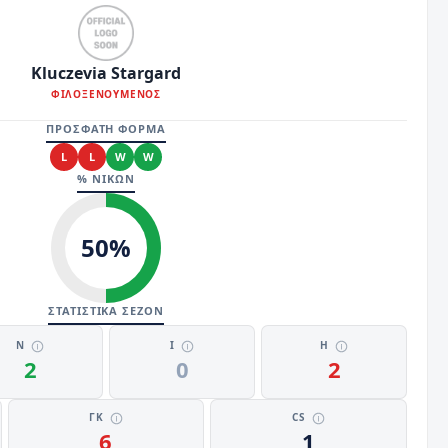
Kluczevia Stargard
ΦΙΛΟΞΕΝΟΥΜΕΝΟΣ
ΠΡΟΣΦΑΤΗ ΦΟΡΜΑ
L
L
W
W
% ΝΙΚΩΝ
50
%
ΣΤΑΤΙΣΤΙΚΑ ΣΕΖΟΝ
Ν
Ι
Η
2
0
2
ΓΚ
CS
6
1