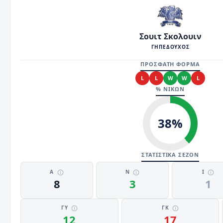
Σουιτ Σκολουιν
ΓΗΠΕΔΟΥΧΟΣ
ΠΡΟΣΦΑΤΗ ΦΟΡΜΑ
L
L
W
W
L
% ΝΙΚΩΝ
38
%
ΣΤΑΤΙΣΤΙΚΑ ΣΕΖΟΝ
Α
Ν
Ι
8
3
1
ΓΥ
ΓΚ
12
17