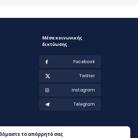
Μέσα κοινωνικής
δικτύωσης
Facebook
Twitter
Instagram
Telegram
βόμαστε το απόρρητό σας