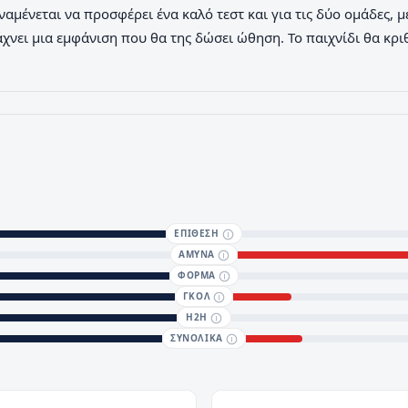
μένεται να προσφέρει ένα καλό τεστ και για τις δύο ομάδες, μ
χνει μια εμφάνιση που θα της δώσει ώθηση. Το παιχνίδι θα κρι
ΕΠΙΘΕΣΗ
ΑΜΥΝΑ
ΦΟΡΜΑ
ΓΚΟΛ
H2H
ΣΥΝΟΛΙΚΑ