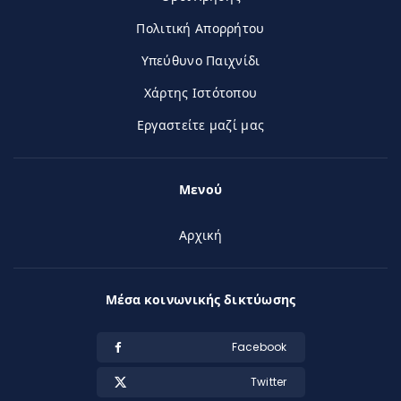
Πολιτική Απορρήτου
Υπεύθυνο Παιχνίδι
Χάρτης Ιστότοπου
Εργαστείτε μαζί μας
Μενού
Αρχική
Μέσα κοινωνικής δικτύωσης
Facebook
Twitter