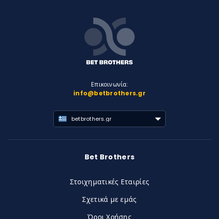
Επικοινωνία:
info@betbrothers.gr
betbrothers.gr
Bet Brothers
Στοιχηματικές Εταιρίες
Σχετικά με εμάς
Όροι Χρήσης