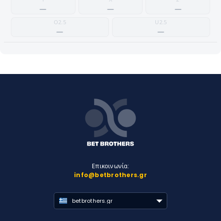
—
—
—
O2.5
U2.5
—
—
Επικοινωνία:
info@betbrothers.gr
betbrothers.gr