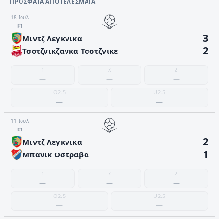
ΠΡΌΣΦΑΤΑ ΑΠΟΤΕΛΈΣΜΑΤΑ
18 Ιουλ
FΤ
3
Μιντζ Λεγκνικα
2
Τσοτζνικζανκα Τσοτζνικε
1
X
2
—
—
—
O2.5
U2.5
—
—
11 Ιουλ
FΤ
2
Μιντζ Λεγκνικα
1
Μπανικ Οστραβα
1
X
2
—
—
—
O2.5
U2.5
—
—