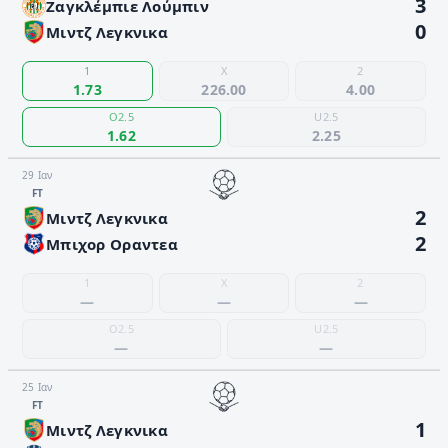
3
Ζαγκλέμπιε Λούμπιν
0
Μιντζ Λεγκνικα
1
X
2
1.73
226.00
4.00
O2.5
U2.5
1.62
2.25
29 Ιαν
FΤ
2
Μιντζ Λεγκνικα
2
Μπιχορ Οραντεα
1
X
2
—
—
—
O2.5
U2.5
—
—
25 Ιαν
FΤ
1
Μιντζ Λεγκνικα