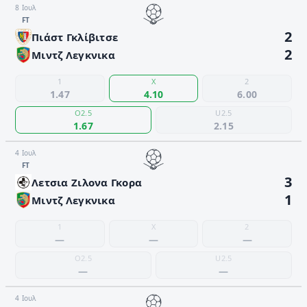
8 Ιουλ
FΤ
2
Πιάστ Γκλίβιτσε
2
Μιντζ Λεγκνικα
1
X
2
1.47
4.10
6.00
O2.5
U2.5
1.67
2.15
4 Ιουλ
FΤ
3
Λετσια Ζιλονα Γκορα
1
Μιντζ Λεγκνικα
1
X
2
—
—
—
O2.5
U2.5
—
—
4 Ιουλ