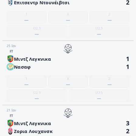
2
Επιτσεντρ Ντουνέιβτσι
1
X
2
—
—
—
O2.5
U2.5
—
—
25 Ιαν
FΤ
1
Μιντζ Λεγκνικα
1
Νασαφ
1
X
2
—
—
—
O2.5
U2.5
—
—
21 Ιαν
FΤ
3
Μιντζ Λεγκνικα
2
Ζορια Λουχανσκ