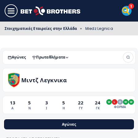
Στοιχηματικές Εταιρείες στην Ελλάδα
»
Miedz Legnica
Αγώνες
Πρωταθλήματα
Μιντζ Λεγκνικα
13
5
3
5
22
24
W
L
D
W
W
ΦΟΡΜΑ
Α
Ν
Ι
Η
ΓΥ
ΓΚ
Αγώνες