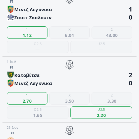
FΤ
1
Μιντζ Λεγκνικα
0
Σουιτ Σκολουιν
1
X
2
1.12
6.04
43.00
O2.5
U2.5
—
—
1 Ιουλ
FΤ
2
Κατοβίτσε
0
Μιντζ Λεγκνικα
1
X
2
2.70
3.50
3.30
O2.5
U2.5
1.65
2.20
26 Ιουν
FΤ