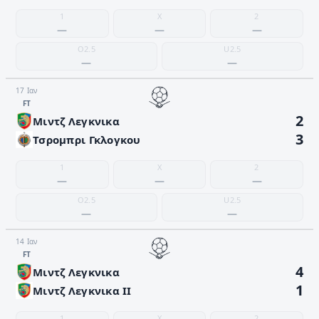
1
X
2
—
—
—
O2.5
U2.5
—
—
17 Ιαν
FΤ
2
Μιντζ Λεγκνικα
3
Τσρομπρι Γκλογκου
1
X
2
—
—
—
O2.5
U2.5
—
—
14 Ιαν
FΤ
4
Μιντζ Λεγκνικα
1
Μιντζ Λεγκνικα II
1
X
2