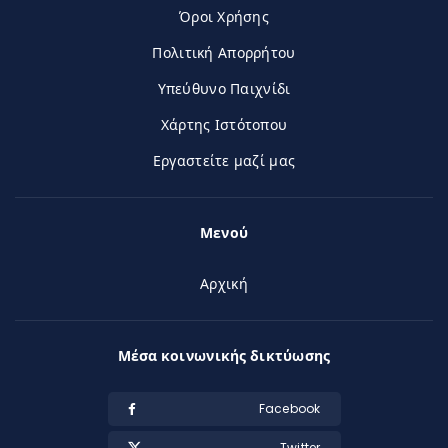
Όροι Χρήσης
Πολιτική Απορρήτου
Υπεύθυνο Παιχνίδι
Χάρτης Ιστότοπου
Εργαστείτε μαζί μας
Μενού
Αρχική
Μέσα κοινωνικής δικτύωσης
Facebook
Twitter