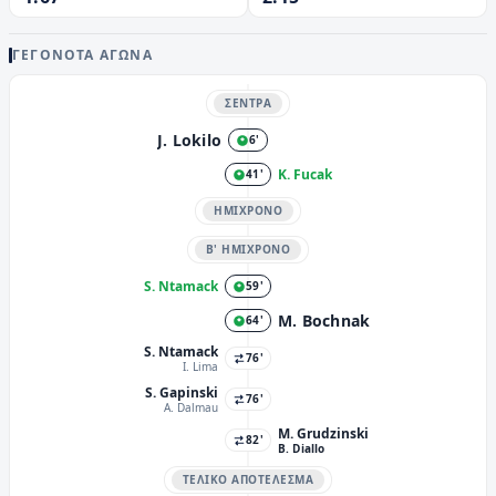
ΓΕΓΟΝΌΤΑ ΑΓΏΝΑ
ΣΈΝΤΡΑ
J. Lokilo
6'
K. Fucak
41'
ΗΜΊΧΡΟΝΟ
Β' ΗΜΊΧΡΟΝΟ
S. Ntamack
59'
M. Bochnak
64'
S. Ntamack
76'
I. Lima
S. Gapinski
76'
A. Dalmau
M. Grudzinski
82'
B. Diallo
ΤΕΛΙΚΌ ΑΠΟΤΈΛΕΣΜΑ