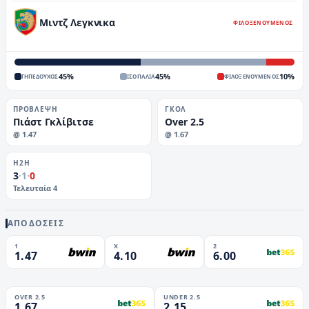
Μιντζ Λεγκνικα
ΦΙΛΟΞΕΝΟΥΜΕΝΟΣ
45
%
45
%
10
%
ΓΗΠΕΔΟΥΧΟΣ
ΙΣΟΠΑΛΙΑ
ΦΙΛΟΞΕΝΟΥΜΕΝΟΣ
ΠΡΌΒΛΕΨΗ
ΓΚΟΛ
Πιάστ Γκλίβιτσε
Over 2.5
@
1.47
@
1.67
H2H
3
·
1
·
0
Τελευταία
4
ΑΠΟΔΟΣΕΙΣ
1
X
2
1.47
4.10
6.00
OVER 2.5
UNDER 2.5
1.67
2.15