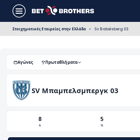
Στοιχηματικές Εταιρείες στην Ελλάδα
»
Sv Babelsberg 03
Αγώνες
Πρωταθλήματα
SV Μπαμπελσμπεργκ 03
8
5
Α
Ν