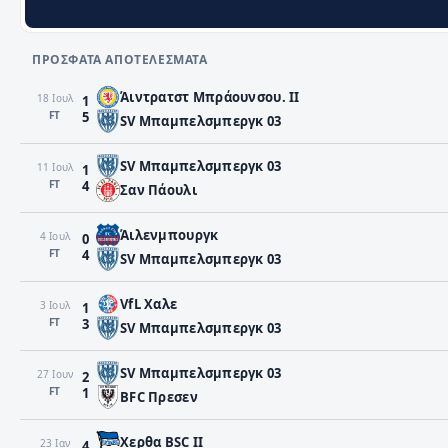
ΠΡΌΣΦΑΤΑ ΑΠΟΤΕΛΈΣΜΑΤΑ
Άιντρατστ Μπράουνσου. II
18 Ιουλ
1
FΤ
5
SV Μπαμπελσμπεργκ 03
SV Μπαμπελσμπεργκ 03
11 Ιουλ
1
FΤ
4
Σαν Πάουλι
Άιλενμπουργκ
4 Ιουλ
0
FΤ
4
SV Μπαμπελσμπεργκ 03
VfL Χαλε
3 Ιουλ
1
FΤ
3
SV Μπαμπελσμπεργκ 03
SV Μπαμπελσμπεργκ 03
27 Ιουν
2
FΤ
1
BFC Πρεσεν
Χερθα BSC II
23 Ιαν
4