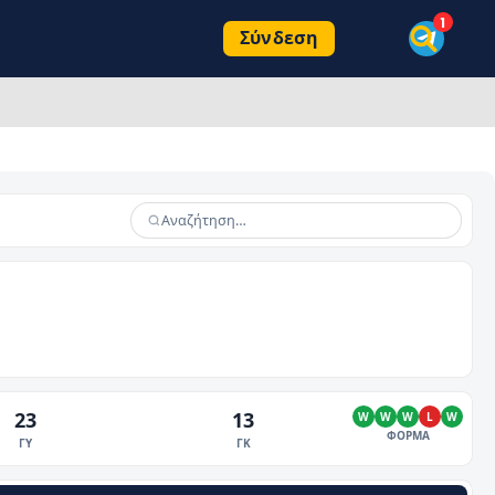
Σύνδεση
23
13
W
W
W
L
W
ΦΟΡΜΑ
ΓΥ
ΓΚ