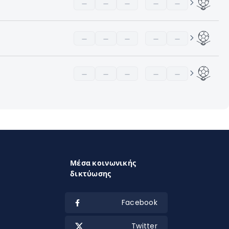
—
—
—
—
—
—
—
—
—
—
—
—
—
—
—
Μέσα κοινωνικής
δικτύωσης
Facebook
Twitter