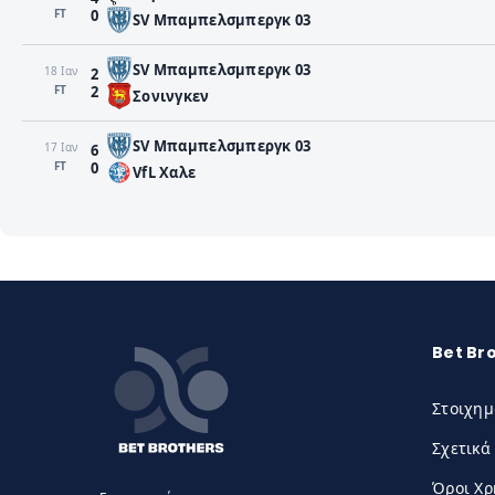
FΤ
0
SV Μπαμπελσμπεργκ 03
SV Μπαμπελσμπεργκ 03
18 Ιαν
2
FΤ
2
Σονινγκεν
SV Μπαμπελσμπεργκ 03
17 Ιαν
6
FΤ
0
VfL Χαλε
Bet Br
Στοιχημ
Σχετικά
Όροι Χ