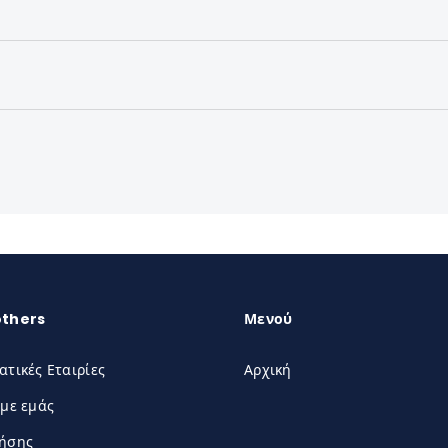
others
Μενού
ατικές Εταιρίες
Αρχική
 με εμάς
ρήσης