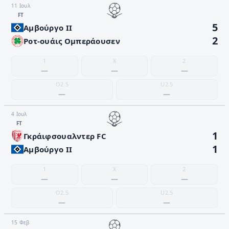
11 Ιουλ
FΤ
5
Αμβούργο II
2
Ροτ-ουάις Ομπεράουσεν
1
X
2
—
—
—
O2.5
U2.5
—
—
4 Ιουλ
FΤ
1
Γκράιφσουαλντερ FC
1
Αμβούργο II
1
X
2
—
—
—
O2.5
U2.5
—
—
15 Φεβ