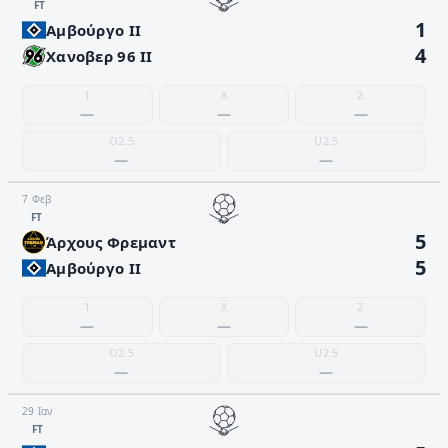
FΤ
1
Αμβούργο II
4
Χανοβερ 96 II
1
X
2
—
—
—
O2.5
U2.5
—
—
7 Φεβ
FΤ
5
Άρχους Φρεμαντ
5
Αμβούργο II
1
X
2
—
—
—
O2.5
U2.5
—
—
29 Ιαν
FΤ