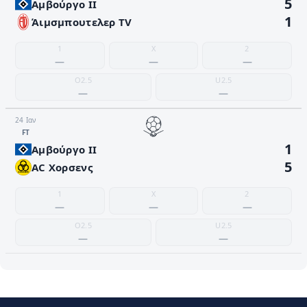
5
Αμβούργο II
1
Άιμσμπουτελερ TV
1
X
2
—
—
—
O2.5
U2.5
—
—
24 Ιαν
FΤ
1
Αμβούργο II
5
AC Χορσενς
1
X
2
—
—
—
O2.5
U2.5
—
—