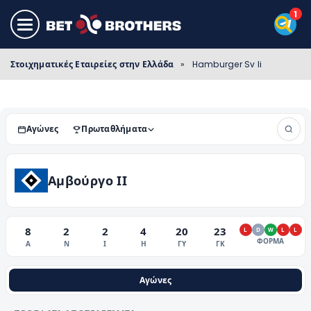
Στοιχηματικές Εταιρείες στην Ελλάδα
»
Hamburger Sv Ii
Αγώνες
Πρωταθλήματα
Αμβούργο II
8
2
2
4
20
23
L
D
W
L
L
ΦΟΡΜΑ
Α
Ν
Ι
Η
ΓΥ
ΓΚ
Αγώνες