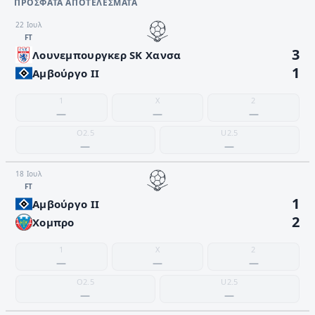
ΠΡΌΣΦΑΤΑ ΑΠΟΤΕΛΈΣΜΑΤΑ
22 Ιουλ
FΤ
3
Λουνεμπουργκερ SK Χανσα
1
Αμβούργο II
1
X
2
—
—
—
O2.5
U2.5
—
—
18 Ιουλ
FΤ
1
Αμβούργο II
2
Χομπρο
1
X
2
—
—
—
O2.5
U2.5
—
—