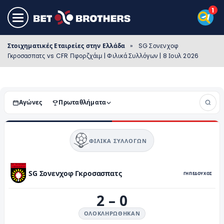
Στοιχηματικές Εταιρείες στην Ελλάδα
»
SG Σονενχοφ
Γκροσασπατς vs CFR Πφορζχάιμ | Φιλικά Συλλόγων | 8 Ιουλ 2026
Αγώνες
Πρωταθλήματα
ΦΙΛΙΚΆ ΣΥΛΛΌΓΩΝ
SG Σονενχοφ Γκροσασπατς
ΓΗΠΕΔΟΥΧΟΣ
2
–
0
ΟΛΟΚΛΗΡΏΘΗΚΑΝ