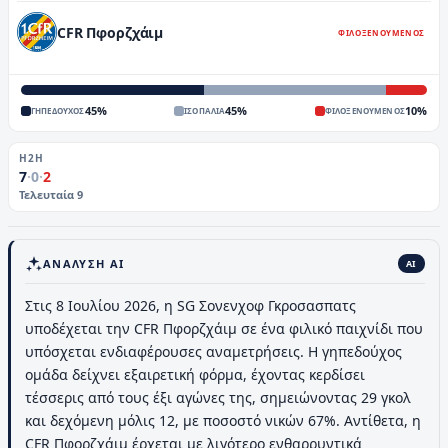
CFR Πφορζχάιμ
ΦΙΛΟΞΕΝΟΥΜΕΝΟΣ
45
%
45
%
10
%
ΓΗΠΕΔΟΥΧΟΣ
ΙΣΟΠΑΛΙΑ
ΦΙΛΟΞΕΝΟΥΜΕΝΟΣ
H2H
7
·
0
·
2
Τελευταία
9
ΑΝΆΛΥΣΗ AI
AI
Στις 8 Ιουλίου 2026, η SG Σονενχοφ Γκροσασπατς
υποδέχεται την CFR Πφορζχάιμ σε ένα φιλικό παιχνίδι που
υπόσχεται ενδιαφέρουσες αναμετρήσεις. Η γηπεδούχος
ομάδα δείχνει εξαιρετική φόρμα, έχοντας κερδίσει
τέσσερις από τους έξι αγώνες της, σημειώνοντας 29 γκολ
και δεχόμενη μόλις 12, με ποσοστό νικών 67%. Αντίθετα, η
CFR Πφορζχάιμ έρχεται με λιγότερο ενθαρρυντικά