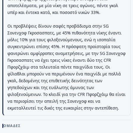
αποτελέσματα, με μία νίκη σε τρεις αγώνες, πέντε γκολ
υπέρ και έντεκα κατά, και ποσοστό νικών 33%.
Οι προβλέψεις δίνουν σαφές προβάδισμα στην SG
Σονενχοφ Γκροσασπατς, με 45% πιθανότητα νίκης έναντι
μόλις 10% για τους φιλοξενούμενους, ενώ η ισοπαλία
συγκεντρώνει επίσης 45%. Η πρόσφατη προϊστορία τους
φανερώνει αμφίρροπες αναμετρήσεις, με την SG Σονενχοφ
Γκροσασπατς να έχει τρεις νίκες έναντι δύο της CFR
Πφορζχάιμ στα τελευταία πέντε παιχνίδια τους. Οι
φίλαθλοι μπορούν να περιμένουν ένα παιχνίδι με πολλά
γκολ, δεδομένης της επιθετικής δεινότητας των
γηπεδούχων και της ευάλωτης άμυνας των
φιλοξενούμενων. Το κλειδί για την CFR Πφορζχάιμ θα είναι
να περιορίσει την απειλή της Σονενχοφ και να
εκμεταλλευτεί τις δικές της ευκαιρίες στην αντεπίθεση.
ΟΜΑΔΕΣ