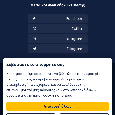
Μέσα κοινωνικής δικτύωσης
Facebook
Twitter
Instagram
Telegram
Σεβόμαστε το απόρρητό σας
Χρησιμοποιούμε cookies για να βελτιώσουμε την εμπειρία
περιήγησής σας, να προβάλλουμε εξατομικευμένες
διαφημίσεις ή περιεχόμενο, και να αναλύουμε την
επισκεψιμότητά μας. Κάνοντας κλικ στο «Αποδοχή όλων»,
συναινείτε στην χρήση cookies από εμάς.
21+ | Αρμόδιος Ρυθμιστής ΕΕΕΠ | Κίνδυνος εθισμού & απώλειας
περιουσίας | ΕΟΠΑΕ – ΓΡΑΜΜΗ ΣΥΜΒΟΥΛΕΥΤΙΚΗΣ: 1114 | Παιξε
Αποδοχή όλων
υπευθυνα