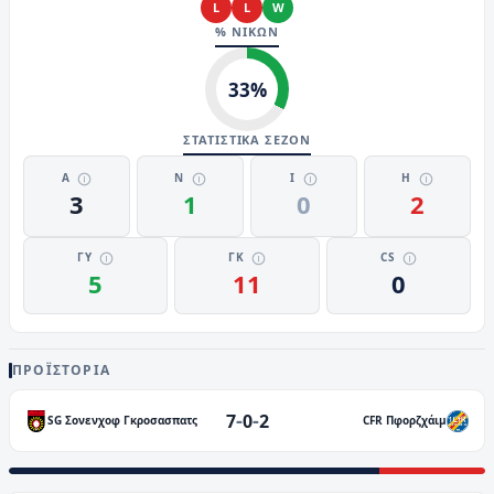
L
L
W
% ΝΙΚΩΝ
33
%
ΣΤΑΤΙΣΤΙΚΑ ΣΕΖΟΝ
Α
Ν
Ι
Η
3
1
0
2
ΓΥ
ΓΚ
CS
5
11
0
ΠΡΟΪΣΤΟΡΊΑ
-
-
7
0
2
SG Σονενχοφ Γκροσασπατς
CFR Πφορζχάιμ