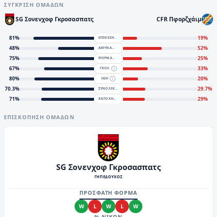
ΣΎΓΚΡΙΣΗ ΟΜΆΔΩΝ
SG Σονενχοφ Γκροσασπατς
CFR Πφορζχάιμ
81
%
19
%
ΕΠΙΘΕΣΗ
48
%
52
%
ΑΜΥΝΑ
75
%
25
%
ΦΟΡΜΑ
67
%
33
%
ΓΚΟΛ
80
%
20
%
H2H
70.3
%
29.7
%
ΣΥΝΟΛΙΚΑ
71
%
29
%
KATOXH
ΕΠΙΣΚΌΠΗΣΗ ΟΜΆΔΩΝ
SG Σονενχοφ Γκροσασπατς
ΓΗΠΕΔΟΥΧΟΣ
ΠΡΟΣΦΑΤΗ ΦΟΡΜΑ
W
L
W
L
W
% ΝΙΚΩΝ