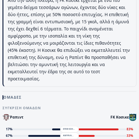
Από την άλλη πλευρά, η FK Κοσικε έρχεται με ένα πιο
γεμάτο δείγμα τεσσάρων αγώνων, έχοντας δύο νίκες και
δύο ήττες, επίσης με 50% ποσοστό επιτυχίας. Η επιθετική
της γραμμή είναι εντυπωσιακή, με 15 γκολ, αλλά η άμυνά
της έχει δεχθεί 6 τέρματα. Το παιχνίδι αναμένεται
αμφίρροπο, με την ισοπαλία και τη νίκη της
φιλοξενούμενης να μοιράζονται τις ίδιες πιθανότητες
(45% έκαστη). Η Κοσικε θα επιδιώξει να εκμεταλλευτεί την
επιθετική της δύναμη, ενώ η Ραπίντ θα προσπαθήσει να
βελτιώσει την αμυντική της λειτουργία και να
εκμεταλλευτεί την έδρα της σε αυτό το τεστ
προετοιμασίας.
ΟΜΑΔΕΣ
ΣΎΓΚΡΙΣΗ ΟΜΆΔΩΝ
Ραπιντ
FK Κοσικε
17
%
83
%
ΕΠΙΘΕΣΗ
67
%
33
%
ΑΜΥΝΑ