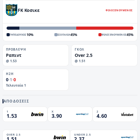
FK Κοσικε
ΦΙΛΟΞΕΝΟΥΜΕΝΟΣ
10
%
45
%
45
%
ΓΗΠΕΔΟΥΧΟΣ
ΙΣΟΠΑΛΙΑ
ΦΙΛΟΞΕΝΟΥΜΕΝΟΣ
ΠΡΌΒΛΕΨΗ
ΓΚΟΛ
Ραπιντ
Over 2.5
@
1.53
@
1.51
H2H
0
·
1
·
0
Τελευταία
1
ΑΠΟΔΟΣΕΙΣ
1
X
2
1.53
3.90
4.60
OVER 2.5
UNDER 2.5
1.51
2.37