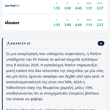
1
X
2
O2.5
U2.5
1.53
3.90
4.60
1.51
2.37
1
X
2
O2.5
U2.5
1.53
3.90
4.60
1.51
2.37
ΑΝΆΛΥΣΗ AI
AI
Σε μια αναμέτρηση που υπόσχεται συγκινήσεις, η Ραπίντ
υποδέχεται την FK Κοσικε σε φιλικό παιχνίδι συλλόγων
στις 8 Ιουλίου 2026. Η γηπεδούχος Ραπίντ παρουσιάζει
μικτή εικόνα στα δύο τελευταία της παιχνίδια, με μία νίκη
και μία ήττα, έχοντας σκοράρει και δεχθεί από τρία γκολ. Η
αποτελεσματικότητά της είναι στο 50%, αλλά η
πιθανότητα νίκης της θεωρείται χαμηλή, μόλις 10%,
υποδηλώνοντας ότι οι στοιχηματικές εταιρείες βλέπουν
την Κοσικε ως φαβορί.