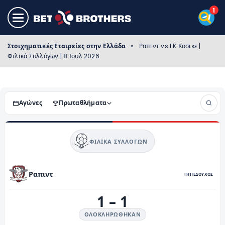
Στοιχηματικές Εταιρείες στην Ελλάδα
»
Ραπιντ vs FK Κοσικε |
Φιλικά Συλλόγων | 8 Ιουλ 2026
Αγώνες
Πρωταθλήματα
ΦΙΛΙΚΆ ΣΥΛΛΌΓΩΝ
Ραπιντ
ΓΗΠΕΔΟΥΧΟΣ
1
–
1
ΟΛΟΚΛΗΡΏΘΗΚΑΝ