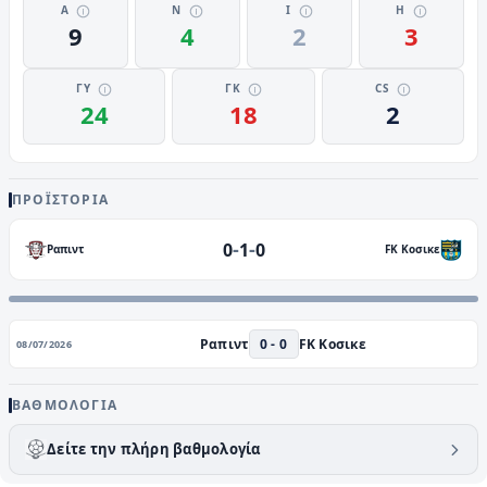
Α
Ν
Ι
Η
9
4
2
3
ΓΥ
ΓΚ
CS
24
18
2
ΠΡΟΪΣΤΟΡΊΑ
-
-
0
1
0
Ραπιντ
FK Κοσικε
Ραπιντ
0 - 0
FK Κοσικε
08/07/2026
ΒΑΘΜΟΛΟΓΊΑ
Δείτε την πλήρη βαθμολογία