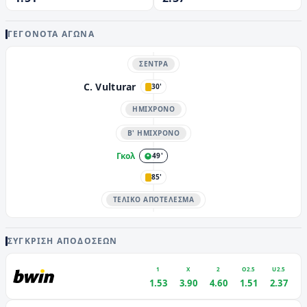
ΓΕΓΟΝΌΤΑ ΑΓΏΝΑ
ΣΈΝΤΡΑ
C. Vulturar
30'
ΗΜΊΧΡΟΝΟ
Β' ΗΜΊΧΡΟΝΟ
Γκολ
49'
85'
ΤΕΛΙΚΌ ΑΠΟΤΈΛΕΣΜΑ
ΣΎΓΚΡΙΣΗ ΑΠΟΔΌΣΕΩΝ
1
X
2
O2.5
U2.5
1.53
3.90
4.60
1.51
2.37