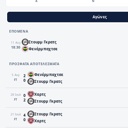
Α
Ν
Αγώνες
ΕΠΌΜΕΝΑ
Στουρμ Γκρατς
11 Αυγ
18:30
Φενέρμπαχτσε
ΠΡΌΣΦΑΤΑ ΑΠΟΤΕΛΈΣΜΑΤΑ
Φενέρμπαχτσε
5 Αυγ
2
FΤ
0
Στουρμ Γκρατς
Χαρτς
28 Ιουλ
0
FΤ
2
Στουρμ Γκρατς
Στουρμ Γκρατς
21 Ιουλ
4
FΤ
0
Χαρτς