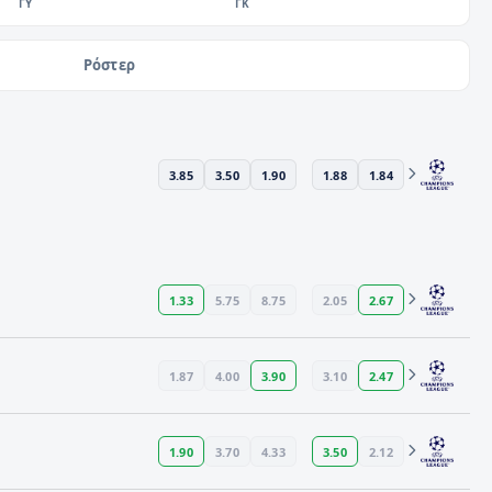
ΓΥ
ΓΚ
Ρόστερ
3.85
3.50
1.90
1.88
1.84
1.33
5.75
8.75
2.05
2.67
1.87
4.00
3.90
3.10
2.47
1.90
3.70
4.33
3.50
2.12