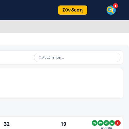
Σύνδεση
32
19
W
W
W
W
L
ΦΟΡΜΑ