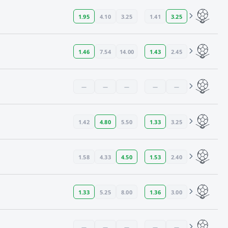
1.95
4.10
3.25
1.41
3.25
1.46
7.54
14.00
1.43
2.45
—
—
—
—
—
1.42
4.80
5.50
1.33
3.25
1.58
4.33
4.50
1.53
2.40
1.33
5.25
8.00
1.36
3.00
—
—
—
—
—