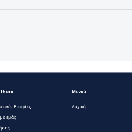
others
Μενού
ατικές Εταιρίες
Αρχική
 με εμάς
ρήσης