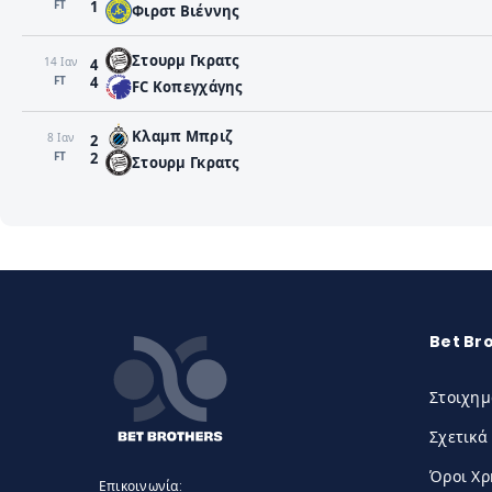
FΤ
1
Φιρστ Βιέννης
Στουρμ Γκρατς
14 Ιαν
4
FΤ
4
FC Κοπεγχάγης
Κλαμπ Μπριζ
8 Ιαν
2
FΤ
2
Στουρμ Γκρατς
Bet Br
Στοιχημ
Σχετικά
Όροι Χ
Επικοινωνία: