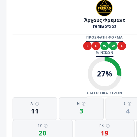
Άρχους Φρεμαντ
ΓΗΠΕΔΟΥΧΟΣ
ΠΡΟΣΦΑΤΗ ΦΟΡΜΑ
L
L
W
W
L
% ΝΙΚΩΝ
27
%
ΣΤΑΤΙΣΤΙΚΑ ΣΕΖΟΝ
Α
Ν
Ι
11
3
4
ΓΥ
ΓΚ
20
19