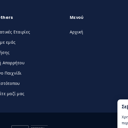
others
Μενού
ατικές Εταιρίες
Αρχική
 με εμάς
ρήσης
ή Απορρήτου
ο Παιχνίδι
Ιστότοπου
ίτε μαζί μας
Σε
Χρη
περ