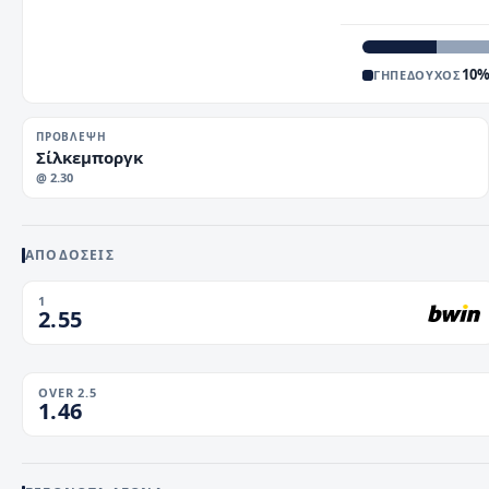
10
ΓΗΠΕΔΟΥΧΟΣ
ΠΡΌΒΛΕΨΗ
Σίλκεμποργκ
@
2.30
ΑΠΟΔΟΣΕΙΣ
1
2.55
OVER 2.5
1.46