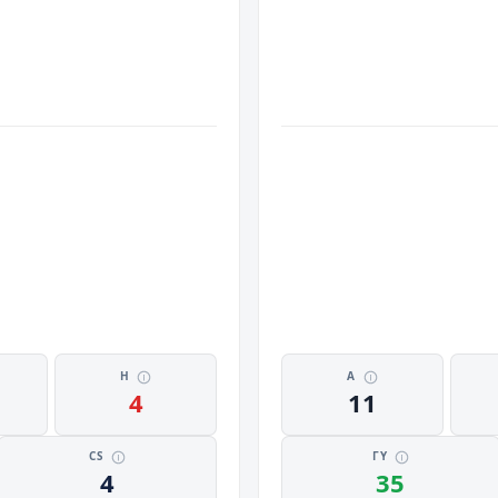
Η
Α
4
11
CS
ΓΥ
4
35