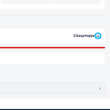
Σίλκεμποργκ