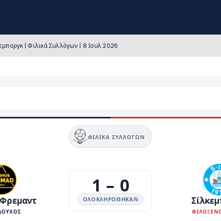
μποργκ | Φιλικά Συλλόγων | 8 Ιουλ 2026
ΦΙΛΙΚΆ ΣΥΛΛΌΓΩΝ
1
–
0
 Φρεμαντ
Σίλκε
ΟΛΟΚΛΗΡΏΘΗΚΑΝ
ΔΟΥΧΟΣ
ΦΙΛΟΞΕΝ