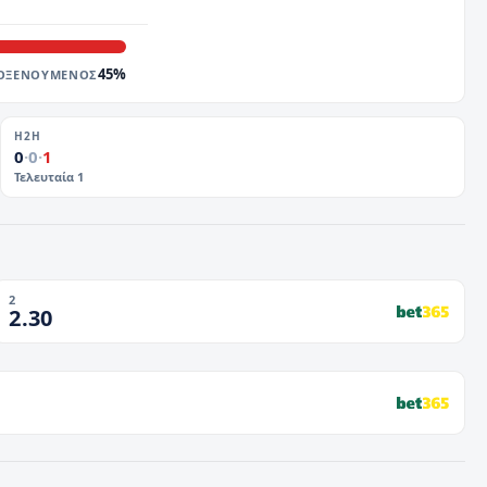
45
%
ΟΞΕΝΟΥΜΕΝΟΣ
H2H
0
·
0
·
1
Τελευταία
1
2
2.30