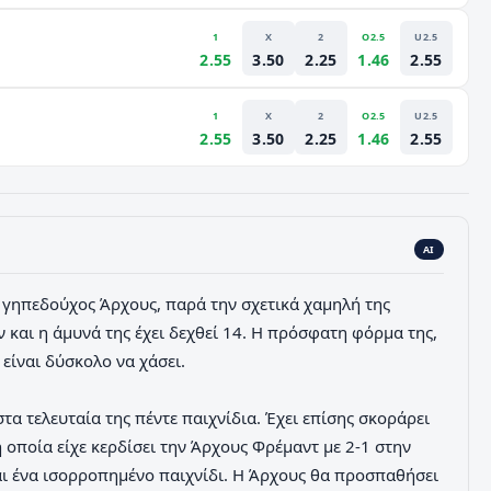
1
X
2
O2.5
U2.5
2.55
3.50
2.25
1.46
2.55
1
X
2
O2.5
U2.5
2.55
3.50
2.25
1.46
2.55
AI
Η γηπεδούχος Άρχους, παρά την σχετικά χαμηλή της
ν και η άμυνά της έχει δεχθεί 14. Η πρόσφατη φόρμα της,
 είναι δύσκολο να χάσει.
τα τελευταία της πέντε παιχνίδια. Έχει επίσης σκοράρει
η οποία είχε κερδίσει την Άρχους Φρέμαντ με 2-1 στην
ται ένα ισορροπημένο παιχνίδι. Η Άρχους θα προσπαθήσει