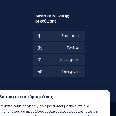
Μέσα κοινωνικής
δικτύωσης
Facebook
Twitter
Instagram
Telegram
βόμαστε το απόρρητό σας
σιμοποιούμε cookies για να βελτιώσουμε την εμπειρία
ιήγησής σας, να προβάλλουμε εξατομικευμένες διαφημίσεις ή