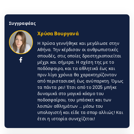
Συγγραφέας
Χρύσα Βουργανά
Η Χρύσα γεννήθηκε και μεγάλωσε στην
Αθήνα. Την κέρδισαν οι ανθρωπιστικές
σπουδές, στις οποίες δραστηριοποιείται
μέχρι και σήμερα. Η σχέση της με το
ποδόσφαιρο, και τα αθλητικά έως και
πριν λίγα χρόνια θα χαρακτηρίζονταν
από περιστασιακή έως ανύπαρκτη. Όμως
τα πάντα ρει! Έτσι από το 2025 μπήκε
δυναμικά στο μαγικό κόσμο του
ποδοσφαίρου, του μπάσκετ και των
λοιπών αθλημάτων … μέσω του
υπολογιστή και είδε τα σπορ αλλιώς! Και
έτσι η ιστορία συνεχίζεται!