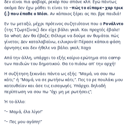
δεν είναι πια φαβορί, ρεκόρ που σπάνε κλπ. Εγώ πάντως
ακόμα δεν έχω μάθει τι είναι το –
πώς το είπαμε- χαρ τρικ
(;) που έπαθε ο Μέσι
. Αν κάποιος ξέρει ας πει βρε παιδιά!
Εν τω μεταξύ, μέχρι πρότινος συζητιότανε που ο
Ρονάλντο
(της Τζωρτζίνας) δεν είχε βάλει γκολ. Και προχτές έβαλε!
So what; Δεν θα έβαζε; Θέλαμε να δούμε αν θυμάται πώς
γίνεται; Δεν καταλαβαίνω, ειλικρινά! Πέρασε κάποια φάση
άρνησης και δεν ήθελε να βάλει γκολ; Χαχα
Από την άλλη, υπάρχει το εξής καίριο ερώτημα στα camp
των παιδιών του δημοτικού. Θα το πιάσω απ’ την αρχή!
Η συζήτηση ξεκινάει πάντα ως εξής: “Μαμά, να σου πω
κάτι;” ή “Μαμά, να σε ρωτήσω κάτι;”. Πες το ρε πουλάκι μου
κατευθείαν και άσε τις εισαγωγές. Υπάρχει δηλαδή
περίπτωση να σου πω “όχι μη με ρωτήσεις”;
Ή το άλλο:
“- Μαμά, έλα λίγο!”
“- Πες μου αγάπη!”