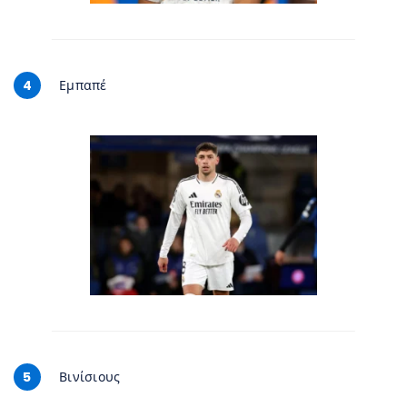
4
Εμπαπέ
5
Βινίσιους