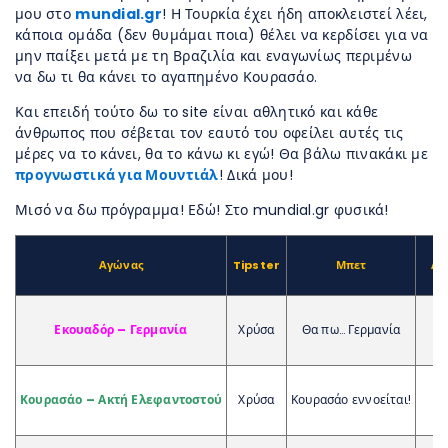
μου στο
mundial.gr
! Η Τουρκία έχει ήδη αποκλειστεί λέει,
κάποια ομάδα (δεν θυμάμαι ποια) θέλει να κερδίσει για να
μην παίξει μετά με τη Βραζιλία και εναγωνίως περιμένω
να δω τι θα κάνει το αγαπημένο Κουρασάο.
Και επειδή τούτο δω το site είναι αθλητικό και κάθε
άνθρωπος που σέβεται τον εαυτό του οφείλει αυτές τις
μέρες να το κάνει, θα το κάνω κι εγώ! Θα βάλω πινακάκι με
προγνωστικά για Μουντιάλ
! Δικά μου!
Μισό να δω πρόγραμμα! Εδώ! Στο mundial.gr φυσικά!
Αγώνας
Tipster
Μπετ
Απ
Εκουαδόρ – Γερμανία
Χρύσα
Θα πω… Γερμανία
🍻
Κουρασάο – Ακτή Ελεφαντοστού
Χρύσα
Κουρασάο εννοείται!
