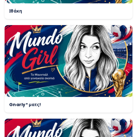
Ιθάκη
Gnarly* ματς!