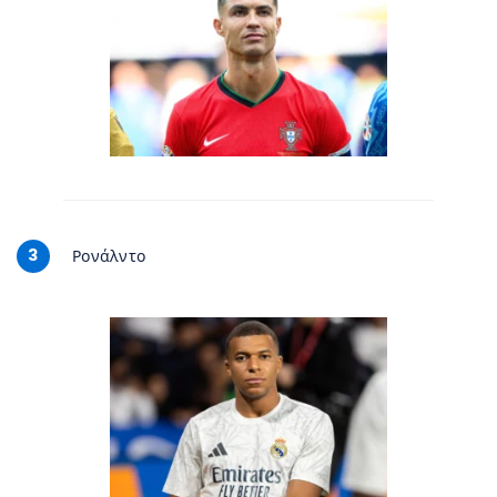
3
Ρονάλντο