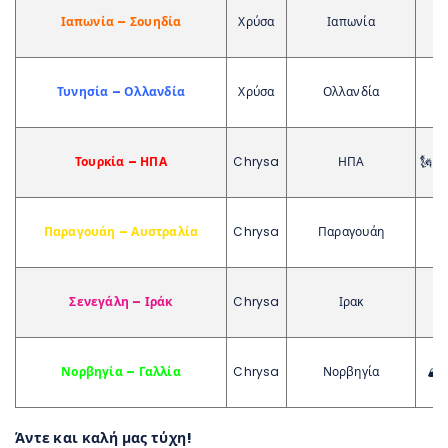
Ιαπωνία – Σουηδία
Χρύσα
Ιαπωνία

Τυνησία – Ολλανδία
Χρύσα
Ολλανδία
Τουρκία – ΗΠΑ
Chrysa
ΗΠΑ
🗽🏙
Παραγουάη – Αυστραλία
Chrysa
Παραγουάη

Σενεγάλη – Ιράκ
Chrysa
Ιρακ
Νορβηγία – Γαλλία
Chrysa
Νορβηγία
🏔️
Άντε και καλή μας τύχη!