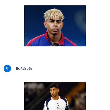
6
Βαλβέρδε