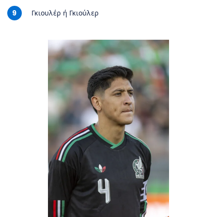
9
Γκιουλέρ ή Γκιούλερ