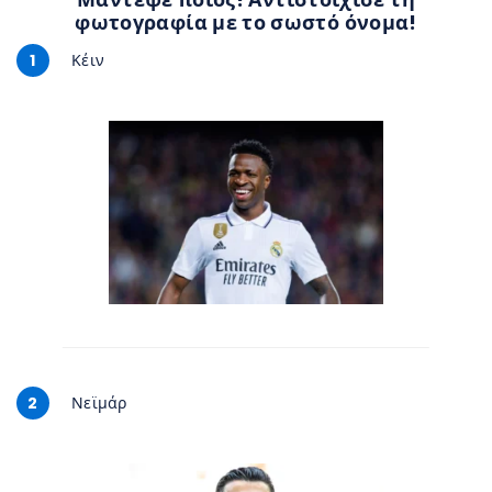
φωτογραφία με το σωστό όνομα!
1
Κέιν
2
Νεϊμάρ