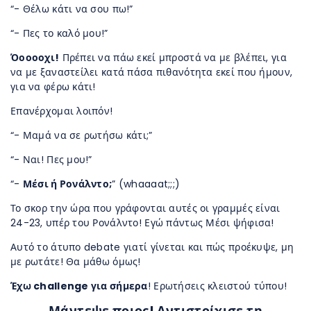
“- Θέλω κάτι να σου πω!”
“- Πες το καλό μου!”
Όοοοοχι!
Πρέπει να πάω εκεί μπροστά να με βλέπει, για
να με ξαναστείλει κατά πάσα πιθανότητα εκεί που ήμουν,
για να φέρω κάτι!
Επανέρχομαι λοιπόν!
“- Μαμά να σε ρωτήσω κάτι;”
“- Ναι! Πες μου!”
“-
Μέσι ή Ρονάλντο;
” (whaaaat;;;)
Το σκορ την ώρα που γράφονται αυτές οι γραμμές είναι
24-23, υπέρ του Ρονάλντο! Εγώ πάντως Μέσι ψήφισα!
Αυτό το άτυπο debate γιατί γίνεται και πώς προέκυψε, μη
με ρωτάτε! Θα μάθω όμως!
Έχω challenge για σήμερα
! Ερωτήσεις κλειστού τύπου!
Μάντεψε ποιος! Αντιστοίχισε τη