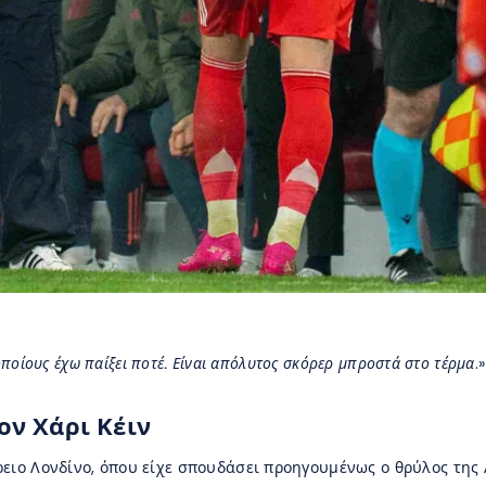
 οποίους έχω παίξει ποτέ. Είναι απόλυτος σκόρερ μπροστά στο τέρμα
.»
ον Χάρι Κέιν
ρειο Λονδίνο, όπου είχε σπουδάσει προηγουμένως ο θρύλος της 