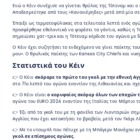
Ενώ ο Κέιν συνέχισε να γίνεται θρύλος της Τότεναμ και 
Αποδεσμεύτηκε από τους «Κανονιέρηδες» μετά από μία σε
Έπαιξε ως τερματοφύλακας στα τελευταία λεπτά ενός αγώ
προσφέρθηκε εθελοντικά να φορέσει τα γάντια, καθώς η Τ
σημειώσει χατ-τρικ και η Τότεναμ κέρδισε τον αγώνα με 5
Ο Κέιν έχει συζητήσει το ενδεχόμενο να γίνει παίκτης τ
μου». Ο θρυλικός παίκτης των Kansas City Chiefs και νικ
Στατιστικά του Κέιν
👉 Ο Κέιν
σκόραρε το πρώτο του γκολ με την εθνική Αγ
στο 71ο λεπτό του αγώνα εναντίον της Λιθουανίας και σχ
👉 Ο Κέιν είναι
ο κορυφαίος σκόρερ όλων των εποχών τ
αγώνα του EURO 2024 εναντίον της Ιταλίας τον Μάρτιο τ
👉 Έξι από τα γκολ του με τη φανέλα των Λιονταριών ση
Αγγλίας που έχει κατακτήσει το βραβείο, μετά τον Γκάρι Λί
👉 Με το ντουμπλ που πέτυχε με τη Μπάγερν Μονάχου ενα
γκολ σε επίσημους αγώνες
.