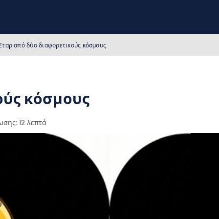
Σταρ από δύο διαφορετικούς κόσμους
ούς κόσμους
ωσης: 12 λεπτά