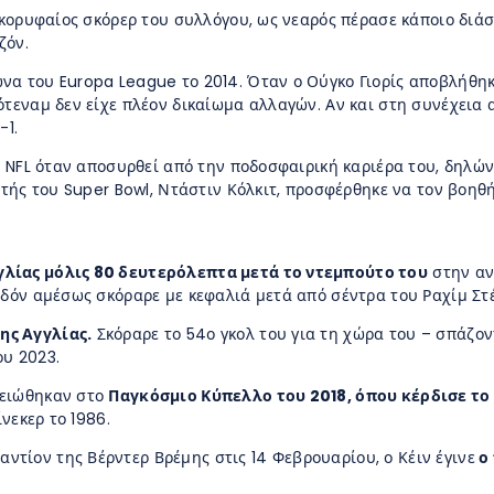
ο κορυφαίος σκόρερ του συλλόγου, ως νεαρός πέρασε κάποιο δι
ζόν.
να του Europa League το 2014. Όταν ο Ούγκο Γιορίς αποβλήθηκ
ότεναμ δεν είχε πλέον δικαίωμα αλλαγών. Αν και στη συνέχεια 
-1.
ου NFL όταν αποσυρθεί από την ποδοσφαιρική καριέρα του, δηλών
ητής του Super Bowl, Ντάστιν Κόλκιτ, προσφέρθηκε να τον βοηθ
γλίας μόλις 80 δευτερόλεπτα μετά το ντεμπούτο του
στην ανδ
εδόν αμέσως σκόραρε με κεφαλιά μετά από σέντρα του Ραχίμ Στέ
ης Αγγλίας.
Σκόραρε το 54ο γκολ του για τη χώρα του – σπάζοντ
ου 2023.
μειώθηκαν στο
Παγκόσμιο Κύπελλο του 2018, όπου κέρδισε το
νεκερ το 1986.
ντίον της Βέρντερ Βρέμης στις 14 Φεβρουαρίου, ο Κέιν έγινε
ο 