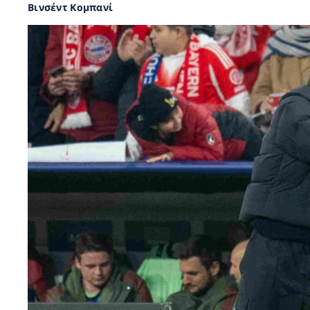
Βινσέντ Κομπανί