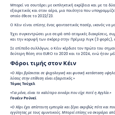
Μπορεί να σουτάρει με εκπληκτική ακρίβεια και με τα δύο
εξαιρετικός και στον αέρα, μια ποιότητα που υπογραμμίζετ
οποίο έθεσε το 2022/23.
Ο Κέιν είναι επίσης ένας φανταστικός πασέρ, ικανός να 
Έχει συγκεντρώσει μια σειρά από ατομικές διακρίσεις, 
και την κορυφή των σκόρερ στην Πρέμιερ Λιγκ (3 φορές),
Σε επίπεδο συλλόγων, ο Κέιν κέρδισε τον πρώτο του σημα
δεύτερη θέση στο EURO το 2020 και το 2024, ενώ ήταν μέ
Φόροι τιμής στον Κέιν
«
Ο Χάρι βρίσκεται σε ψυχολογική και φυσική κατάσταση υψηλού
λύσεις στην επίθεση είναι εξαιρετικός
.»
Τόμας Τούχελ
«
Για μένα, είναι το καλύτερο εννιάρι που είχε ποτέ η Αγγλία
.»
Γουέιν Ρούνεϊ
«
Ο Χάρι έχει απίστευτη εμπειρία και ξέρει ακριβώς πότε και πο
εγγύτητας με τους αμυντικούς. Μπορεί επίσης να σκοράρει από