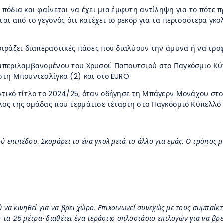
 πόδια και φαίνεται να έχει μια έμφυτη αντίληψη για το πότε π
αι από το γεγονός ότι κατέχει το ρεκόρ για τα περισσότερα γκολ
μοιράζει διαπεραστικές πάσες που διαλύουν την άμυνα ή να τρο
συμπεριλαμβανομένου του Χρυσού Παπουτσιού στο Παγκόσμιο Κύπ
 στη Μπουντεσλίγκα (2) και στο EURO.
ντικό τίτλο το 2024/25, όταν οδήγησε τη Μπάγερν Μονάχου στο
λος της ομάδας που τερμάτισε τέταρτη στο Παγκόσμιο Κύπελλο 
 επιπέδου. Σκοράρει το ένα γκολ μετά το άλλο για εμάς. Ο τρόπος με
ύ να κινηθεί για να βρει χώρο. Επικοινωνεί συνεχώς με τους συμπαίκ
 τα 25 μέτρα· διαθέτει ένα τεράστιο οπλοστάσιο επιλογών για να βρε