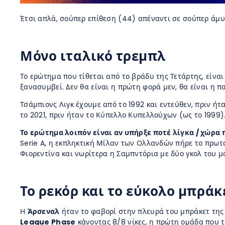
Έτσι απλά, σούπερ επίθεση (44) απέναντι σε σούπερ άμ
Μόνο ιταλικό τρεμπλ
Το ερώτημα που τίθεται από το βράδυ της Τετάρτης, είνα
ξανασυμβεί. Δεν θα είναι η πρώτη φορά μεν, θα είναι η
Τσάμπιονς Λιγκ έχουμε από το 1992 και εντεύθεν, πριν ή
το 2021, πριν ήταν το Κύπελλο Κυπελλούχων (ως το 1999)
Το ερώτημα λοιπόν είναι αν υπήρξε ποτέ λίγκα / χώρα
Serie A, η εκπληκτική Μίλαν των Ολλανδών πήρε το πρωτα
Φιορεντίνα και νωρίτερα η Σαμπντόρια με δύο γκολ του μ
Το ρεκόρ και το εύκολο μπράκ
Η
Άρσεναλ
ήταν το φαβορί στην πλευρά του μπράκετ της 
League Phase
κάνοντας 8/8 νίκες, η πρώτη ομάδα που τ