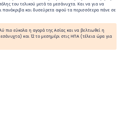
όλης του τελικού μετά τα μεσάνυχτα. Και να για να
ναι πανάκριβα και δυσεύρετα αφού τα περισσότερα πάνε σε
λύ πιο εύκολα η αγορά της Ασίας και να βελτιωθεί η
μεσάνυχτα) και 12 το μεσημέρι στις ΗΠΑ (τέλεια ώρα για