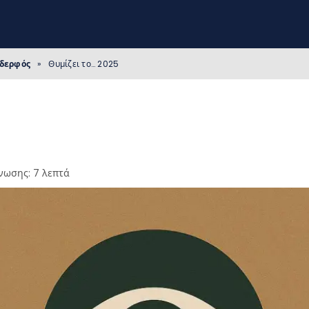
Αδερφός
»
Θυμίζει το… 2025
νωσης: 7 λεπτά