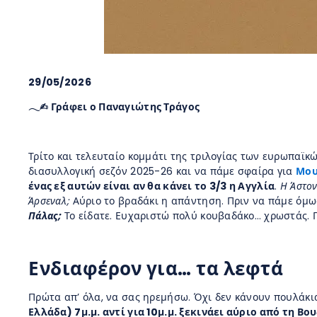
29/05/2026
𓂃✍︎ Γράφει ο Παναγιώτης Τράγος
Τρίτο και τελευταίο κομμάτι της τριλογίας των ευρωπαϊκώ
διασυλλογική σεζόν 2025-26 και να πάμε σφαίρα για
Μου
ένας εξ αυτών είναι αν θα κάνει το 3/3 η Αγγλία
.
Η Άστον
Άρσεναλ;
Αύριο το βραδάκι η απάντηση. Πριν να πάμε όμως
Πάλας;
Το είδατε. Ευχαριστώ πολύ κουβαδάκο… χρωστάς. 
Ενδιαφέρον για… τα λεφτά
Πρώτα απ’ όλα, να σας ηρεμήσω. Όχι δεν κάνουν πουλάκια 
Ελλάδα) 7μ.μ. αντί για 10μ.μ. ξεκινάει αύριο από τη Β