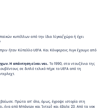
ωπαϊκών κυπέλλων από την ίδια λίγκα/χώρα ή έχει
;
 πριν ήταν Κύπελλο UEFA. Και Κόνφερενς Λιγκ έχουμε από
χων. Η απάντηση είναι ναι.
Το 1990, στα ντουζένια της
ουβέντους σε διπλό τελικό πήρε το UEFA από τη
ντερλεχτ.
βαίωσε. Πρώτα απ’ όλα, όμως, έγραψε ιστορία στη
, ένα από Μπάγερν και Ίντερ) και έβαλε 23. Από τα νοκ