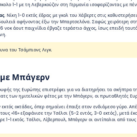
κολο 1-1 με τη Λεβερκούζεν στη Γερμανία ισοφαρίζοντας με πένα
ας
. Νίκη 1-0 εκτός έδρας με γκολ του Χάβερτς στις καθυστερήσ
 δουλειά αφήνοντας έξω την Μπαρτσελόνα. Σαφώς χειρότερη στη
 6 νοκ άουτ παιχνίδια έβγαζε τεράστιο άγχος, ίσως επειδή ταυ
νη.
μυνα του Τσάμπιονς Λιγκ.
 με Μπάγερν
υφής της Ευρώπης επιστρέφει για να διατηρήσει τα σκήπτρα της
ατς των ημιτελικών φέτος με την Μπάγερν, οι πρωταθλητές Ευρ
 εκτός οκτάδας, όπερ σημαίνει έπαιξε στον ενδιάμεσο γύρο. Απέ
τους «16» εξαφάνισε την Τσέλσι (5-2 εντός, 3-0 εκτός), μετά έ
ε 1-1 εκτός. Τσέλσι, Λίβερπουλ, Μπάγερν οι αντίπαλοι από τους 