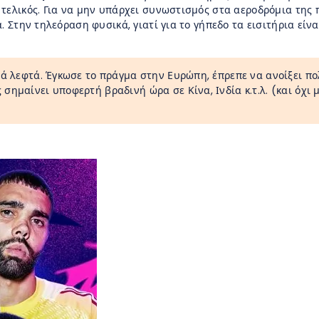
τελικός. Για να μην υπάρχει συνωστισμός στα αεροδρόμια της π
ά. Στην τηλεόραση φυσικά, γιατί για το γήπεδο τα εισιτήρια εί
λά λεφτά. Έγκωσε το πράγμα στην Ευρώπη, έπρεπε να ανοίξει πο
σημαίνει υποφερτή βραδινή ώρα σε Κίνα, Ινδία κ.τ.λ. (και όχι 