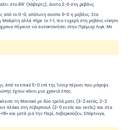
λτι στο 89’ (Χάβερτς), άνετο 2-0 στη ρεβάνς.
εις από το 0-0, απόλυτη σούπα 0-0 η ρεβάνς. Στα
 Μαδρίτη αλλά πήρε το 1-1, πιο τυχερή στη ρεβάνς νίκησε
τόχρονα πήγαινε να αυτοκτονήσει στην Πρέμιερ Λιγκ. Με
. Από το επικό 5-0 επί της Ίντερ πέρυσι που μάγεψε
ώπης έχουν κάνει μια χρονιά έπος.
κλεισε τη Μονακό με δύο τρελά ματς (3-2 εκτός, 2-2
κανε πλάκα στη Λίβερπουλ (2-0 εντός και εκτός) και στα
«16» και μετά για την Παρί, Λεβερκούζεν, Σπόρτινγκ,