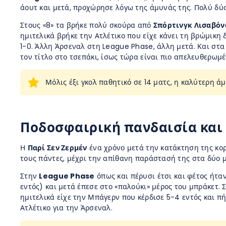
άουτ και μετά, προχώρησε λόγω της άμυνάς της. Πολύ δύσ
Στους «8» τα βρήκε πολύ σκούρα από
Σπόρτινγκ Λισαβόν
ημιτελικά βρήκε την Ατλέτικο που είχε κάνει τη βρώμικη
1-0. Άλλη Άρσεναλ στη League Phase, άλλη μετά. Και στα
τον τίτλο στο τσεπάκι, ίσως τώρα είναι πιο απελευθερωμέ
Μόλις έξι γκολ παθητικό σε 14 ματς, η καλύτερη ά
Ποδοσφαιρική πανδαισία και
Η
Παρί Σεν Ζερμέν
ένα χρόνο μετά την κατάκτηση της κορ
τους πάντες, μέχρι την απίθανη παράστασή της στα δύο μ
Στην
League Phase
όπως και πέρυσι έτσι και φέτος ήταν
εντός) και μετά έπεσε στο «παλούκι» μέρος του μπράκετ. Σ
ημιτελικά είχε την Μπάγερν που κέρδισε 5-4 εντός και πήρ
Ατλέτικο για την Άρσεναλ.