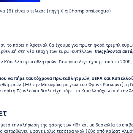
υνα (6) είναι ο τελικός (πηγή Χ @ChampionsLeague)
ι αν το πάρει η Άρσεναλ θα έχουμε για πρώτη φορά τρεμπλ ευρ
 παρθενική στη νέα εποχή των ευρω-κυπέλλων.
Πως γίνονται αυτά
ταν Κύπελλο πρωταθλητριών. Γιουρόπα Λιγκ έχουμε από το 2009,
.
 που να πήρε ταυτόχρονα Πρωταθλητριών, UEFA και Κυπελλού
θλητριών (1-0 την Μπενφίκα με γκολ του Φρανκ Ράικαρντ), η Γι
ακαρίτη Τζανλούκα Βιάλι είχε πάρει το Κυπελλούχων από την Ά
ετ
μετά την κλήρωση της φάσης των «16» και με δυσκολία το επιβε
ο κατορθώνει. Έφαγε μόλις τέσσερα γκολ (δύο από Καϊράτ Αλμάτι