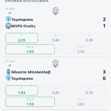
ΠΡΌΣΦΑΤΑ ΑΠΟΤΕΛΈΣΜΑΤΑ
18 Ιουλ
FΤ
2
Ταμπορσκο
1
WSPG Ουελς
1
X
2
2.25
3.40
3.00
O2.5
U2.5
1.63
2.25
11 Ιουλ
FΤ
3
Μλαντα Μπολεσλαβ
0
Ταμπορσκο
1
X
2
1.83
4.20
5.25
O2.5
U2.5
1.53
2.62