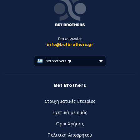
Επικοινωνία:
info@betbrothers.gr
betbrothers.gr
Bet Brothers
Στοιχηματικές Εταιρίες
Σχετικά με εμάς
Όροι Χρήσης
Πολιτική Απορρήτου