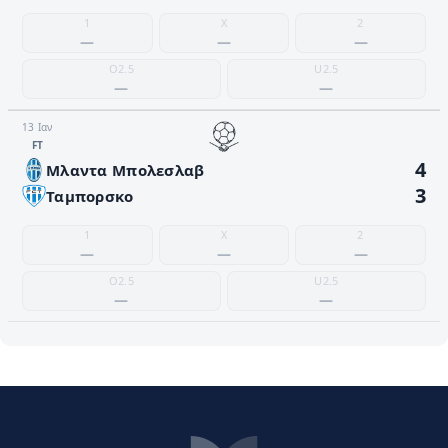
1
X
2
—
—
—
O2.5
U2.5
—
—
13 Ιαν
FΤ
4
Μλαντα Μπολεσλαβ
3
Ταμπορσκο
1
X
2
—
—
—
O2.5
U2.5
—
—