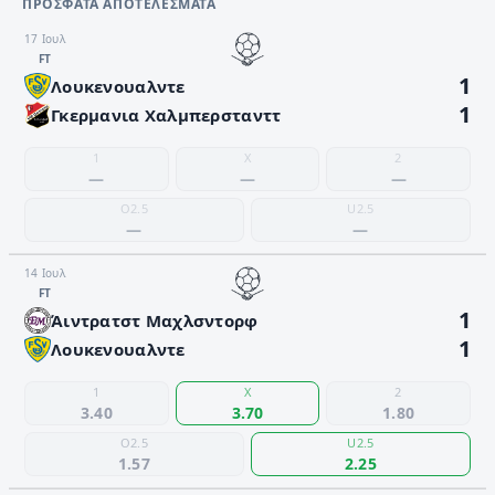
ΠΡΌΣΦΑΤΑ ΑΠΟΤΕΛΈΣΜΑΤΑ
17 Ιουλ
FΤ
1
Λουκενουαλντε
1
Γκερμανια Χαλμπερστανττ
1
X
2
—
—
—
O2.5
U2.5
—
—
14 Ιουλ
FΤ
1
Άιντρατστ Μαχλσντορφ
1
Λουκενουαλντε
1
X
2
3.40
3.70
1.80
O2.5
U2.5
1.57
2.25