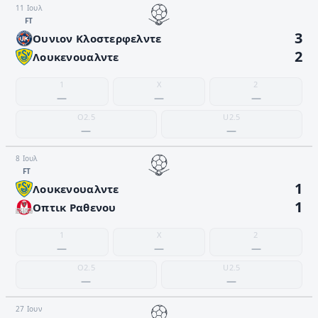
11 Ιουλ
FΤ
3
Ουνιον Κλοστερφελντε
2
Λουκενουαλντε
1
X
2
—
—
—
O2.5
U2.5
—
—
8 Ιουλ
FΤ
1
Λουκενουαλντε
1
Οπτικ Ραθενου
1
X
2
—
—
—
O2.5
U2.5
—
—
27 Ιουν