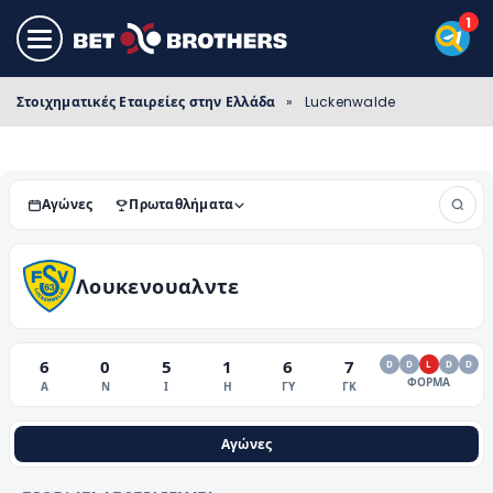
Στοιχηματικές Εταιρείες στην Ελλάδα
»
Luckenwalde
Αγώνες
Πρωταθλήματα
Λουκενουαλντε
6
0
5
1
6
7
D
D
L
D
D
ΦΟΡΜΑ
Α
Ν
Ι
Η
ΓΥ
ΓΚ
Αγώνες