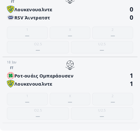
FΤ
0
Λουκενουαλντε
0
RSV Άιντρατστ
1
X
2
—
—
—
O2.5
U2.5
—
—
18 Ιαν
FΤ
1
Ροτ-ουάις Ομπεράουσεν
1
Λουκενουαλντε
1
X
2
—
—
—
O2.5
U2.5
—
—