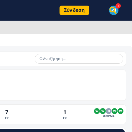
Σύνδεση
7
1
W
W
D
W
W
ΦΟΡΜΑ
ΓΥ
ΓΚ