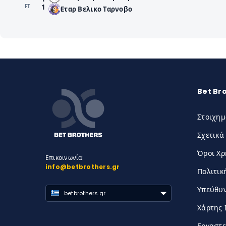
FΤ
1
Εταρ Βελικο Ταρνοβο
Bet Br
Στοιχημ
Σχετικά
Όροι Χ
Επικοινωνία:
info@betbrothers.gr
Πολιτικ
Υπεύθυν
betbrothers.gr
Χάρτης 