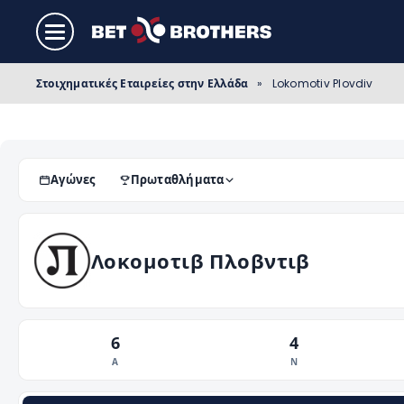
Στοιχηματικές Εταιρείες στην Ελλάδα
»
Lokomotiv Plovdiv
Αγώνες
Πρωταθλήματα
Λοκομοτιβ Πλοβντιβ
6
4
Α
Ν