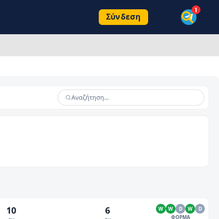
Σύνδεση
10
6
W
W
D
W
D
ΦΟΡΜΑ