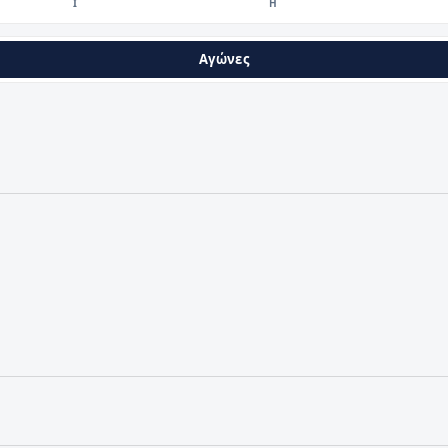
Ι
Η
Αγώνες