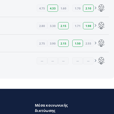
4.75
4.33
1.60
1.70
2.10
2.80
3.30
2.15
1.71
1.98
2.75
3.90
2.15
1.50
2.55
—
—
—
—
—
Μέσα κοινωνικής
δικτύωσης