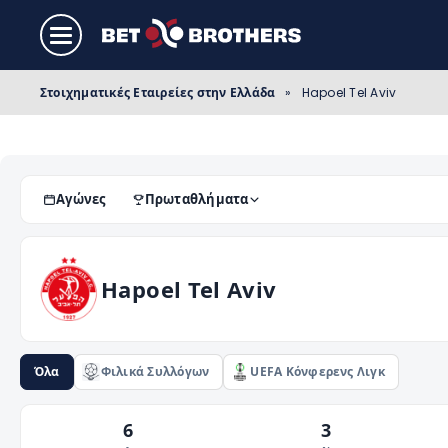
Στοιχηματικές Εταιρείες στην Ελλάδα
»
Hapoel Tel Aviv
Αγώνες
Πρωταθλήματα
Hapoel Tel Aviv
Όλα
Φιλικά Συλλόγων
UEFA Κόνφερενς Λιγκ
6
3