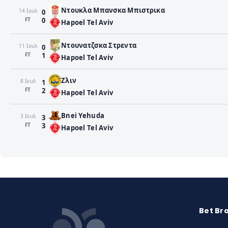
Ντουκλα Μπανσκα Μπιστρικα
14 Ιουλ
0
FΤ
0
Hapoel Tel Aviv
Ντουνατζσκα Στρεντα
11 Ιουλ
0
FΤ
1
Hapoel Tel Aviv
Ζλιν
8 Ιουλ
1
FΤ
2
Hapoel Tel Aviv
Bnei Yehuda
3 Ιουλ
3
FΤ
3
Hapoel Tel Aviv
Bet Br