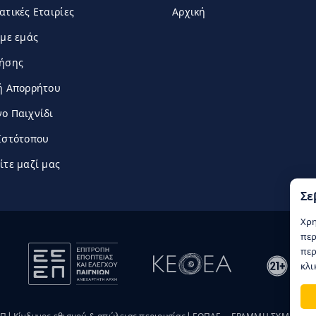
ατικές Εταιρίες
Αρχική
 με εμάς
ρήσης
ή Απορρήτου
ο Παιχνίδι
Ιστότοπου
ίτε μαζί μας
Σε
Χρη
περ
περ
κλι