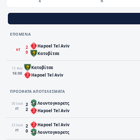
Α
Ν
ΕΠΌΜΕΝΑ
Hapoel Tel Aviv
2
HT
0
Κατοβίτσε
Κατοβίτσε
12 Αυγ
16:00
Hapoel Tel Aviv
ΠΡΌΣΦΑΤΑ ΑΠΟΤΕΛΈΣΜΑΤΑ
Λουντογκορετς
30 Ιουλ
2
FΤ
2
Hapoel Tel Aviv
Hapoel Tel Aviv
23 Ιουλ
2
FΤ
0
Λουντογκορετς