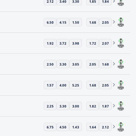
2.12
3.40
3.30
1.85
1.84
6.50
4.15
1.50
1.68
2.05
1.92
3.72
3.98
1.72
2.07
2.50
3.30
3.05
2.05
1.68
1.57
4.00
5.25
1.68
2.05
2.25
3.30
3.00
1.82
1.87
6.75
4.50
1.43
1.64
2.12