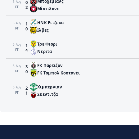
Μποχεμιανς
6 Αυγ
0
FΤ
2
Μίντιλαντ
HNK Ριτζεκα
6 Αυγ
1
FΤ
0
Ιλβες
Τρε Φιορι
6 Αυγ
1
FΤ
4
Ντριτα
FK Παρτιζαν
6 Αυγ
3
FΤ
0
FK Τομπολ Κοστανέι
Χιμπέρνιαν
6 Αυγ
2
FΤ
1
Σκεντιτζα