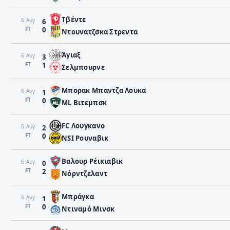
Τβέντε
6 Αυγ
6
FΤ
0
Ντουνατζσκα Στρεντα
Άγιαξ
6 Αυγ
3
FΤ
1
Σελμπουρνε
Μπορακ Μπαντζα Λουκα
6 Αυγ
1
FΤ
0
ML Βιτεμπσκ
FC Λουγκανο
6 Αυγ
2
FΤ
0
NSI Ρουναβικ
Βαλουρ Ρέικιαβικ
6 Αυγ
0
FΤ
2
Νόρντζελαντ
Μπράγκα
6 Αυγ
1
FΤ
0
Ντιναμό Μινσκ