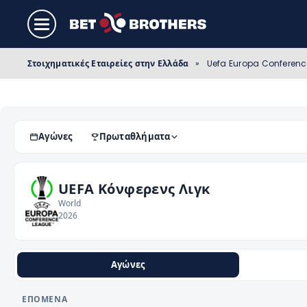
Στοιχηματικές Εταιρείες στην Ελλάδα
»
Uefa Europa Conferen
Αγώνες
Πρωταθλήματα
UEFA Κόνφερενς Λιγκ
World
2026
Αγώνες
ΕΠΌΜΕΝΑ