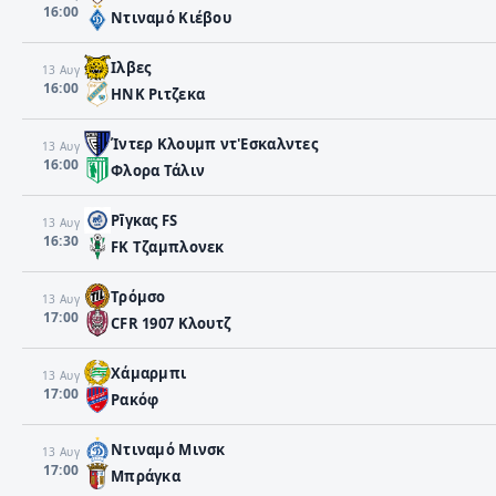
16:00
Ντιναμό Κιέβου
Ιλβες
13 Αυγ
16:00
HNK Ριτζεκα
Ίντερ Κλουμπ ντ'Εσκαλντες
13 Αυγ
16:00
Φλορα Τάλιν
Ρīγκας FS
13 Αυγ
16:30
FK Τζαμπλονεκ
Τρόμσο
13 Αυγ
17:00
CFR 1907 Κλουτζ
Χάμαρμπι
13 Αυγ
17:00
Ρακόφ
Ντιναμό Μινσκ
13 Αυγ
17:00
Μπράγκα