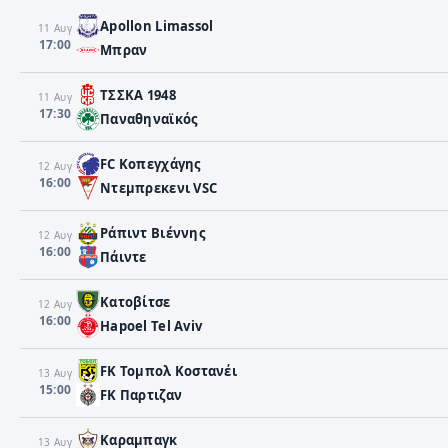
Apollon Limassol
11 Αυγ
17:00
Μπραν
ΤΣΣΚΑ 1948
11 Αυγ
17:30
Παναθηναϊκός
FC Κοπεγχάγης
12 Αυγ
16:00
Ντεμπρεκενι VSC
Ράπιντ Βιέννης
12 Αυγ
16:00
Πάιντε
Κατοβίτσε
12 Αυγ
16:00
Hapoel Tel Aviv
FK Τομπολ Κοστανέι
13 Αυγ
15:00
FK Παρτιζαν
Καραμπαγκ
13 Αυγ