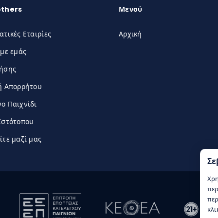
others
Μενού
ατικές Εταιρίες
Αρχική
 με εμάς
ρήσης
ή Απορρήτου
ο Παιχνίδι
Ιστότοπου
ίτε μαζί μας
Σε
Χρη
περ
περ
κλι