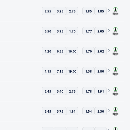
2.55
3.25
2.75
1.85
1.85
5.50
3.95
1.70
1.77
2.05
1.20
6.35
16.00
1.70
2.02
1.15
7.15
19.00
1.38
2.80
2.45
3.40
2.75
1.78
1.91
3.45
3.75
1.91
1.54
2.30