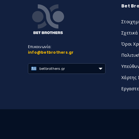
Bet Br
Στοιχημ
Σχετικά
Όροι Χ
Επικοινωνία:
info@betbrothers.gr
Πολιτικ
Υπεύθυν
betbrothers.gr
Χάρτης 
Εργαστε