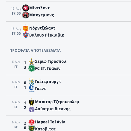
Μίντιλαντ
13 Αυγ
17:00
Μποχεμιανς
Νόρντζελαντ
13 Αυγ
17:00
Βαλουρ Ρέικιαβικ
ΠΡΌΣΦΑΤΑ ΑΠΟΤΕΛΈΣΜΑΤΑ
Σεριφ Τιρασπολ
6 Αυγ
1
FΤ
3
FC ST. Γκαλεν
Γκέτεμποργκ
6 Αυγ
0
FΤ
1
Γκεντ
Μπάιταρ Τζερουσαλεμ
6 Αυγ
1
FΤ
2
Αούστρια Βιέννης
Hapoel Tel Aviv
6 Αυγ
2
FΤ
0
Κατοβίτσε