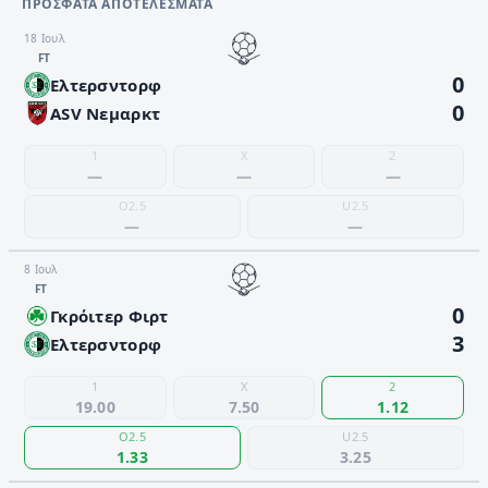
ΠΡΌΣΦΑΤΑ ΑΠΟΤΕΛΈΣΜΑΤΑ
18 Ιουλ
FΤ
0
Ελτερσντορφ
0
ASV Νεμαρκτ
1
X
2
—
—
—
O2.5
U2.5
—
—
8 Ιουλ
FΤ
0
Γκρόιτερ Φιρτ
3
Ελτερσντορφ
1
X
2
19.00
7.50
1.12
O2.5
U2.5
1.33
3.25