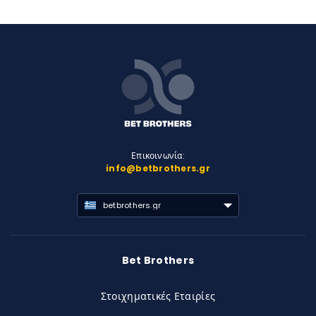
Επικοινωνία:
info@betbrothers.gr
betbrothers.gr
Bet Brothers
Στοιχηματικές Εταιρίες