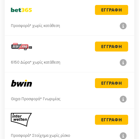
ΕΓΓΡΑΦΗ
Προσφορά* χωρίς κατάθεση
ΕΓΓΡΑΦΗ
6150 Δώρα* χωρίς κατάθεση
ΕΓΓΡΑΦΗ
Giga Προσφορά* Γνωριμίας
ΕΓΓΡΑΦΗ
Προσφορά* Στοίχημα χωρίς ρίσκο