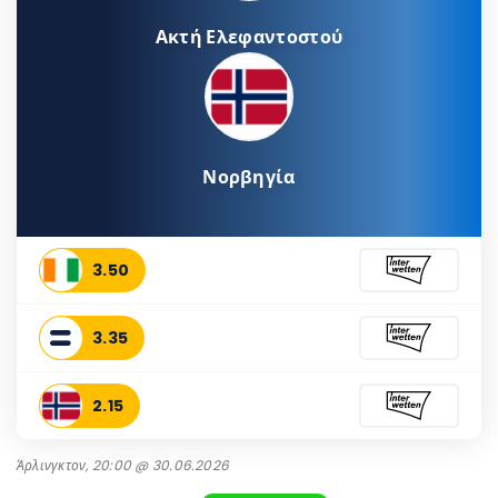
Ακτή Ελεφαντοστού
Νορβηγία
3.50
3.35
2.15
Άρλινγκτον, 20:00 @ 30.06.2026