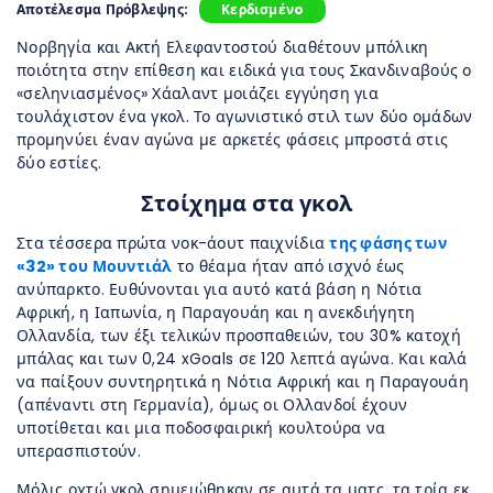
Αποτέλεσμα Πρόβλεψης:
Κερδισμένo
Νορβηγία και Ακτή Ελεφαντοστού διαθέτουν μπόλικη
ποιότητα στην επίθεση και ειδικά για τους Σκανδιναβούς ο
«σεληνιασμένος» Χάαλαντ μοιάζει εγγύηση για
τουλάχιστον ένα γκολ. Το αγωνιστικό στιλ των δύο ομάδων
προμηνύει έναν αγώνα με αρκετές φάσεις μπροστά στις
δύο εστίες.
Στοίχημα στα γκολ
Στα τέσσερα πρώτα νοκ-άουτ παιχνίδια
της φάσης των
«32» του Μουντιάλ
το θέαμα ήταν από ισχνό έως
ανύπαρκτο. Ευθύνονται για αυτό κατά βάση η Νότια
Αφρική, η Ιαπωνία, η Παραγουάη και η ανεκδιήγητη
Ολλανδία, των έξι τελικών προσπαθειών, του 30% κατοχή
μπάλας και των 0,24 xGoals σε 120 λεπτά αγώνα. Και καλά
να παίξουν συντηρητικά η Νότια Αφρική και η Παραγουάη
(απέναντι στη Γερμανία), όμως οι Ολλανδοί έχουν
υποτίθεται και μια ποδοσφαιρική κουλτούρα να
υπερασπιστούν.
Μόλις οχτώ γκολ σημειώθηκαν σε αυτά τα ματς, τα τρία εκ