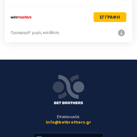
ΕΓΓΡΑΦΗ
Προσφορά* χωρίς κατάθεση
Επικοινωνία:
info@betbrothers.gr