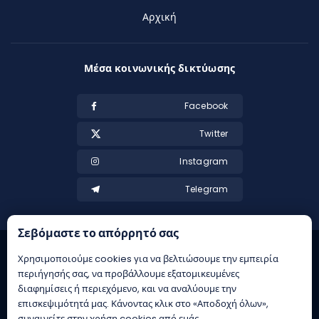
Αρχική
Μέσα κοινωνικής δικτύωσης
Facebook
Twitter
Instagram
Telegram
Σεβόμαστε το απόρρητό σας
Χρησιμοποιούμε cookies για να βελτιώσουμε την εμπειρία
περιήγησής σας, να προβάλλουμε εξατομικευμένες
διαφημίσεις ή περιεχόμενο, και να αναλύουμε την
επισκεψιμότητά μας. Κάνοντας κλικ στο «Αποδοχή όλων»,
συναινείτε στην χρήση cookies από εμάς.