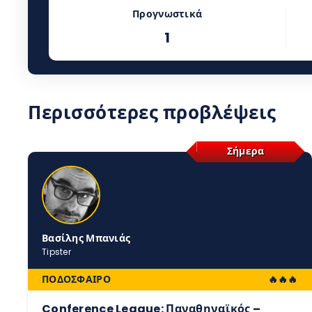
Προγνωστικά
1
Περισσότερες προβλέψεις
Σήμερα
Βασίλης Μπανιάς
Tipster
ΠΟΔΌΣΦΑΙΡΟ
🔥🔥🔥
Conference League: Παναθηναϊκός –