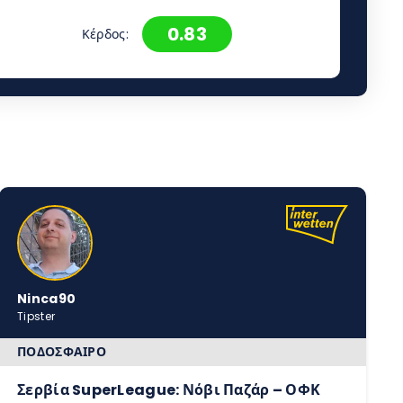
0.83
Κέρδος:
Ninca90
Tipster
ΠΟΔΌΣΦΑΙΡΟ
Σερβία SuperLeague: Νόβι Παζάρ – ΟΦΚ