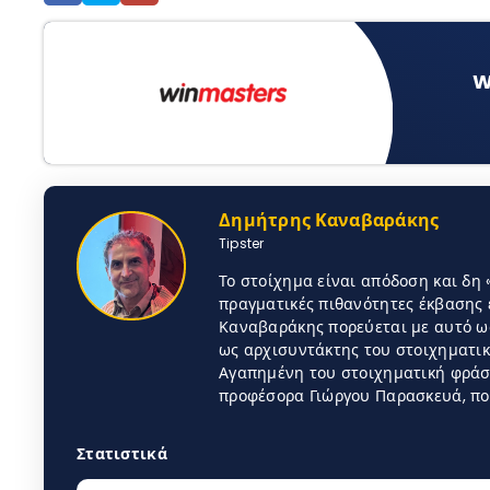
W
Δημήτρης Καναβαράκης
Tipster
Το στοίχημα είναι απόδοση και δη 
πραγματικές πιθανότητες έκβασης ε
Καναβαράκης πορεύεται με αυτό ως
ως αρχισυντάκτης του στοιχηματικ
Αγαπημένη του στοιχηματική φράση
προφέσορα Γιώργου Παρασκευά, πο
Στατιστικά