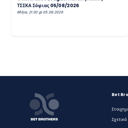
ΤΣΣΚΑ Σόφιας 05/08/2026
Αθήνα, 21:30 @ 05.08.2026
Bet Br
Στοιχημ
Σχετικά