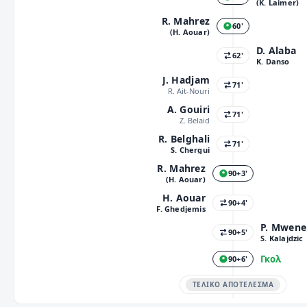
(K. Laimer)
R. Mahrez
60'
(H. Aouar)
D. Alaba
62'
K. Danso
J. Hadjam
71'
R. Ait-Nouri
A. Gouiri
71'
Z. Belaid
R. Belghali
71'
S. Chergui
R. Mahrez
90+3'
(H. Aouar)
H. Aouar
90+4'
F. Ghedjemis
P. Mwene
90+5'
S. Kalajdzic
Γκολ
90+6'
ΤΕΛΙΚΌ ΑΠΟΤΈΛΕΣΜΑ