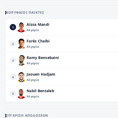
ΚΟΡΥΦΑΊΟΙ ΠΑΊΚΤΕΣ
Aïssa Mandi
1
Αλγερία
Farès Chaïbi
2
Αλγερία
Ramy Bensebaini
3
Αλγερία
Jaouen Hadjam
4
Αλγερία
Nabil Bentaleb
5
Αλγερία
ΣΎΓΚΡΙΣΗ ΑΠΟΔΌΣΕΩΝ