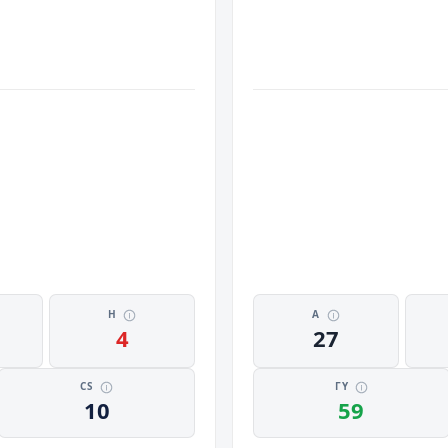
Η
Α
4
27
CS
ΓΥ
10
59