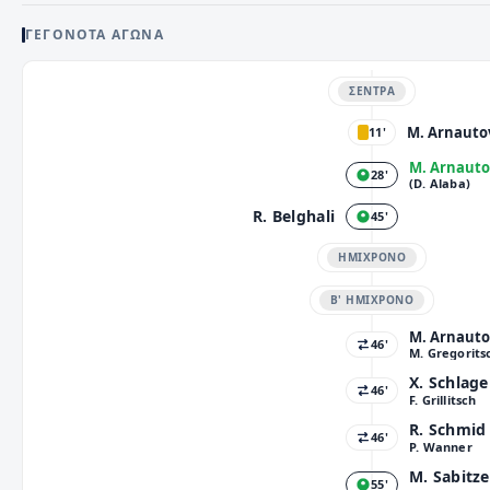
ΓΕΓΟΝΌΤΑ ΑΓΏΝΑ
ΣΈΝΤΡΑ
M. Arnauto
11'
M. Arnauto
28'
(D. Alaba)
R. Belghali
45'
ΗΜΊΧΡΟΝΟ
Β' ΗΜΊΧΡΟΝΟ
M. Arnauto
46'
M. Gregorits
X. Schlage
46'
F. Grillitsch
R. Schmid
46'
P. Wanner
M. Sabitze
55'