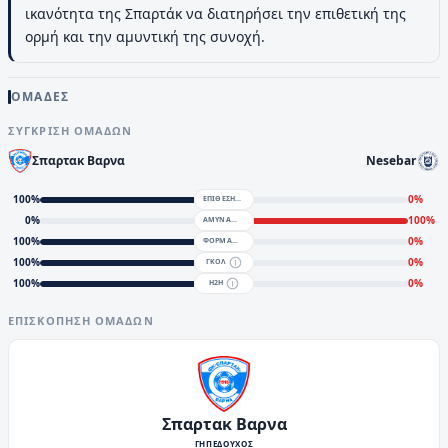
ικανότητα της Σπαρτάκ να διατηρήσει την επιθετική της
ορμή και την αμυντική της συνοχή.
ΟΜΑΔΕΣ
ΣΎΓΚΡΙΣΗ ΟΜΆΔΩΝ
Σπαρτακ Βαρνα
Nesebar
100
%
0
%
ΕΠΙΘΕΣΗ
0
%
100
%
ΑΜΥΝΑ
100
%
0
%
ΦΟΡΜΑ
100
%
0
%
ΓΚΟΛ
100
%
0
%
H2H
ΕΠΙΣΚΌΠΗΣΗ ΟΜΆΔΩΝ
Σπαρτακ Βαρνα
ΓΗΠΕΔΟΥΧΟΣ