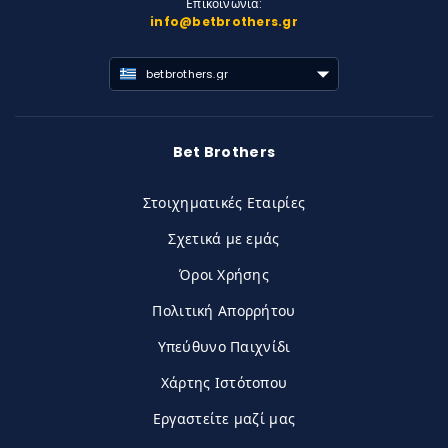
Επικοινωνία:
info@betbrothers.gr
betbrothers.gr
Bet Brothers
Στοιχηματικές Εταιρίες
Σχετικά με εμάς
Όροι Χρήσης
Πολιτική Απορρήτου
Υπεύθυνο Παιχνίδι
Χάρτης Ιστότοπου
Εργαστείτε μαζί μας