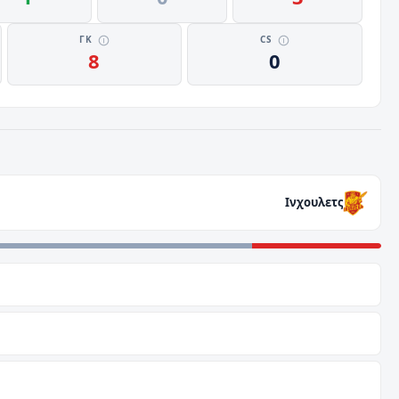
ΓΚ
CS
8
0
Ινχουλετς