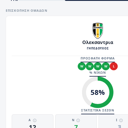
ΕΠΙΣΚΌΠΗΣΗ ΟΜΆΔΩΝ
Ολεκσαντρια
ΓΗΠΕΔΟΥΧΟΣ
ΠΡΟΣΦΑΤΗ ΦΟΡΜΑ
W
W
W
W
L
% ΝΙΚΩΝ
58
%
ΣΤΑΤΙΣΤΙΚΑ ΣΕΖΟΝ
Α
Ν
Ι
12
7
3