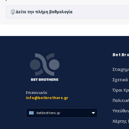
Δείτε την πλήρη βαθμολογία
Bet Br
Στοιχημ
Σχετικά
Όροι Χ
Επικοινωνία:
info@betbrothers.gr
Πολιτικ
Υπεύθυν
betbrothers.gr
Χάρτης 