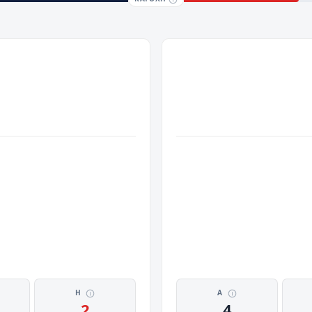
Η
Α
2
4