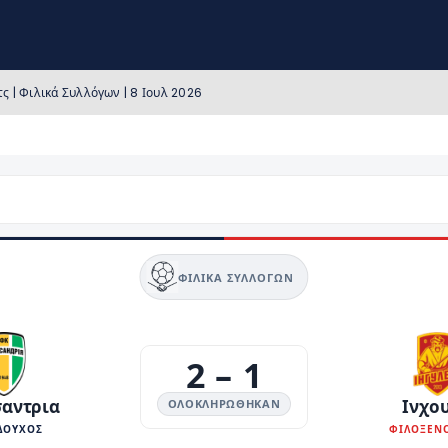
ς | Φιλικά Συλλόγων | 8 Ιουλ 2026
ΦΙΛΙΚΆ ΣΥΛΛΌΓΩΝ
2
–
1
αντρια
Ινχο
ΟΛΟΚΛΗΡΏΘΗΚΑΝ
ΔΟΥΧΟΣ
ΦΙΛΟΞΕΝ