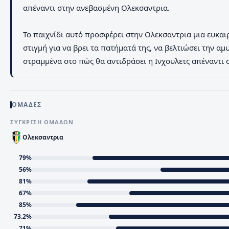
απέναντι στην ανεβασμένη Ολεκσαντρια.
Το παιχνίδι αυτό προσφέρει στην Ολεκσαντρια μια ευκαιρία
στιγμή για να βρει τα πατήματά της, να βελτιώσει την αμ
στραμμένα στο πώς θα αντιδράσει η Ινχουλετς απέναντι 
ΟΜΑΔΕΣ
ΣΎΓΚΡΙΣΗ ΟΜΆΔΩΝ
Ολεκσαντρια
79
%
56
%
81
%
67
%
85
%
73.2
%
71
%