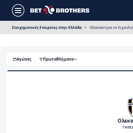
Στοιχηματικές Εταιρείες στην Ελλάδα
»
Ολεκσαντρια vs Ινχουλετ
Αγώνες
Πρωταθλήματα
Ολεκσ
ΓΗΠΕ