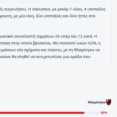
 συγκινήσεις. Η Λάουσανε, με ρεκόρ 7 νίκες, 4 ισοπαλίες
εικτη, με μία νίκη, δύο ισοπαλίες και δύο ήττες στα
υπωσιακό συντελεστή τερμάτων 26 υπέρ και 12 κατά. Η
άσταση στην οποία βρίσκεται. Με ποσοστό νικών 62%, η
οκιμάσουν νέα σχήματα και παίκτες, με τη Φλαμένγκο να
υσανε θα κληθεί να αντιμετωπίσει μια ομάδα που
Φλαμένγκο
89
%