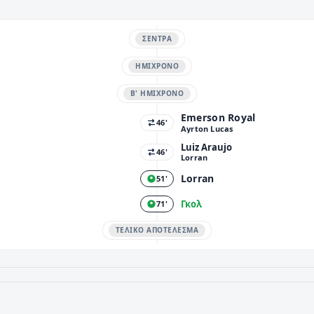
ΣΈΝΤΡΑ
ΗΜΊΧΡΟΝΟ
Β' ΗΜΊΧΡΟΝΟ
Emerson Royal
46'
Ayrton Lucas
Luiz Araujo
46'
Lorran
Lorran
51'
Γκολ
71'
ΤΕΛΙΚΌ ΑΠΟΤΈΛΕΣΜΑ