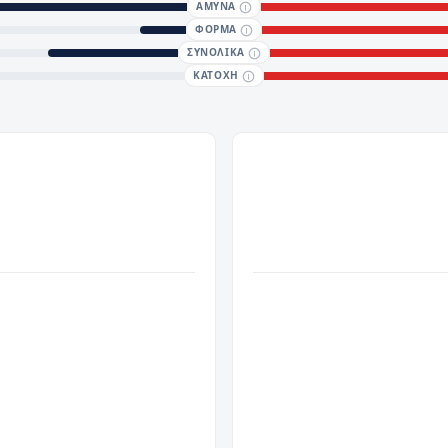
ΑΜΥΝΑ
ΦΟΡΜΑ
ΣΥΝΟΛΙΚΑ
KATOXH