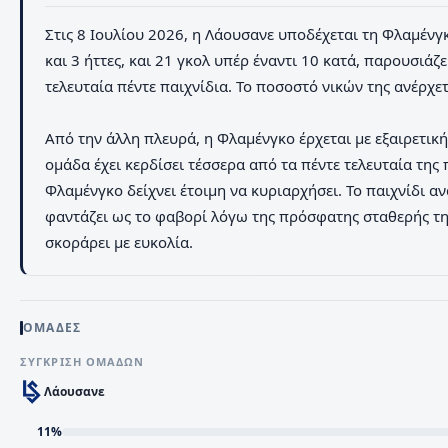
Στις 8 Ιουλίου 2026, η Λάουσανε υποδέχεται τη Φλαμένγκ
και 3 ήττες, και 21 γκολ υπέρ έναντι 10 κατά, παρουσιάζε
τελευταία πέντε παιχνίδια. Το ποσοστό νικών της ανέρχε
Από την άλλη πλευρά, η Φλαμένγκο έρχεται με εξαιρετική 
ομάδα έχει κερδίσει τέσσερα από τα πέντε τελευταία της
Φλαμένγκο δείχνει έτοιμη να κυριαρχήσει. Το παιχνίδι α
φαντάζει ως το φαβορί λόγω της πρόσφατης σταθερής της
σκοράρει με ευκολία.
ΟΜΑΔΕΣ
ΣΎΓΚΡΙΣΗ ΟΜΆΔΩΝ
Λάουσανε
11
%