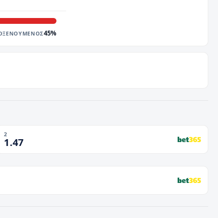
45
%
ΟΞΕΝΟΥΜΕΝΟΣ
2
1.47