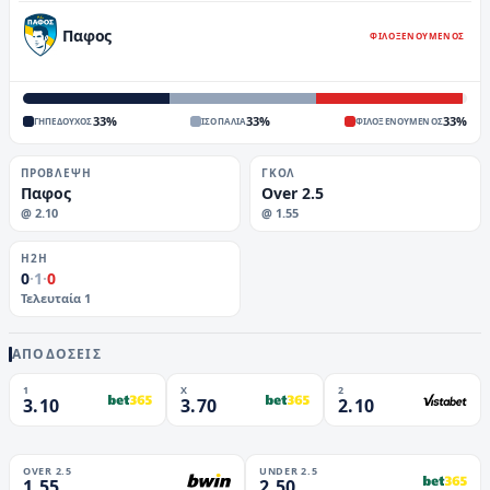
Παφος
ΦΙΛΟΞΕΝΟΥΜΕΝΟΣ
33
%
33
%
33
%
ΓΗΠΕΔΟΥΧΟΣ
ΙΣΟΠΑΛΙΑ
ΦΙΛΟΞΕΝΟΥΜΕΝΟΣ
ΠΡΌΒΛΕΨΗ
ΓΚΟΛ
Παφος
Over 2.5
@
2.10
@
1.55
H2H
0
·
1
·
0
Τελευταία
1
ΑΠΟΔΟΣΕΙΣ
1
X
2
3.10
3.70
2.10
OVER 2.5
UNDER 2.5
1.55
2.50