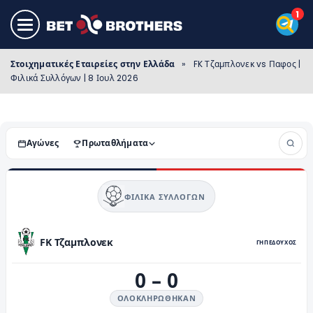
Στοιχηματικές Εταιρείες στην Ελλάδα
»
FK Τζαμπλονεκ vs Παφος |
Φιλικά Συλλόγων | 8 Ιουλ 2026
Αγώνες
Πρωταθλήματα
ΦΙΛΙΚΆ ΣΥΛΛΌΓΩΝ
FK Τζαμπλονεκ
ΓΗΠΕΔΟΥΧΟΣ
0
–
0
ΟΛΟΚΛΗΡΏΘΗΚΑΝ