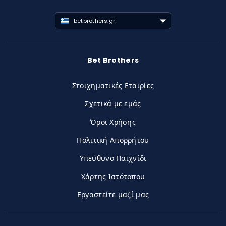
betbrothers.gr
Bet Brothers
Στοιχηματικές Εταιρίες
Σχετικά με εμάς
Όροι Χρήσης
Πολιτική Απορρήτου
Υπεύθυνο Παιχνίδι
Χάρτης Ιστότοπου
Εργαστείτε μαζί μας