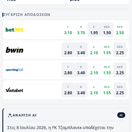
ΣΎΓΚΡΙΣΗ ΑΠΟΔΌΣΕΩΝ
1
X
2
O2.5
U2.5
3.10
3.70
1.95
1.50
2.50
1
X
2
O2.5
U2.5
2.80
3.40
2.10
1.55
2.25
1
X
2
O2.5
U2.5
2.80
3.40
2.10
1.55
2.25
1
X
2
O2.5
U2.5
2.80
3.40
2.10
1.55
2.25
ΑΝΆΛΥΣΗ AI
AI
Στις 8 Ιουλίου 2026, η FK Τζαμπλονεκ υποδέχεται την