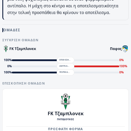
αντίπαλο. Η μάχη στο κέντρο και η αποτελεσματικότητα
στην τελική προσπάθεια θα κρίνουν το αποτέλεσμα.
ΟΜΑΔΕΣ
ΣΎΓΚΡΙΣΗ ΟΜΆΔΩΝ
FK Τζαμπλονεκ
Παφος
100
%
0
%
ΕΠΙΘΕΣΗ
0
%
100
%
ΑΜΥΝΑ
100
%
0
%
ΦΟΡΜΑ
ΕΠΙΣΚΌΠΗΣΗ ΟΜΆΔΩΝ
FK Τζαμπλονεκ
ΓΗΠΕΔΟΥΧΟΣ
ΠΡΟΣΦΑΤΗ ΦΟΡΜΑ