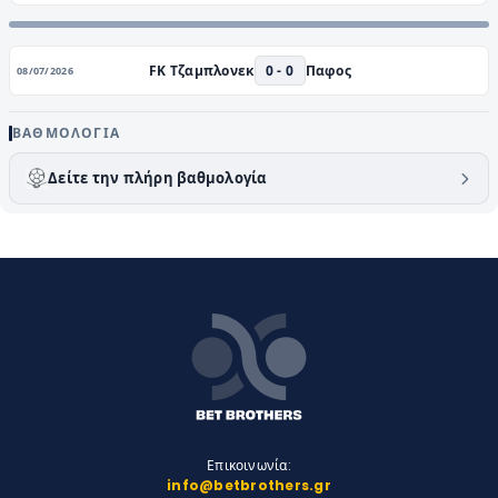
FK Τζαμπλονεκ
0 - 0
Παφος
08/07/2026
ΒΑΘΜΟΛΟΓΊΑ
Δείτε την πλήρη βαθμολογία
Επικοινωνία:
info@betbrothers.gr