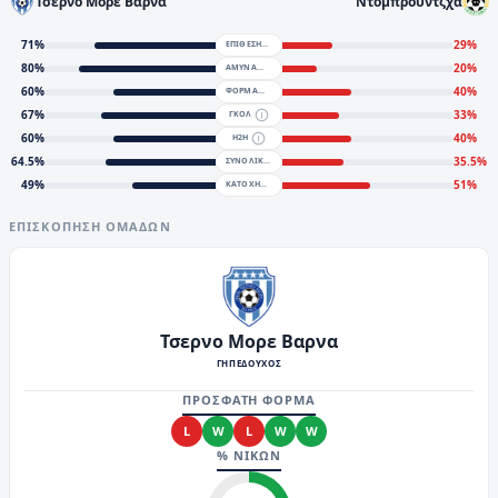
Τσερνο Μορε Βαρνα
Ντομπρουντζχα
71
%
29
%
ΕΠΙΘΕΣΗ
80
%
20
%
ΑΜΥΝΑ
60
%
40
%
ΦΟΡΜΑ
67
%
33
%
ΓΚΟΛ
60
%
40
%
H2H
64.5
%
35.5
%
ΣΥΝΟΛΙΚΑ
49
%
51
%
KATOXH
ΕΠΙΣΚΌΠΗΣΗ ΟΜΆΔΩΝ
Τσερνο Μορε Βαρνα
ΓΗΠΕΔΟΥΧΟΣ
ΠΡΟΣΦΑΤΗ ΦΟΡΜΑ
L
W
L
W
W
% ΝΙΚΩΝ