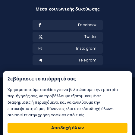
Μέσα κοινωνικής δικτύωσης
Facebook
Twitter
Instagram
Telegram
Σεβόμαστε το απόρρητό σας
Χρησιμοποιούμε cookies για να βελτιώσουμε την εμπειρία
περιήγησής σας, να προβάλλουμε εξατομικευμένες
διαφημίσεις ή περιεχόμενο, και να αναλύουμε την
επισκεψιμότητά μας. Κάνοντας κλικ στο «Αποδοχή όλων»,
συναινείτε στην χρήση cookies από εμάς.
21+ | Αρμόδιος Ρυθμιστής ΕΕΕΠ | Κίνδυνος εθισμού & απώλειας
περιουσίας | ΕΟΠΑΕ – ΓΡΑΜΜΗ ΣΥΜΒΟΥΛΕΥΤΙΚΗΣ: 1114 | Παιξε
Αποδοχή όλων
υπευθυνα