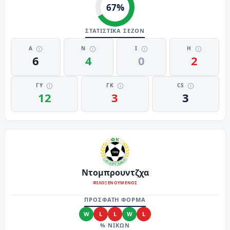
67
%
ΣΤΑΤΙΣΤΙΚΑ ΣΕΖΟΝ
Α
Ν
Ι
Η
6
4
0
2
ΓΥ
ΓΚ
CS
12
3
3
Ντομπρουντζχα
ΦΙΛΟΞΕΝΟΥΜΕΝΟΣ
ΠΡΟΣΦΑΤΗ ΦΟΡΜΑ
W
L
L
W
L
% ΝΙΚΩΝ