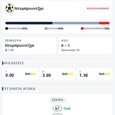
Ντομπρουντζχα
ΦΙΛΟΞΕΝΟΥΜΕΝΟΣ
45
%
45
%
10
%
ΓΗΠΕΔΟΥΧΟΣ
ΙΣΟΠΑΛΙΑ
ΦΙΛΟΞΕΝΟΥΜΕΝΟΣ
ΠΡΌΒΛΕΨΗ
H2H
Ντομπρουντζχα
6
·
1
·
3
@
1.36
Τελευταία
10
ΑΠΟΔΟΣΕΙΣ
1
X
2
9.00
3.60
1.36
ΓΕΓΟΝΌΤΑ ΑΓΏΝΑ
ΣΈΝΤΡΑ
Γκολ
2'