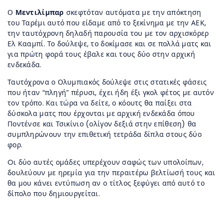
Ο
Μεντιλίμπαρ
σκεφτόταν αυτόματα με την απόκτηση
του Ταρέμι αυτό που είδαμε από το ξεκίνημα με την ΑΕΚ,
την ταυτόχρονη δηλαδή παρουσία του με τον αρχισκόρερ
Ελ Κααμπί. Το δούλεψε, το δοκίμασε και σε πολλά ματς και
για πρώτη φορά τους έβαλε και τους δύο στην αρχική
ενδεκάδα.
Ταυτόχρονα ο Ολυμπιακός δούλεψε στις στατικές φάσεις
που ήταν “πληγή” πέρυσι, έχει ήδη έξι γκολ φέτος με αυτόν
τον τρόπο. Και τώρα να δείτε, ο κόουτς θα παίξει στα
δύσκολα ματς που έρχονται με αρχική ενδεκάδα όπου
Ποντένσε και Τσικίνιο (ολίγον δεξιά στην επίθεση) θα
συμπληρώνουν την επιθετική τετράδα δίπλα στους δύο
φορ.
Oι δύο αυτές ομάδες υπερέχουν σαφώς των υπολοίπων,
δουλεύουν με ηρεμία για την περαιτέρω βελτίωσή τους και
θα μου κάνει εντύπωση αν ο τίτλος ξεφύγει από αυτό το
δίπολο που δημιουργείται.