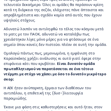
τελευταίο δεκαήμερο. Όλες οι ομάδες θα περάσουν κρίση
κατά τη διάρκεια της σεζόν, ελάχιστες πάνε άπταιστα και
απροβλημάτιστα και σχεδόν καμία από αυτές που έχουν
υψηλούς στόχους.
Αδυνατώ λοιπόν να αντιληφθώ το τέλος του κόσμου μετά
το ματς με τον ΠΑΟΚ, αδυνατώ να καταλάβω πως
χρειάστηκαν λίγες μόνο μέρες για να φτάσουμε σε ένα
σημείο όπου κανείς δεν πιστεύει πλέον σε αυτή την ομάδα.
Ομολογώ πάντως πως, μεμονωμένα, η εμφάνιση στο
Καραϊσκάκης χρήζει ανάλυσης κι αυτό γιατί έφερε στην
επιφάνεια κάτι που κρυβόταν.
Είναι δυνατόν ομάδα
πρωταθλητισμού να παρατάσσεται σε ένα τέτοιο
ντέρμπι με στόχο να χάσει με όσο το δυνατόν μικρότερο
σκορ;
H AEK ήταν ανύπαρκτη, έρμαιο των διαθέσεων του
αντιπάλου, η επιθετική της (δυσ-)λειτουργία
παροιμιώδης.
Έκανε μια φάση στις καθυστερήσεις και αυτό ήταν, στον