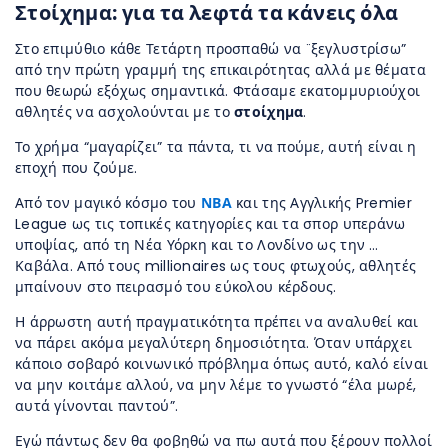
Στοίχημα: για τα λεφτά τα κάνεις όλα
Στο επιμύθιο κάθε Τετάρτη προσπαθώ να ¨ξεγλυστρίσω”
από την πρώτη γραμμή της επικαιρότητας αλλά με θέματα
που θεωρώ εξόχως σημαντικά. Φτάσαμε εκατομμυριούχοι
αθλητές να ασχολούνται με το
στοίχημα
.
Το χρήμα “μαγαρίζει” τα πάντα, τι να πούμε, αυτή είναι η
εποχή που ζούμε.
Από τον μαγικό κόσμο του
ΝΒΑ
και της Αγγλικής Premier
League ως τις τοπικές κατηγορίες και τα σπορ υπεράνω
υποψίας, από τη Νέα Υόρκη και το Λονδίνο ως την …
Καβάλα. Από τους millionaires ως τους φτωχούς, αθλητές
μπαίνουν στο πειρασμό του εύκολου κέρδους.
Η άρρωστη αυτή πραγματικότητα πρέπει να αναλυθεί και
να πάρει ακόμα μεγαλύτερη δημοσιότητα. Όταν υπάρχει
κάποιο σοβαρό κοινωνικό πρόβλημα όπως αυτό, καλό είναι
να μην κοιτάμε αλλού, να μην λέμε το γνωστό “έλα μωρέ,
αυτά γίνονται παντού”.
Εγώ πάντως δεν θα φοβηθώ να πω αυτά που ξέρουν πολλοί