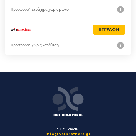
Προσφορά* Στοίχημα χωρίς ρίσκο
ΕΓΓΡΑΦΗ
Προσφορά* χωρίς κατάθεση
Επικοινωνία:
info@betbrothers.gr