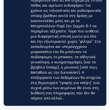
παρέμειναν εκεί ως και σήμερα με το ίδιο
πάθος και αμείωτο ενδιαφέρον. Για
χρόνια ως τηλεοπτικός και ραδιοφωνικός
σπίκερ βρέθηκε κοντά στη δράση με
εκαντοντάδες ματς και με το
Μπαρτσελόνα-Παρί Σεν Ζερμέν 6-1 να
παραμένει αξέχαστο. Τώρα πια υιοθετεί
μια διαφορετική οπτική γωνία για όλα
και την εξωτερικεύει χωρίς "φίλτρα". Στο
εκπαιδευμένο και υπερσύγχρονο
μικροσκόπιο του θα μπαίνουν το
ποδόσφαιρο, το μπασκετ, τα αθλητικά
γενικότερα, ο κινηματογράφος (και τα
βραβεία Όσκαρ), η μουσική (από τoυς
Metallica ως την Eurovision). Η
επεξεργασία των δεδομένων θα στοχεύει
στη δημιουργία "τροφής για σκέψη" ενώ
συχνά μέσω των κειμένων θα είναι στη
διάθεσή σας πληροφορίες που δεν θα
πάρετε από αλλού...