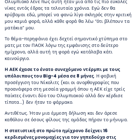
Ολυμπιακό λένε πως αυτή ήταν μια από τις πιο εύκολες
νίκες εντός έδρας τα τελευταία χρόνια. Εγώ δεν θα
κρύβομαι εδώ, μπορεί να φανώ λίγο σκληρός στην κριτική
μου καμιά φορά, αλλά κάθε φορά θα λέω “ότι βλέπουν τα
ματάκια” μου.
Το θέμα-περηφάνια έχει δεχτεί σημαντικό χτύπημα στο
ματς με τον ΠΑΟΚ λόγω της εμφάνισης στο δεύτερο
ημίχρονο, αλλά αυτή τη φορά εγώ κατάλαβα κάτι
καινούργιο.
Η ΑΕΚ έχασε το ένατο συνεχόμενο ντέρμπι με τους
υπόλοιπους του Big-4 μέσα σε 8 μήνες
. Η φοβική
προσέγγιση του Νίκολιτς (και οι ανορθογραφίες που
προανάφερα στη μεσαία γραμμή όπου η ΑΕΚ είχε τρείς
παίκτες έναντι δύο του Ολυμπιακού αλλά δεν κέρδισε
τίποτα…) δεν ήταν το φάρμακο.
Αντιθέτως. Ήταν μια έμμεση δήλωση και δεν άρεσε
καθόλου σε όσους φίλους της ομάδας πήραν το μήνυμα.
Η στατιστική στο πρώτο ημίχρονο δείχνει 16
κερδισμένες μονομαχίες για τον γηπεδούχο στις