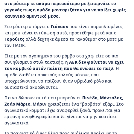
στο ρόστερ κι ακόμα περισσότερο με ξεπερνάει το
γεγονός πως η ομάδα μονταριζόταν για να παίξει χωρίς
κανονικό αμυντικό μέσο.
Στο ρόστερ υπάρχει ο
Γιόνσον
που είναι παροπλισμένος
και μου κάνει εντύπωση αυτό, προστέθηκε μετά και ο
Γκρούιτς
αλλά δέχτηκε άμεσα το “ανάθεμα” στο ματς με
τον ΠΑΟΚ.
Είτε με τον αγαπημένο του ρόμβο στα χαφ, είτε σε πιο
συνηθισμένο στυλ τακτικής, η
ΑΕΚ δεν φαίνεται να έχει
τον κομβικό αυτόν παίκτη που θα ενώσει το παζλ
. Η
ομάδα διαθέτει αρκετούς καλούς μέσους που
υποχρεώνονται να παίζουν έναν υβριδικό ρόλο και
ουσιαστικά ακυρώνονται.
Για να δώσουν αυτά που μπορούν οι
Πινέδα, Μάνταλος,
Ζοάο Μάριο, Μάριν
χρειάζεται ένα “βαρβάτο” εξάρι. Στο
αγωνιστικό κομμάτι έχω αναφερθεί ξανά, πρόκειται για
εμφανή ανορθογραφία και δε γίνεται να μην κοστίσει
αγωνιστικά.
Το πραγματικό όμως θέμα προς ανάλυση προέκυψε το