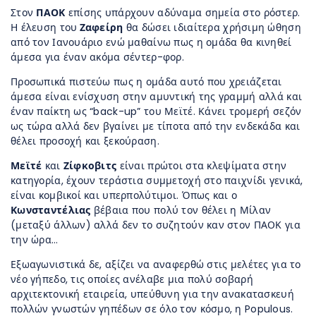
Στον
ΠΑΟΚ
επίσης υπάρχουν αδύναμα σημεία στο ρόστερ.
Η έλευση του
Ζαφείρη
θα δώσει ιδιαίτερα χρήσιμη ώθηση
από τον Ιανουάριο ενώ μαθαίνω πως η ομάδα θα κινηθεί
άμεσα για έναν ακόμα σέντερ-φορ.
Προσωπικά πιστεύω πως η ομάδα αυτό που χρειάζεται
άμεσα είναι ενίσχυση στην αμυντική της γραμμή αλλά και
έναν παίκτη ως “back-up” του Μεϊτέ. Κάνει τρομερή σεζόν
ως τώρα αλλά δεν βγαίνει με τίποτα από την ενδεκάδα και
θέλει προσοχή και ξεκούραση.
Μεϊτέ
και
Ζίφκοβιτς
είναι πρώτοι στα κλεψίματα στην
κατηγορία, έχουν τεράστια συμμετοχή στο παιχνίδι γενικά,
είναι κομβικοί και υπερπολύτιμοι. Όπως και ο
Κωνσταντέλιας
βέβαια που πολύ τον θέλει η Μίλαν
(μεταξύ άλλων) αλλά δεν το συζητούν καν στον ΠΑΟΚ για
την ώρα…
Εξωαγωνιστικά δε, αξίζει να αναφερθώ στις μελέτες για το
νέο γήπεδο, τις οποίες ανέλαβε μια πολύ σοβαρή
αρχιτεκτονική εταιρεία, υπεύθυνη για την ανακατασκευή
πολλών γνωστών γηπέδων σε όλο τον κόσμο, η Populous.