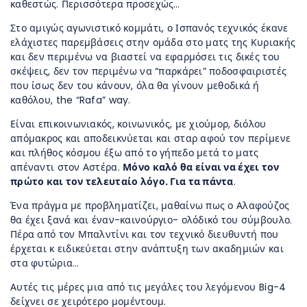
καθεστώς. Περισσότερα προσεχώς…
Στο αμιγώς αγωνιστικό κομμάτι, ο Ισπανός τεχνικός έκανε
ελάχιστες παρεμβάσεις στην ομάδα στο ματς της Κυριακής
και δεν περιμένω να βιαστεί να εφαρμόσει τις δικές του
σκέψεις, δεν τον περιμένω να “παρκάρει” ποδοσφαιριστές
που ίσως δεν του κάνουν, όλα θα γίνουν μεθοδικά ή
καθόλου, the “Rafa” way.
Είναι επικοινωνιακός, κοινωνικός, με χιούμορ, διόλου
απόμακρος και αποδεικνύεται και σταρ αφού τον περίμενε
και πλήθος κόσμου έξω από το γήπεδο μετά το ματς
απέναντι στον Αστέρα.
Μόνο καλό θα είναι να έχει τον
πρώτο και τον τελευταίο λόγο. Για τα πάντα
.
Ένα πράγμα με προβληματίζει, μαθαίνω πως ο Αλαφούζος
θα έχει ξανά και έναν-καινούργιο- ολόδικό του σύμβουλο.
Πέρα από τον Μπαλντίνι και τον τεχνικό διευθυντή που
έρχεται κ ειδικεύεται στην ανάπτυξη των ακαδημιών και
στα φυτώρια…
Αυτές τις μέρες μια από τις μεγάλες του λεγόμενου Big-4
δείχνει σε χειρότερο μομέντουμ.