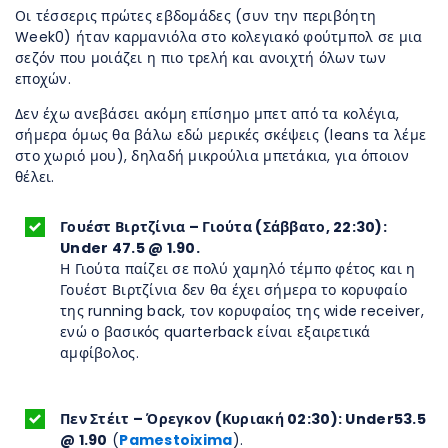
Οι τέσσερις πρώτες εβδομάδες (συν την περιβόητη
Week0) ήταν καρμανιόλα στο κολεγιακό φούτμπολ σε μια
σεζόν που μοιάζει η πιο τρελή και ανοιχτή όλων των
εποχών.
Δεν έχω ανεβάσει ακόμη επίσημο μπετ από τα κολέγια,
σήμερα όμως θα βάλω εδώ μερικές σκέψεις (leans τα λέμε
στο χωριό μου), δηλαδή μικρούλια μπετάκια, για όποιον
θέλει.
Γουέστ Βιρτζίνια – Γιούτα (Σάββατο, 22:30):
Under
47.5 @ 1.90.
Η Γιούτα παίζει σε πολύ χαμηλό τέμπο φέτος και η
Γουέστ Βιρτζίνια δεν θα έχει σήμερα το κορυφαίο
της running back, τον κορυφαίος της wide receiver,
ενώ ο βασικός quarterback είναι εξαιρετικά
αμφίβολος.
Πεν
Στέιτ –
Όρεγκον
(Κυριακή 02:30):
Under
5
3
.5
@ 1.
90
(
Pamestoixima
)
.