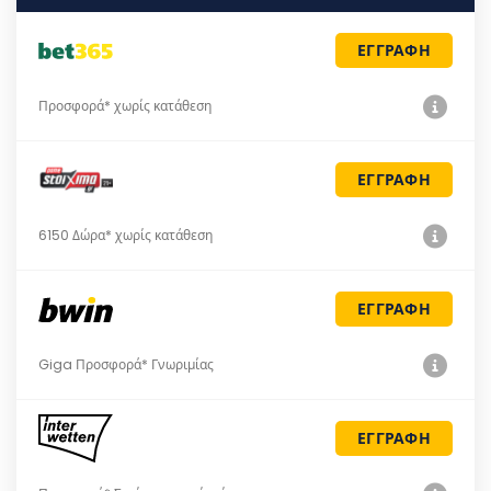
ΕΓΓΡΑΦΗ
Προσφορά* χωρίς κατάθεση
ΕΓΓΡΑΦΗ
6150 Δώρα* χωρίς κατάθεση
ΕΓΓΡΑΦΗ
Giga Προσφορά* Γνωριμίας
ΕΓΓΡΑΦΗ