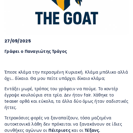
27/09/2025
Γράφει ο Παναγιώτης Τράγος
Έπεσε κλάμα την περασμένη Κυριακή. Κλάμα μπόλικο αλλά
όχι… δίκαιο. Θα μου πείτε υπάρχει δίκαιο κλάμα;
Εντάξει μωρέ, τρόπος του γράφειν να πούμε. Το κοντέρ
έγραψε κουλούρια στα τρία. Δεν ήταν fair. Χάθηκε το
teaser ορθά και εύκολα, τα άλλα δύο όμως ήταν σαδιστικές
ήττες.
Τετρακόσιες φορές να ξαναπαίξουν, τόσα μαζεμένα
αυτοκτονικά λάθη δεν πρόκειται να ξανακάνουν σε ίδιες
συνθήκες αγώνων οι
Πέιτριοτς
και οι
Τέξανς.