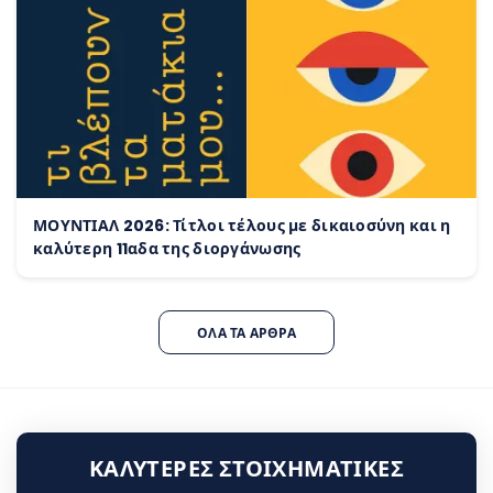
ΜΟΥΝΤΙΑΛ 2026: Τίτλοι τέλους με δικαιοσύνη και η
καλύτερη 11αδα της διοργάνωσης
ΌΛΑ ΤΑ ΆΡΘΡΑ
ΚΑΛΎΤΕΡΕΣ ΣΤΟΙΧΗΜΑΤΙΚΈΣ