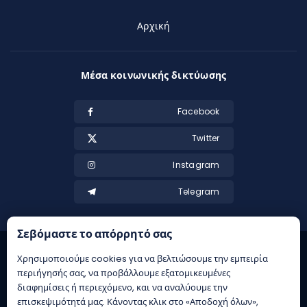
Αρχική
Μέσα κοινωνικής δικτύωσης
Facebook
Twitter
Instagram
Telegram
Σεβόμαστε το απόρρητό σας
Χρησιμοποιούμε cookies για να βελτιώσουμε την εμπειρία
περιήγησής σας, να προβάλλουμε εξατομικευμένες
διαφημίσεις ή περιεχόμενο, και να αναλύουμε την
επισκεψιμότητά μας. Κάνοντας κλικ στο «Αποδοχή όλων»,