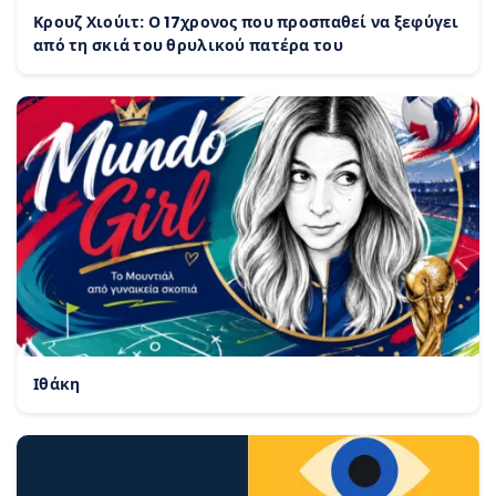
Κρουζ Χιούιτ: Ο 17χρονος που προσπαθεί να ξεφύγει
από τη σκιά του θρυλικού πατέρα του
Ιθάκη