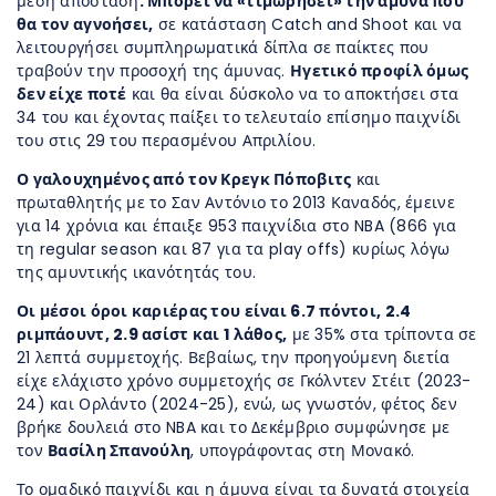
μέση απόσταση
. Μπορεί να «τιμωρήσει» την άμυνα που
θα τον αγνοήσει,
σε κατάσταση Catch and Shoot και να
λειτουργήσει συμπληρωματικά δίπλα σε παίκτες που
τραβούν την προσοχή της άμυνας.
Ηγετικό προφίλ όμως
δεν είχε ποτέ
και θα είναι δύσκολο να το αποκτήσει στα
34 του και έχοντας παίξει το τελευταίο επίσημο παιχνίδι
του στις 29 του περασμένου Απριλίου.
Ο γαλουχημένος από τον Κρεγκ Πόποβιτς
και
πρωταθλητής με το Σαν Αντόνιο το 2013 Καναδός, έμεινε
για 14 χρόνια και έπαιξε 953 παιχνίδια στο NBA (866 για
τη regular season και 87 για τα play offs) κυρίως λόγω
της αμυντικής ικανότητάς του.
Οι μέσοι όροι καριέρας του είναι 6.7 πόντοι, 2.4
ριμπάουντ, 2.9 ασίστ και 1 λάθος,
με 35% στα τρίποντα σε
21 λεπτά συμμετοχής. Βεβαίως, την προηγούμενη διετία
είχε ελάχιστο χρόνο συμμετοχής σε Γκόλντεν Στέιτ (2023-
24) και Ορλάντο (2024-25), ενώ, ως γνωστόν, φέτος δεν
βρήκε δουλειά στο NBA και το Δεκέμβριο συμφώνησε με
τον
Βασίλη Σπανούλη
, υπογράφοντας στη Μονακό.
Το ομαδικό παιχνίδι και η άμυνα είναι τα δυνατά στοιχεία