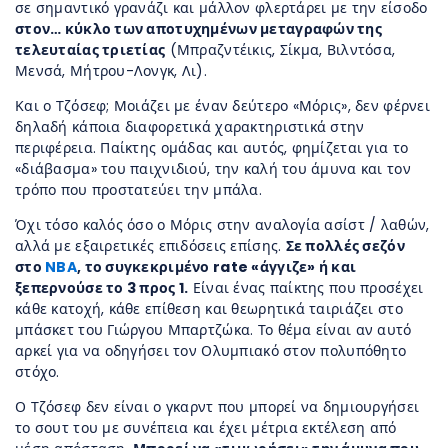
σε σημαντικό γρανάζι και μάλλον φλερτάρει με την είσοδο
στον… κύκλο των αποτυχημένων μεταγραφών της
τελευταίας τριετίας
(Μπραζντέικις, Σίκμα, Βιλντόσα,
Μενσά, Μήτρου-Λονγκ, Λι).
Και ο Τζόσεφ; Μοιάζει με έναν δεύτερο «Μόρις», δεν φέρνει
δηλαδή κάποια διαφορετικά χαρακτηριστικά στην
περιφέρεια. Παίκτης ομάδας και αυτός, φημίζεται για το
«διάβασμα» του παιχνιδιού, την καλή του άμυνα και τον
τρόπο που προστατεύει την μπάλα.
Όχι τόσο καλός όσο ο Μόρις στην αναλογία ασίστ / λαθών,
αλλά με εξαιρετικές επιδόσεις επίσης.
Σε πολλές σεζόν
στο
NBA
, το συγκεκριμένο rate «άγγιζε» ή και
ξεπερνούσε το 3 προς 1.
Είναι ένας παίκτης που προσέχει
κάθε κατοχή, κάθε επίθεση και θεωρητικά ταιριάζει στο
μπάσκετ του Γιώργου Μπαρτζώκα. Το θέμα είναι αν αυτό
αρκεί για να οδηγήσει τον Ολυμπιακό στον πολυπόθητο
στόχο.
Ο Τζόσεφ δεν είναι ο γκαρντ που μπορεί να δημιουργήσει
το σουτ του με συνέπεια και έχει μέτρια εκτέλεση από