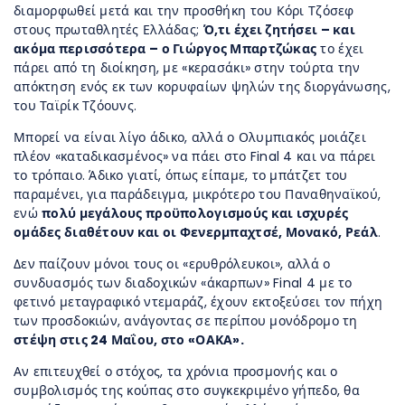
διαμορφωθεί μετά και την προσθήκη του Κόρι Τζόσεφ
στους πρωταθλητές Ελλάδας;
Ό,τι έχει ζητήσει – και
ακόμα περισσότερα – ο Γιώργος Μπαρτζώκας
το έχει
πάρει από τη διοίκηση, με «κερασάκι» στην τούρτα την
απόκτηση ενός εκ των κορυφαίων ψηλών της διοργάνωσης,
του Ταϊρίκ Τζόουνς.
Μπορεί να είναι λίγο άδικο, αλλά ο Ολυμπιακός μοιάζει
πλέον «καταδικασμένος» να πάει στο Final 4 και να πάρει
το τρόπαιο. Άδικο γιατί, όπως είπαμε, το μπάτζετ του
παραμένει, για παράδειγμα, μικρότερο του Παναθηναϊκού,
ενώ
πολύ μεγάλους προϋπολογισμούς και ισχυρές
ομάδες διαθέτουν και οι Φενερμπαχτσέ, Μονακό, Ρεάλ
.
Δεν παίζουν μόνοι τους οι «ερυθρόλευκοι», αλλά ο
συνδυασμός των διαδοχικών «άκαρπων» Final 4 με το
φετινό μεταγραφικό ντεμαράζ, έχουν εκτοξεύσει τον πήχη
των προσδοκιών, ανάγοντας σε περίπου μονόδρομο τη
στέψη στις 24 Μαΐου, στο «ΟΑΚΑ».
Αν επιτευχθεί ο στόχος, τα χρόνια προσμονής και ο
συμβολισμός της κούπας στο συγκεκριμένο γήπεδο, θα