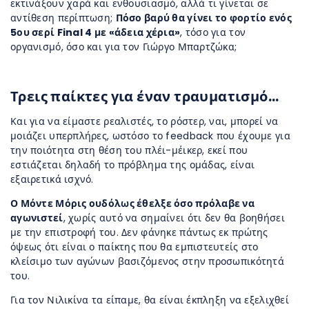
εκτινάξουν χαρά και ενθουσιασμό, αλλά τι γίνεται σε
αντίθεση περίπτωση;
Πόσο βαρύ θα γίνει το φορτίο ενός
5
ου
σερί Final 4 με «άδεια χέρια»
, τόσο για τον
οργανισμό, όσο και για τον Γιώργο Μπαρτζώκα;
Τρεις παίκτες για έναν τραυματισμό…
Και για να είμαστε ρεαλιστές, το ρόστερ, ναι, μπορεί να
μοιάζει υπερπλήρες, ωστόσο το feedback που έχουμε για
την ποιότητα στη θέση του πλέι-μέικερ, εκεί που
εστιάζεται δηλαδή το πρόβλημα της ομάδας, είναι
εξαιρετικά ισχνό.
Ο Μόντε Μόρις ουδόλως έθελξε όσο πρόλαβε να
αγωνιστεί
, χωρίς αυτό να σημαίνει ότι δεν θα βοηθήσει
με την επιστροφή του. Δεν φάνηκε πάντως εκ πρώτης
όψεως ότι είναι ο παίκτης που θα εμπιστευτείς στο
κλείσιμο των αγώνων βασιζόμενος στην προσωπικότητά
του.
Για τον Νιλικίνα τα είπαμε, θα είναι έκπληξη να εξελιχθεί