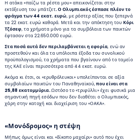
Η ατάκα «παίζω τα ρέστα μου» απεικονίζεται στην
εκτόξευση του μπάτζετ
. Ο Ολυμπιακός έσπασε πλέον το
φράγμα των 44 εκατ. ευρώ
, με ρόστερ αξίας που ξεπερνά
τα 22 εκατ. ευρώ καθαρά. Μετά και την απόκτηση του
Κόρι
Τζόσεφ
, τα χρήματα μόνο για τα συμβόλαια των παικτών
έφτασαν στα 22.650.000 ευρώ.
Στα ποσά αυτά δεν περιλαμβάνεται η εφορία
, ενώ αν
προστεθούν και όλα τα υπόλοιπα έξοδα του συνολικού
προϋπολογισμού, τα χρήματα που βγαίνουν από το ταμείο
της ΚΑΕ είναι περισσότερα από 44 εκατ. ευρώ.
Ακόμα κι έτσι, οι «ερυθρόλευκοι» υπολείπονται σε αξία
συμβολαίων παικτών του Παναθηναϊκού,
που είναι στα
25,88 εκατομμύρια.
Ωστόσο το «τριφύλλι» έχει φυσικά μια
σημαντική πηγή εσόδων που δεν διαθέτει ο Ολυμπιακός,
χάρη στην κατοχή και διαχείριση του «ΟΑΚΑ».
«Μονόδρομος» η στέψη
Μήπως όμως είναι και «δίκοπο μαχαίρι» αυτό που έχει