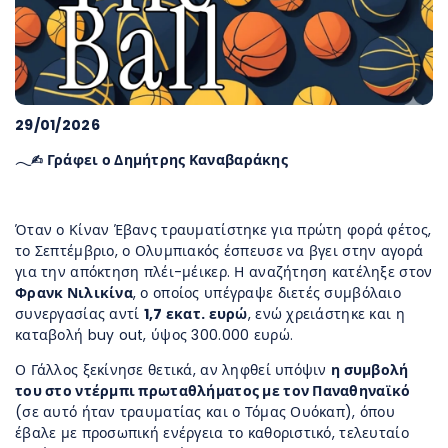
29/01/2026
𓂃✍︎ Γράφει ο Δημήτρης Καναβαράκης
Όταν ο Κίναν Έβανς τραυματίστηκε για πρώτη φορά φέτος,
το Σεπτέμβριο, ο Ολυμπιακός έσπευσε να βγει στην αγορά
για την απόκτηση πλέι-μέικερ. Η αναζήτηση κατέληξε στον
Φρανκ Νιλικίνα
, ο οποίος υπέγραψε διετές συμβόλαιο
συνεργασίας αντί
1,7 εκατ. ευρώ
, ενώ χρειάστηκε και η
καταβολή buy out, ύψος 300.000 ευρώ.
Ο Γάλλος ξεκίνησε θετικά, αν ληφθεί υπόψιν
η συμβολή
του στο ντέρμπι πρωταθλήματος με τον Παναθηναϊκό
(σε αυτό ήταν τραυματίας και ο Τόμας Ουόκαπ), όπου
έβαλε με προσωπική ενέργεια το καθοριστικό, τελευταίο