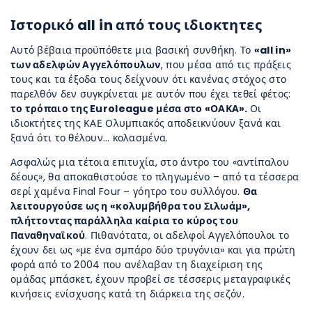
Ιστορικό all in από τους ιδιοκτητες
Αυτό βέβαια προϋπόθετε μια βασική συνθήκη. Το
«all in»
των αδελφών Αγγελόπουλων
, που μέσα από τις πράξεις
τους και τα έξοδα τους δείχνουν ότι κανένας στόχος στο
παρελθόν δεν συγκρίνεται με αυτόν που έχει τεθεί φέτος:
το τρόπαιο της Euroleague μέσα στο «ΟΑΚΑ».
Οι
ιδιοκτήτες της ΚΑΕ Ολυμπιακός αποδεικνύουν ξανά και
ξανά ότι το θέλουν… κολασμένα.
Ασφαλώς μια τέτοια επιτυχία, στο άντρο του «αντίπαλου
δέους», θα αποκαθιστούσε το πληγωμένο – από τα τέσσερα
σερί χαμένα Final Four – γόητρο του συλλόγου.
Θα
λειτουργούσε ως η «κολυμβήθρα του Σιλωάμ»,
πλήττοντας παράλληλα καίρια το κύρος του
Παναθηναϊκού
. Πιθανότατα, οι αδελφοί Αγγελόπουλοι το
έχουν δει ως «με ένα σμπάρο δύο τρυγόνια» και για πρώτη
φορά από το 2004 που ανέλαβαν τη διαχείριση της
ομάδας μπάσκετ, έχουν προβεί σε τέσσερις μεταγραφικές
κινήσεις ενίσχυσης κατά τη διάρκεια της σεζόν.