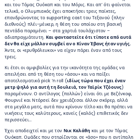
και του Τόμας Ουόκαπ και του Μόρις. Και απ’ ότι φαίνεται
τελικά, ο Ολυμπιακός έχει αποκτήσει τρεις παίκτες,
επανδρώνοντας το supporting cast του Τεξανού (πλην
διεθνούς) πλέι-μέικερ, η θέση του οποίου στη βασική
πεντάδα παραμένει – στα χαρτιά τουλάχιστον –
αδιαπραγμάτευτη.
Και φανταστείτε ότι τίποτε από αυτά
δεν θα είχε μάλλον συμβεί αν ο Κίναν Έβανς ήταν υγιής.
Άντε, οι «ερυθρόλευκοι» να είχαν πάρει έναν από τους
τρεις.
Κι έτσι οι αμφιβολίες για την ικανότητα της ομάδας να
απειλήσει από τη θέση του «άσου» και να παίξει
αποτελεσματικά pick ‘n roll (
ιδίως τώρα που έχει έναν
μετρ ψηλό για αυτή τη δουλειά, τον Ταϊρίκ Τζόουνς
)
παραμένουν. Ο αντίλογος (πολλών) είναι ότι με Βεζένκοφ,
Φουρνιέ και Ντόρσεϊ δεν χρειάζεσαι άλλον σκόρερ, αλλά
στα μεγάλα ματς, αυτά που κρίνουν τίτλο και θα πρέπει να
νικήσεις τους καλύτερους, κανείς (καλός) επιθετικός δεν
περισσεύει…
Έχει αποδειχτεί και με τον
Νικ Καλάθη
και με τον Τόμας
Ουόκαπ. Ομάδες που στηρίζονται σε «άσο» που η αντίπαλη