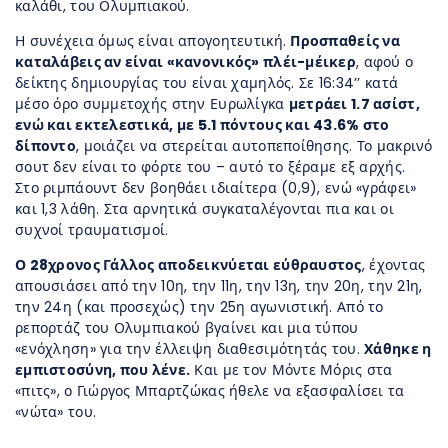
καλάθι, του Ολυμπιακού.
Η συνέχεια όμως είναι απογοητευτική.
Προσπαθείς να
καταλάβεις αν είναι «κανονικός» πλέι-μέικερ
, αφού ο
δείκτης δημιουργίας του είναι χαμηλός. Σε 16:34’’ κατά
μέσο όρο συμμετοχής στην Ευρωλίγκα
μετράει 1.7 ασίστ,
ενώ και εκτελεστικά, με 5.1 πόντους και 43.6% στο
δίποντο
, μοιάζει να στερείται αυτοπεποίθησης. Το μακρινό
σουτ δεν είναι το φόρτε του – αυτό το ξέραμε εξ αρχής.
Στο ριμπάουντ δεν βοηθάει ιδιαίτερα (0,9), ενώ «γράφει»
και 1,3 λάθη. Στα αρνητικά συγκαταλέγονται πια και οι
συχνοί τραυματισμοί.
Ο 28χρονος Γάλλος αποδεικνύεται εύθραυστος
, έχοντας
απουσιάσει από την 10η, την 11η, την 13η, την 20η, την 21η,
την 24η (και προσεχώς) την 25η αγωνιστική. Από το
ρεπορτάζ του Ολυμπιακού βγαίνει και μια τύπου
«ενόχληση» για την έλλειψη διαθεσιμότητάς του.
Χάθηκε η
εμπιστοσύνη, που λένε.
Και με τον Μόντε Μόρις στα
«πιτς», ο Γιώργος Μπαρτζώκας ήθελε να εξασφαλίσει τα
«νώτα» του.