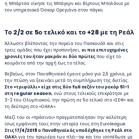
η Μπάρτσα νίκησε τις Μπάγερν και Βίρτους Μπολόνια με
τον υπηρεσιακό Όσκαρ Ορεγιάνα στον πάγκο.
Το 2/2 σε 5ο τελικό και το +28 με τη Ρεάλ
Άλλωστε βλέποντας την πορεία του Πασκουάλ και στις
τρεις ομάδες που έχει προπονήσει,
οι πιο επιτυχημένες
χρονιές του ήταν μακράν οι δύο πρώτες
που είχε το
κουμάντο από την αρχή έως το τέλος.
Βεβαίως, στον Παναθηναϊκό έμεινε μόνο για 2,5 χρόνια, με
την πτώση να ξεκινάει μετά τη συμπλήρωση της διετίας.
Στο «τριφύλλι» είχε στις δύο full σεζόν του ρεκόρ 51-1
στη regular season
, ενώ στους τελικούς επικράτησε με
3-2 του Ολυμπιακού, την πρώτη σε 5ο τελικό στο «ΣΕΦ» και
τη δεύτερη στο «ΟΑΚΑ».
Μαζί του οι «πράσινοι» πραγματοποίησαν την καλύτερη
ίσως εμφάνιση τους στην ιστορία τους στη Euroleague.
Στις 17/4/2018 ο Παναθηναϊκός υποδέχθηκε τη Ρεάλ στο
ΟΑΚ
Α για την πρεμιέρα των πλέι-οφ και την ισοπέδωσε με