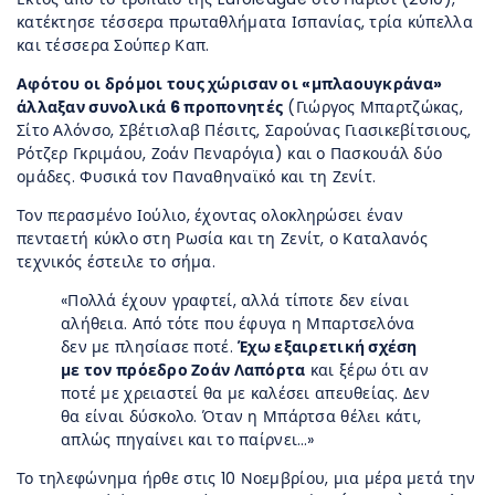
κατέκτησε τέσσερα πρωταθλήματα Ισπανίας, τρία κύπελλα
και τέσσερα Σούπερ Καπ.
Αφότου οι δρόμοι τους χώρισαν οι «μπλαουγκράνα»
άλλαξαν συνολικά 6 προπονητές
(Γιώργος Μπαρτζώκας,
Σίτο Αλόνσο, Σβέτισλαβ Πέσιτς, Σαρούνας Γιασικεβίτσιους,
Ρότζερ Γκριμάου, Ζοάν Πεναρόγια) και ο Πασκουάλ δύο
ομάδες. Φυσικά τον Παναθηναϊκό και τη Ζενίτ.
Τον περασμένο Ιούλιο, έχοντας ολοκληρώσει έναν
πενταετή κύκλο στη Ρωσία και τη Ζενίτ, ο Καταλανός
τεχνικός έστειλε το σήμα.
«Πολλά έχουν γραφτεί, αλλά τίποτε δεν είναι
αλήθεια. Από τότε που έφυγα η Μπαρτσελόνα
δεν με πλησίασε ποτέ.
Έχω εξαιρετική σχέση
με τον πρόεδρο Ζοάν Λαπόρτα
και ξέρω ότι αν
ποτέ με χρειαστεί θα με καλέσει απευθείας. Δεν
θα είναι δύσκολο. Όταν η Μπάρτσα θέλει κάτι,
απλώς πηγαίνει και το παίρνει…»
Το τηλεφώνημα ήρθε στις 10 Νοεμβρίου, μια μέρα μετά την