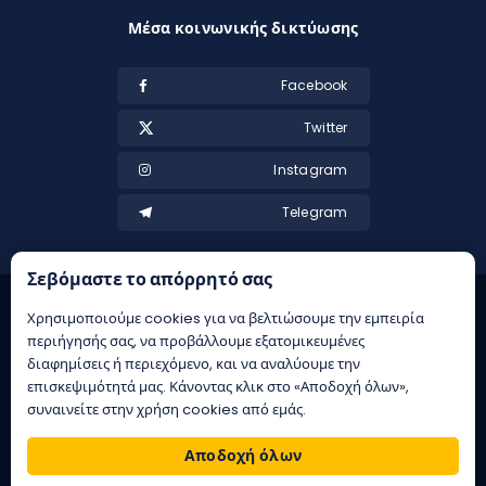
Μέσα κοινωνικής δικτύωσης
Facebook
Twitter
Instagram
Telegram
Σεβόμαστε το απόρρητό σας
Χρησιμοποιούμε cookies για να βελτιώσουμε την εμπειρία
περιήγησής σας, να προβάλλουμε εξατομικευμένες
διαφημίσεις ή περιεχόμενο, και να αναλύουμε την
επισκεψιμότητά μας. Κάνοντας κλικ στο «Αποδοχή όλων»,
συναινείτε στην χρήση cookies από εμάς.
21+ | Αρμόδιος Ρυθμιστής ΕΕΕΠ | Κίνδυνος εθισμού & απώλειας
περιουσίας | ΕΟΠΑΕ – ΓΡΑΜΜΗ ΣΥΜΒΟΥΛΕΥΤΙΚΗΣ: 1114 | Παιξε
Αποδοχή όλων
υπευθυνα