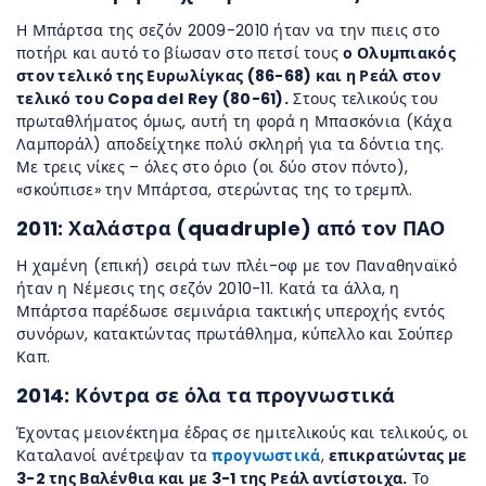
Η Μπάρτσα της σεζόν 2009-2010 ήταν να την πιεις στο
ποτήρι και αυτό το βίωσαν στο πετσί τους
ο Ολυμπιακός
στον τελικό της Ευρωλίγκας (86-68) και η Ρεάλ στον
τελικό του Copa del Rey (80-61).
Στους τελικούς του
πρωταθλήματος όμως, αυτή τη φορά η Μπασκόνια (Κάχα
Λαμποράλ) αποδείχτηκε πολύ σκληρή για τα δόντια της.
Με τρεις νίκες – όλες στο όριο (οι δύο στον πόντο),
«σκούπισε» την Μπάρτσα, στερώντας της το τρεμπλ.
2011: Χαλάστρα (quadruple) από τον ΠΑΟ
Η χαμένη (επική) σειρά των πλέι-οφ με τον Παναθηναϊκό
ήταν η Νέμεσις της σεζόν 2010-11. Κατά τα άλλα, η
Μπάρτσα παρέδωσε σεμινάρια τακτικής υπεροχής εντός
συνόρων, κατακτώντας πρωτάθλημα, κύπελλο και Σούπερ
Καπ.
2014: Κόντρα σε όλα τα προγνωστικά
Έχοντας μειονέκτημα έδρας σε ημιτελικούς και τελικούς, οι
Καταλανοί ανέτρεψαν τα
προγνωστικά
,
επικρατώντας με
3-2 της Βαλένθια και με 3-1 της Ρεάλ αντίστοιχα.
Το