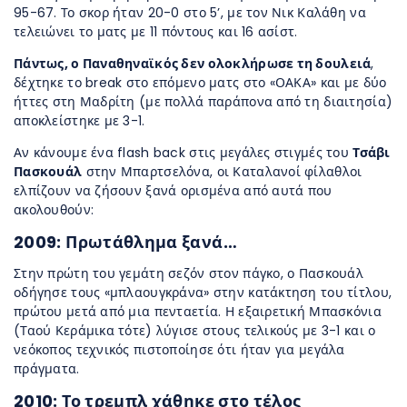
95-67. Το σκορ ήταν 20-0 στο 5’, με τον Νικ Καλάθη να
τελειώνει το ματς με 11 πόντους και 16 ασίστ.
Πάντως, ο Παναθηναϊκός δεν ολοκλήρωσε τη δουλειά
,
δέχτηκε το break στο επόμενο ματς στο «ΟΑΚΑ» και με δύο
ήττες στη Μαδρίτη (με πολλά παράπονα από τη διαιτησία)
αποκλείστηκε με 3-1.
Αν κάνουμε ένα flash back στις μεγάλες στιγμές του
Τσάβι
Πασκουάλ
στην Μπαρτσελόνα, οι Καταλανοί φίλαθλοι
ελπίζουν να ζήσουν ξανά ορισμένα από αυτά που
ακολουθούν:
2009: Πρωτάθλημα ξανά…
Στην πρώτη του γεμάτη σεζόν στον πάγκο, ο Πασκουάλ
οδήγησε τους «μπλαουγκράνα» στην κατάκτηση του τίτλου,
πρώτου μετά από μια πενταετία. Η εξαιρετική Μπασκόνια
(Ταού Κεράμικα τότε) λύγισε στους τελικούς με 3-1 και ο
νεόκοπος τεχνικός πιστοποίησε ότι ήταν για μεγάλα
πράγματα.
2010: Το τρεμπλ χάθηκε στο τέλος