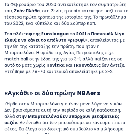
Το Φεβρουάριο του 2020 αντικατέστησε τον συμπατριώτη
του,
Ζοάν Πλάθα
, στη Ζενίτ, η οποία κατέκτησε μαζί του τα
τέσσερα πρώτα τρόπαια της ιστορίας της. Το πρωτάθλημα
του 2022, ένα Κύπελλο και δύο Σούπερ Καπ.
Στα πλέι-οφ της Euroleague το 2021 ο Πασκουάλ λίγο
έλειψε να κάνει το απόλυτο «ριφιφί»,
αποκλείοντας με
την 8η της κατάταξης την πρώτη, που ήταν η
Μπαρτσελόνα. Η ομάδα της Αγίας Πετρούπολης είχε
match ball στην έδρα της για το 3-1, αλλά παίζοντας σε
αυτό το ματς χωρίς
Πονίτκα
και
Γκουντάιτις
δεν άντεξε.
Ηττήθηκε με 78-70 και τελικά αποκλείστηκε με 3-2.
«Αγκάθι» οι δύο πρώην NBAers
«Ήρθα στην Μπαρτσελόνα για έναν μόνο λόγο: να νικάω.
Δεν βρισκόμαστε αυτή την περίοδο σε καλή κατάσταση,
αλλά
στην Μπαρτσελόνα δεν υπάρχουν μεταβατικές
σεζόν.
Αν ένιωθα ότι δεν μπορούσαμε να κάνουμε τίποτα
φέτος, θα έλεγα στο διοικητικό συμβούλιο να μιλήσουμε