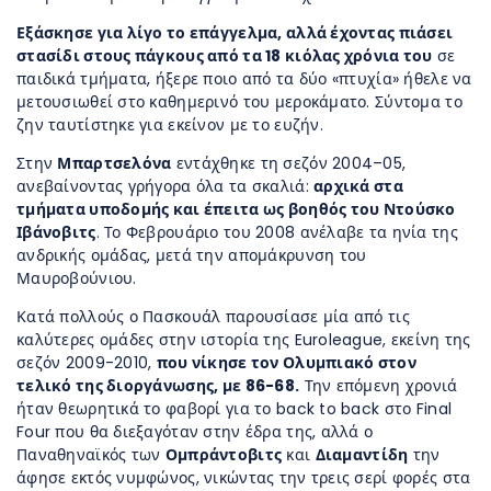
Εξάσκησε για λίγο το επάγγελμα, αλλά έχοντας πιάσει
στασίδι στους πάγκους από τα 18 κιόλας χρόνια του
σε
παιδικά τμήματα, ήξερε ποιο από τα δύο «πτυχία» ήθελε να
μετουσιωθεί στο καθημερινό του μεροκάματο. Σύντομα το
ζην ταυτίστηκε για εκείνον με το ευζήν.
Στην
Μπαρτσελόνα
εντάχθηκε τη σεζόν 2004–05,
ανεβαίνοντας γρήγορα όλα τα σκαλιά:
αρχικά στα
τμήματα υποδομής και έπειτα ως βοηθός του Ντούσκο
Ιβάνοβιτς
. Το Φεβρουάριο του 2008 ανέλαβε τα ηνία της
ανδρικής ομάδας, μετά την απομάκρυνση του
Μαυροβούνιου.
Κατά πολλούς ο Πασκουάλ παρουσίασε μία από τις
καλύτερες ομάδες στην ιστορία της Euroleague, εκείνη της
σεζόν 2009-2010,
που νίκησε τον Ολυμπιακό στον
τελικό της διοργάνωσης, με 86-68.
Την επόμενη χρονιά
ήταν θεωρητικά το φαβορί για το back to back στο Final
Four που θα διεξαγόταν στην έδρα της, αλλά ο
Παναθηναϊκός των
Ομπράντοβιτς
και
Διαμαντίδη
την
άφησε εκτός νυμφώνος, νικώντας την τρεις σερί φορές στα