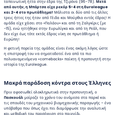
ταπεινωτική ήττα στην έδρα της Τζιρόνα (96-78).
Μετά
από αυτήν, η Μπάρτσα είχε ρεκόρ 5-4 στη Euroleague
και 2-4 στο πρωτάθλημα!
Μάλιστα οι δύο από τις άλλες
τρεις ήττες της ήταν από Γέιδα και Μούρθια εντός έδρας! Η
ομάδα είχε χάσει στο «Παλάου» και από τη Ζαλγκίρις (με
-15), ενώ ηττήθηκε στην Ευρωλίγκα και από τη Ρεάλ, που
δεν είχε έως τότε εκτός έδρας νίκη σε πρωτάθλημα ή
Ευρώπη!
Η φετινή πορεία της ομάδας είναι ένας ακόμη λόγος ώστε
η επιστροφή του να σηματοδοτεί ένα από τα πιο
πολυαναμενόμενα «comebacks» παίκτη ή προπονητή στην
ιστορία της Euroleague.
Μακρά παράδοση κόντρα στους Έλληνες
Πριν αφοσιωθεί ολοκληρωτικά στην προπονητική, ο
Πασκουάλ
μοίραζε το χρόνο του ανάμεσα στα παρκέ και
τις σπουδές του μηχανικού βιομηχανικής παραγωγής – ένα
υπόβαθρο που όπως έχει πει διαμόρφωσε την αναλυτική
και μεθοδική του προσέγγιση στο παιχνίδι.