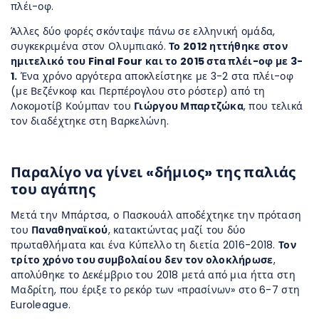
πλέι-οφ.
Άλλες δύο φορές σκόνταψε πάνω σε ελληνική ομάδα,
συγκεκριμένα στον Ολυμπιακό.
Το 2012 ηττήθηκε στον
ημιτελικό του Final Four και το 2015 στα πλέι-οφ με 3-
1.
Ένα χρόνο αργότερα αποκλείστηκε με 3-2 στα πλέι-οφ
(με Βεζένκοφ και Περπέρογλου στο ρόστερ) από τη
Λοκομοτίβ Κούμπαν του
Γιώργου Μπαρτζώκα
, που τελικά
τον διαδέχτηκε στη Βαρκελώνη.
Παραλίγο να γίνει «δήμιος» της παλιάς
του αγάπης
Μετά την Μπάρτσα, ο Πασκουάλ αποδέχτηκε την πρόταση
του
Παναθηναϊκού
, κατακτώντας μαζί του δύο
πρωταθλήματα και ένα Κύπελλο τη διετία 2016-2018.
Τον
τρίτο χρόνο του συμβολαίου δεν τον ολοκλήρωσε
,
απολύθηκε το Δεκέμβριο του 2018 μετά από μια ήττα στη
Μαδρίτη, που έριξε το ρεκόρ των «πρασίνων» στο 6-7 στη
Euroleague.