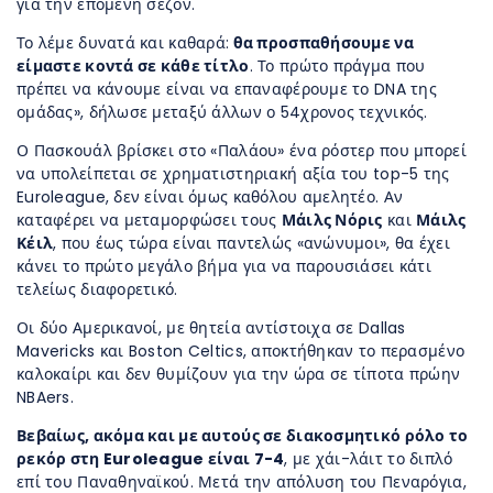
για την επόμενη σεζόν.
Το λέμε δυνατά και καθαρά:
θα προσπαθήσουμε να
είμαστε κοντά σε κάθε τίτλο
. Το πρώτο πράγμα που
πρέπει να κάνουμε είναι να επαναφέρουμε το DNA της
ομάδας», δήλωσε μεταξύ άλλων ο 54χρονος τεχνικός.
Ο Πασκουάλ βρίσκει στο «Παλάου» ένα ρόστερ που μπορεί
να υπολείπεται σε χρηματιστηριακή αξία του top-5 της
Euroleague, δεν είναι όμως καθόλου αμελητέο. Αν
καταφέρει να μεταμορφώσει τους
Μάιλς Νόρις
και
Μάιλς
Κέιλ
, που έως τώρα είναι παντελώς «ανώνυμοι», θα έχει
κάνει το πρώτο μεγάλο βήμα για να παρουσιάσει κάτι
τελείως διαφορετικό.
Οι δύο Αμερικανοί, με θητεία αντίστοιχα σε Dallas
Mavericks και Boston Celtics, αποκτήθηκαν το περασμένο
καλοκαίρι και δεν θυμίζουν για την ώρα σε τίποτα πρώην
NBAers.
Βεβαίως, ακόμα και με αυτούς σε διακοσμητικό ρόλο το
ρεκόρ στη Euroleague είναι 7-4
, με χάι-λάιτ το διπλό
επί του Παναθηναϊκού. Μετά την απόλυση του Πεναρόγια,