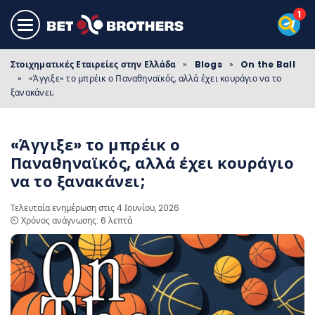
Στοιχηματικές Εταιρείες στην Ελλάδα
»
Blogs
»
On the Ball
»
«Άγγιξε» το μπρέικ ο Παναθηναϊκός, αλλά έχει κουράγιο να το
ξανακάνει;
«Άγγιξε» το μπρέικ ο
Παναθηναϊκός, αλλά έχει κουράγιο
να το ξανακάνει;
Τελευταία ενημέρωση στις 4 Ιουνίου, 2026
⏲️ Χρόνος ανάγνωσης: 6 λεπτά