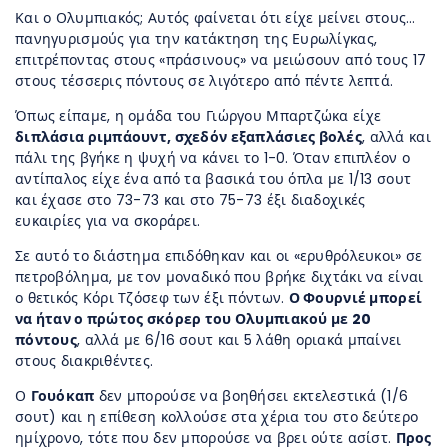
Και ο Ολυμπιακός; Αυτός φαίνεται ότι είχε μείνει στους…
πανηγυρισμούς για την κατάκτηση της Ευρωλίγκας,
επιτρέποντας στους «πράσινους» να μειώσουν από τους 17
στους τέσσερις πόντους σε λιγότερο από πέντε λεπτά.
Όπως είπαμε, η ομάδα του Γιώργου Μπαρτζώκα είχε
διπλάσια ριμπάουντ, σχεδόν εξαπλάσιες βολές
, αλλά και
πάλι της βγήκε η ψυχή να κάνει το 1-0. Όταν επιπλέον ο
αντίπαλος είχε ένα από τα βασικά του όπλα με 1/13 σουτ
και έχασε στο 73-73 και στο 75-73 έξι διαδοχικές
ευκαιρίες για να σκοράρει.
Σε αυτό το διάστημα επιδόθηκαν και οι «ερυθρόλευκοι» σε
πετροβόλημα, με τον μοναδικό που βρήκε διχτάκι να είναι
ο θετικός Κόρι Τζόσεφ των έξι πόντων.
Ο Φουρνιέ μπορεί
να ήταν ο πρώτος σκόρερ του Ολυμπιακού με 20
πόντους
, αλλά με 6/16 σουτ και 5 λάθη οριακά μπαίνει
στους διακριθέντες.
Ο
Γουόκαπ
δεν μπορούσε να βοηθήσει εκτελεστικά (1/6
σουτ) και η επίθεση κολλούσε στα χέρια του στο δεύτερο
ημίχρονο, τότε που δεν μπορούσε να βρει ούτε ασίστ.
Προς