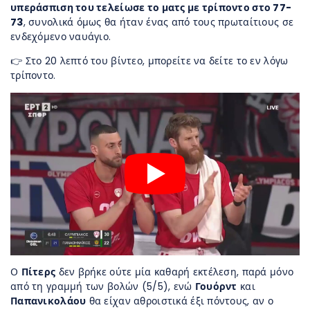
υπεράσπιση του τελείωσε το ματς με τρίποντο στο 77-
73
, συνολικά όμως θα ήταν ένας από τους πρωταίτιους σε
ενδεχόμενο ναυάγιο.
👉 Στο 20 λεπτό του βίντεο, μπορείτε να δείτε το εν λόγω
τρίποντο.
Ο
Πίτερς
δεν βρήκε ούτε μία καθαρή εκτέλεση, παρά μόνο
από τη γραμμή των βολών (5/5), ενώ
Γουόρντ
και
Παπανικολάου
θα είχαν αθροιστικά έξι πόντους, αν ο