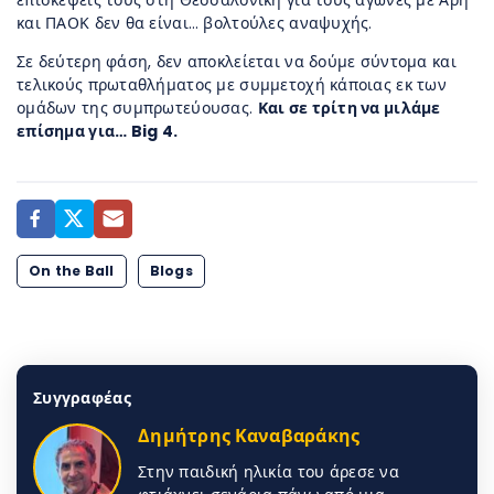
και ΠΑΟΚ δεν θα είναι… βολτούλες αναψυχής.
Σε δεύτερη φάση, δεν αποκλείεται να δούμε σύντομα και
τελικούς πρωταθλήματος με συμμετοχή κάποιας εκ των
ομάδων της συμπρωτεύουσας.
Και σε τρίτη να μιλάμε
επίσημα για… Big 4.
On the Ball
Blogs
Συγγραφέας
Δημήτρης Καναβαράκης
Στην παιδική ηλικία του άρεσε να