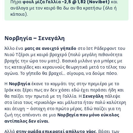
Πήρα
φουλ μίζα Γαλλία -2,5 @ 1,82 (Novibet)
και
ανάλογα με τον καιρό θα δω αν θα κρατήσω (όλα ή
κάποια).
Νορβηγία – Σενεγάλη
Άλλο ένα
ματς σε ανοιχτό γήπεδο
στο Ιστ Ράδερφοντ του
Νιού Τζέρσι με καιρό βροχερό (πολύ μεγάλη πιθανότητα
βροχής την ώρα του ματς). Βασικά μιλάνε για μπόρες με
τις καταιγίδες και κεραυνούς θεωρητικά μετά το τέλος του
αγώνα. Το γήπεδο θα βραχεί… σίγουρα, να δούμε πόσο.
Η
Νορβηγία
έκανε το κομμάτι της στην πρεμιέρα με το
Ιράκ και ξέρει πως αν δεν χάσει εδώ έχει περάσει ήδη και
θα παίξει την πρωτιά με τη Γαλλία. Η
Σενεγάλη
πάλεψε
στα ίσια τους «τρικολόρ» και μάλιστα ήταν πολύ καλύτερη
και άτυχη – άστοχη στο πρώτο μέρος. Εδώ παίζει για τη
ζωή της απέναντι σε μια
Νορβηγία που μόνο εύκολος
αντίπαλος δεν είναι
.
Αλλά
στην ομάδα επικρατεί απόλυτο χάος
, βάσει των