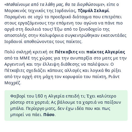
«
Μαθαίνουμε από τα λάθη μας, θα τα διορθώσουμε
», είπε ο
Μαροκινός τεχνικός της Ιορδανίας,
Τζαμάλ Σελαμί
.
Παραμένει σε ισχύ το προεδρικό διάταγμα που επιτρέπει
στους εργαζόμενους την επόμενη του αγώνα να πάνε πιο
αργά στη δουλειά τους! Έξω από το ξενοδοχείο της
αποστολής στην Καλιφόρνια συγκεντρώθηκαν εκατοντάδες
Ιορδανοί αποθεώνοντας τους παίκτες.
Πολύ σκληρή κριτική σε
Πέτκοβιτς
και
παίκτες Αλγερίας
από τα ΜΜΕ της χώρας για την ανυπαρξία στο ματς με την
Αργεντινή και την έλλειψη διάθεσης να παλέψουν. Ο
Πέτκοβιτς σχεδιάζει κάποιες αλλαγές και λογικά θα ρίξει
από την αρχή στη μάχη τον κορυφαίο του παίκτη, Ριάντ
Μαχρέζ.
Φαβορί του 1,60 η Αλγερία επειδή τι; Έχει καλύτερο
ρόστερ στα χαρτιά; Ας βάλουμε τα χαρτιά να παίξουν
μπάλα. Περίεργο ματς, δεν έχω ιδέα που και πως
μπορεί να πάει.
Πάσο
.