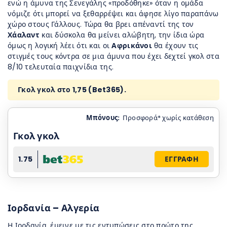
ενώ η άμυνα της Σενεγάλης «προδόθηκε» όταν η ομάδα
νόμιζε ότι μπορεί να ξεθαρρέψει και άφησε λίγο παραπάνω
χώρο στους Γάλλους. Τώρα θα βρει απέναντί της τον
Χάαλαντ
και δύσκολα θα μείνει αλώβητη, την ίδια ώρα
όμως η λογική λέει ότι και οι
Αφρικάνοι
θα έχουν τις
στιγμές τους κόντρα σε μια άμυνα που έχει δεχτεί γκολ στα
8/10 τελευταία παιχνίδια της.
Γκολ γκολ στο 1,75 (
Bet365).
Μπόνους:
Προσφορά* χωρίς κατάθεση
Γκολ γκολ
1.75
ΕΓΓΡΑΦΗ
Ιορδανία – Αλγερία
Η Ιορδανία, έμεινε με τις εντυπώσεις στο πρώτο της