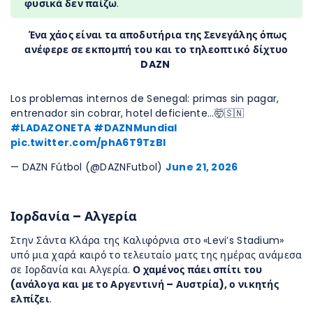
φυσικά δεν παίζω
.
Ένα χάος είναι τα αποδυτήρια της Σενεγάλης όπως
ανέφερε σε εκπομπή του και το τηλεοπτικό δίχτυο
DAZN
Los problemas internos de Senegal: primas sin pagar,
entrenador sin cobrar, hotel deficiente...🤯🇸🇳
#LADAZONETA
#DAZNMundial
pic.twitter.com/phA6T9TzBI
— DAZN Fútbol (@DAZNFutbol)
June 21, 2026
Ιορδανία – Αλγερία
Στην Σάντα Κλάρα της Καλιφόρνια στο «Levi’s Stadium»
υπό μια χαρά καιρό το τελευταίο ματς της ημέρας ανάμεσα
σε Ιορδανία και Αλγερία.
Ο χαμένος πάει σπίτι του
(ανάλογα και με το Αργεντινή – Αυστρία), ο νικητής
ελπίζει
.