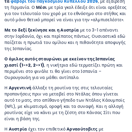
τα
φαβορί του Παγκοσμίου Κυπέλλου 2026
, με εξαίρεση
τη Γερμανία. Ο
Μέσι
με τρία γκολ έδειξε ότι είναι ορεξάτος
για τον τελευταίο του χορό με το εθνόσημο στο στήθος και
αυτό μόνο θετικό μπορεί να είναι για την «αλμπισελέστε».
Με το δεξί ξεκίνησε και η Αυστρία
με το 3-1 απέναντι
στην Ιορδανία, όχι και περίπατος πάντως. Ουσιαστικά εδώ
παίζεται η πρωτιά του ομίλου και η πιθανότητα αποφυγής
της Ισπανίας.
Ο όμιλος αυτός σταυρώνει με εκείνον της Ισπανίας
χιαστί (1->2, 2->1)
, η νικήτρια εδώ τερματίζει πρώτη και
περιμένει στο φινάλε τι θα γίνει στο Ισπανία –
Ουρουγουάη για να μάθει αντίπαλο.
Η
Αργεντινή
άλλαξε τη ρουτίνα της στις τελευταίες
προπονήσεις πριν να μεταβεί στο Ντάλας όπου γίνεται
αυτό το ματς, στο απίθανο γήπεδο των Ντάλας Κάουμποϊς
(NFL), με κλιματισμό, οροφή και τα συναφή. Και η αλλαγή
ρουτίνας είχε να κάνει με τη ζέστη στο Κάνσας Σίτι που
είναι η βάση της.
Η
Αυστρία
έχει τον επιθετικό
Αρναούτοβιτς
με