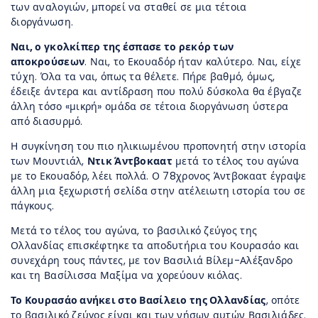
των αναλογιών, μπορεί να σταθεί σε μια τέτοια
διοργάνωση.
Ναι, ο γκολκίπερ της έσπασε το ρεκόρ των
αποκρούσεων
. Ναι, το Εκουαδόρ ήταν καλύτερο. Ναι, είχε
τύχη. Όλα τα ναι, όπως τα θέλετε. Πήρε βαθμό, όμως,
έδειξε άντερα και αντίδραση που πολύ δύσκολα θα έβγαζε
άλλη τόσο «μικρή» ομάδα σε τέτοια διοργάνωση ύστερα
από διασυρμό.
Η συγκίνηση του πιο ηλικιωμένου προπονητή στην ιστορία
των Μουντιάλ,
Ντικ Άντβοκαατ
μετά το τέλος του αγώνα
με το Εκουαδόρ, λέει πολλά. Ο 78χρονος Άντβοκαατ έγραψε
άλλη μια ξεχωριστή σελίδα στην ατέλειωτη ιστορία του σε
πάγκους.
Μετά το τέλος του αγώνα, το βασιλικό ζεύγος της
Ολλανδίας επισκέφτηκε τα αποδυτήρια του Κουρασάο και
συνεχάρη τους πάντες, με τον Βασιλιά Βίλεμ-Αλέξανδρο
και τη Βασίλισσα Μαξίμα να χορεύουν κιόλας.
Το Κουρασάο ανήκει στο Βασίλειο της Ολλανδίας
, οπότε
το βασιλικό ζεύγος είναι και των νήσων αυτών Βασιλιάδες.