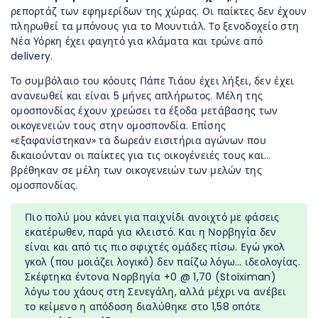
ρεπορτάζ των εφημερίδων της χώρας. Οι παίκτες δεν έχουν
πληρωθεί τα μπόνους για το Μουντιάλ. Το ξενοδοχείο στη
Νέα Υόρκη έχει φαγητό για κλάματα και τρώνε από
delivery.
Το συμβόλαιο του κόουτς Πάπε Τιάου έχει λήξει, δεν έχει
ανανεωθεί και είναι 5 μήνες απλήρωτος. Μέλη της
ομοσπονδίας έχουν χρεώσει τα έξοδα μετάβασης των
οικογενειών τους στην ομοσπονδία. Επίσης
«εξαφανίστηκαν» τα δωρεάν εισιτήρια αγώνων που
δικαιούνταν οι παίκτες για τις οικογένειές τους και…
βρέθηκαν σε μέλη των οικογενειών των μελών της
ομοσπονδίας.
Πιο πολύ μου κάνει για παιχνίδι ανοιχτό με φάσεις
εκατέρωθεν, παρά για κλειστό. Και η Νορβηγία δεν
είναι και από τις πιο σφιχτές ομάδες πίσω. Εγώ γκολ
γκολ (που μοιάζει λογικό) δεν παίζω λόγω… ιδεολογίας.
Σκέφτηκα έντονα Νορβηγία +0 @ 1,70 (Stoiximan)
λόγω του χάους στη Σενεγάλη, αλλά μέχρι να ανέβει
το κείμενο η απόδοση διαλύθηκε στο 1,58 οπότε