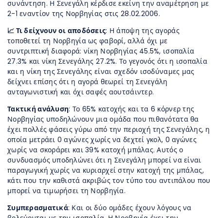
συνάντηση. Η Σενεγάλη κέρδισε εκείνη την αναμέτρηση με
2-1 εναντίον της Νορβηγίας στις 28.02.2006.
📈 Τι δείχνουν οι αποδόσεις
: Η άποψη της αγοράς
τοποθετεί τη Νορβηγία ως φαβορί, αλλά όχι με
συντριπτική διαφορά: νίκη Νορβηγίας 45.5%, ισοπαλία
27.3% και νίκη Σενεγάλης 27.2%. Το γεγονός ότι η ισοπαλία
και η νίκη της Σενεγάλης είναι σχεδόν ισοδύναμες μας
δείχνει επίσης ότι η αγορά θεωρεί τη Σενεγάλη
ανταγωνιστική και όχι σαφές αουτσάιντερ.
Τακτική ανάλυση
: Το 65% κατοχής και τα 6 κόρνερ της
Νορβηγίας υποδηλώνουν μια ομάδα που πιθανότατα θα
έχει πολλές φάσεις γύρω από την περιοχή της Σενεγάλης, η
οποία μετράει 0 αγώνες χωρίς να δεχτεί γκολ, 0 αγώνες
χωρίς να σκοράρει και 39% κατοχή μπάλας. Αυτός ο
συνδυασμός υποδηλώνει ότι η Σενεγάλη μπορεί να είναι
παραγωγική χωρίς να κυριαρχεί στην κατοχή της μπάλας,
κάτι που την καθιστά ακριβώς τον τύπο του αντιπάλου που
μπορεί να τιμωρήσει τη Νορβηγία.
Συμπερασματικά
: Και οι δύο ομάδες έχουν λόγους να