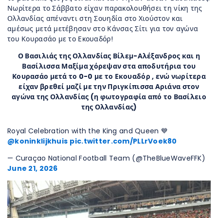
Νωρίτερα το Σάββατο είχαν παρακολουθήσει τη νίκη της
Ολλανδίας απέναντι στη Σουηδία στο Χιούστον και
αμέσως μετά μετέβησαν στο Κάνσας Σίτι για τον αγώνα
του Κουρασάο με το Εκουαδόρ!
Ο Βασιλιάς της Ολλανδίας Βίλεμ-Αλέξανδρος και η
Βασίλισσα Μαξίμα χόρεψαν στα αποδυτήρια του
Κουρασάο μετά το 0-0 με το Εκουαδόρ , ενώ νωρίτερα
είχαν βρεθεί μαζί με την Πριγκίπισσα Αριάνα στον
αγώνα της Ολλανδίας (η φωτογραφία από το Βασίλειο
της Ολλανδίας)
Royal Celebration with the King and Queen 💙
@koninklijkhuis
pic.twitter.com/PLLrVoek80
— Curaçao National Football Team (@TheBlueWaveFFK)
June 21, 2026