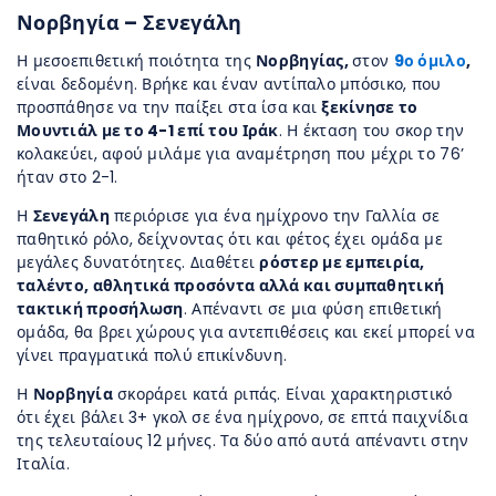
Νορβηγία – Σενεγάλη
Η μεσοεπιθετική ποιότητα της
Νορβηγίας,
στον
9ο όμιλο
,
είναι δεδομένη. Βρήκε και έναν αντίπαλο μπόσικο, που
προσπάθησε να την παίξει στα ίσα και
ξεκίνησε το
Μουντιάλ με το 4-1 επί του Ιράκ
. Η έκταση του σκορ την
κολακεύει, αφού μιλάμε για αναμέτρηση που μέχρι το 76’
ήταν στο 2-1.
Η
Σενεγάλη
περιόρισε για ένα ημίχρονο την Γαλλία σε
παθητικό ρόλο, δείχνοντας ότι και φέτος έχει ομάδα με
μεγάλες δυνατότητες. Διαθέτει
ρόστερ με εμπειρία,
ταλέντο, αθλητικά προσόντα αλλά και συμπαθητική
τακτική προσήλωση
. Απέναντι σε μια φύση επιθετική
ομάδα, θα βρει χώρους για αντεπιθέσεις και εκεί μπορεί να
γίνει πραγματικά πολύ επικίνδυνη.
Η
Νορβηγία
σκοράρει κατά ριπάς. Είναι χαρακτηριστικό
ότι έχει βάλει 3+ γκολ σε ένα ημίχρονο, σε επτά παιχνίδια
της τελευταίους 12 μήνες. Τα δύο από αυτά απέναντι στην
Ιταλία.