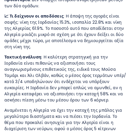
των δύο ομάδων.
📈 Τι δείχνουν οι αποδόσεις
: Η άποψη της αγοράς είναι
σαφής: νίκη της Ιορδανίας 15.3%, ισοπαλία 22.8% και νίκη
της Αλγερίας 61.9%. Το ποσοστό αυτό που αποδίδεται στην
Αλγερία μοιάζει μικρό σε σχέση με ότι έχουν δείξει οι δύο
ομάδες μέχρι τώρα, με αποτέλεσμα να δημιουργείται αξία
στη νίκη της.
Τακτική ανάλυση
: Η καλύτερη στρατηγική για την
Ιορδανία είναι πιθανώς να αξιοποιήσει τους
αναγνωρισμένους επιθετικούς της, ειδικά τους Μούσα
Ταμάρι και Άλι Ολβάν, καθώς ο μέσος όρος τερμάτων υπέρ/
κατά 3/4 υποδηλώνουν ότι ενδέχεται να υπάρξουν
ευκαιρίες. Η Ιορδανία δεν μπορεί απλώς να αμυνθεί, αν η
Αλγερία καταφέρει να αξιοποιήσει την κατοχή 58% και να
ασκήσει πίεση μέσω του μέσου όρου των 6 κόρνερ.
Αναμένεται η Αλγερία να έχει την κατοχή της μπάλας για
μεγαλύτερα διαστήματα και να πιέσει την Ιορδανία. Το
θέμα που προκαλεί ανησυχία για την Αλγερία είναι η
διαχείριση των νεύρων, αφού ο μέσος όρος 5 κίτρινων