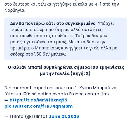
στο δεύτερο και τελικά ηττήθηκε εύκολα με 4-1 από την
Νορβηγία.
Δεν θα ποντάρω κάτι στο συγκεκριμένο
. Υπάρχει
τεράστια διαφορά ποιότητας αλλά αυτό έχει
αποτυπωθεί και της αποδόσεις. Το Ιράκ δεν μου
μοιάζει για σάκος του μποξ, Μετά τα δύο στην
πρεμιέρα, ο Μπαπέ ίσως κυνηγήσει το γκολ, αλλά με
σκόρερ στο 1,50 δεν μπλέκω.
Ο Κιλιάν Μπαπέ συμπληρώνει σήμερα 100 εμφανίσεις
με την Γαλλία (πηγή: X)
"Un moment important pour moi" : Kylian Mbappé va
fêter sa 100ᵉ sélection avec la France contre l'Irak
➡️
https://t.co/MrWfRxnq55
pic.twitter.com/fFRJ4qNMSm
— TF1Info (@TF1Info)
June 21, 2026