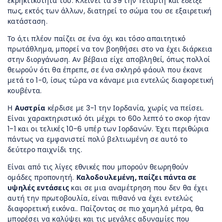
εκρηκτικότητα του. Κλείνει τα 39 την Τετάρτη και έδειξε
πως, εκτός των άλλων, διατηρεί το σώμα του σε εξαιρετική
κατάσταση.
Το ό,τι πλέον παίζει σε ένα όχι και τόσο απαιτητικό
πρωτάθλημα, μπορεί να τον βοηθήσει στο να έχει διάρκεια
στην διοργάνωση. Αν βέβαια είχε αποβληθεί, όπως πολλοί
θεωρούν ότι θα έπρεπε, σε ένα σκληρό φάουλ που έκανε
μετά το 1-0, ίσως τώρα να κάναμε μια εντελώς διαφορετική
κουβέντα.
Η
Αυστρία
κέρδισε με 3-1 την Ιορδανία, χωρίς να πείσει.
Είναι χαρακτηριστικό ότι μέχρι το 60ο λεπτό το σκορ ήταν
1-1 και οι τελικές 10-6 υπέρ των Ιορδανών. Έχει περιθώρια
πάντως να εμφανιστεί πολύ βελτιωμένη σε αυτό το
δεύτερο παιχνίδι της.
Είναι από τις λίγες εθνικές που μπορούν θεωρηθούν
ομάδες προπονητή.
Καλοδουλεμένη, παίζει πάντα σε
υψηλές εντάσεις
και σε μια αναμέτρηση που δεν θα έχει
αυτή την πρωτοβουλία, είναι πιθανό να έχει εντελώς
διαφορετική εικόνα.. Παίζοντας σε πιο χαμηλά μέτρα, θα
μπορέσει να καλύψει και τις μεγάλες αδυναμίες που