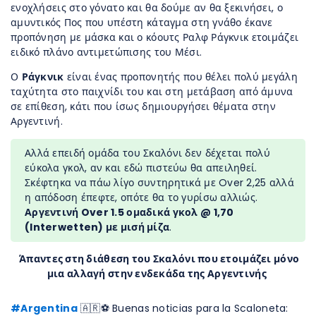
ενοχλήσεις στο γόνατο και θα δούμε αν θα ξεκινήσει, ο
αμυντικός Πος που υπέστη κάταγμα στη γνάθο έκανε
προπόνηση με μάσκα και ο κόουτς Ραλφ Ράγκνικ ετοιμάζει
ειδικό πλάνο αντιμετώπισης του Μέσι.
Ο
Ράγκνικ
είναι ένας προπονητής που θέλει πολύ μεγάλη
ταχύτητα στο παιχνίδι του και στη μετάβαση από άμυνα
σε επίθεση, κάτι που ίσως δημιουργήσει θέματα στην
Αργεντινή.
Αλλά επειδή ομάδα του Σκαλόνι δεν δέχεται πολύ
εύκολα γκολ, αν και εδώ πιστεύω θα απειληθεί.
Σκέφτηκα να πάω λίγο συντηρητικά με Over 2,25 αλλά
η απόδοση έπεφτε, οπότε θα το γυρίσω αλλιώς.
Αργεντινή Over 1.5 ομαδικά γκολ @ 1,70
(Interwetten) με μισή μίζα
.
Άπαντες στη διάθεση του Σκαλόνι που ετοιμάζει μόνο
μια αλλαγή στην ενδεκάδα της Αργεντινής
#Argentina
🇦🇷⚽ Buenas noticias para la Scaloneta: