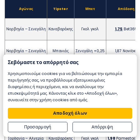
Αγώνας
Tipster
Μπετ
Απόδοση
Νορβηγία – Σενεγάλη
Καναβαράκης
Γκολ γκολ
1,75
Bet365
Νορβηγία – Σενεγάλη
Μπανιάς
Σενεγάλη +0,25
1,87
Novibet
Σεβόμαστε το απόρρητό σας
Νορβηγία – Σενεγάλη
ΑΙ
Χ + γκολ γκολ
4,60
Betsson
Χρησιμοποιούμε cookies για να βελτιώσουμε την εμπειρία
περιήγησής σας, να προβάλλουμε εξατομικευμένες
διαφημίσεις ή περιεχόμενο, και να αναλύουμε την
επισκεψιμότητά μας. Κάνοντας κλικ στο «Αποδοχή όλων»,
Ιορδανία – Αλγερία
ΑΙ
Αλγερία -0,75
1,75
Stoixima
συναινείτε στην χρήση cookies από εμάς.
Αποδοχή όλων
Ιορδανία – Αλγερία
Μπανιάς
Αλγερία -1
2,00
Stoixima
Προσαρμογή
Απόρριψη
Ιορδανία – Αλγερία
Καναβαράκης
Γκολ γκολ
1,98
Pamestoixi