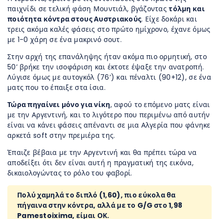
παιχνίδι σε τελική φάση Μουντιάλ, βγάζοντας
τόλμη και
ποιότητα κόντρα στους Αυστριακούς
. Είχε δοκάρι και
τρεις ακόμα καλές φάσεις στο πρώτο ημίχρονο, έχανε όμως
με 1-0 χάρη σε ένα μακρινό σουτ.
Στην αρχή της επανάληψης ήταν ακόμα πιο ορμητική, στο
50’ βρήκε την ισοφάριση και έκτοτε έψαξε την ανατροπή.
Λύγισε όμως με αυτογκόλ (76’) και πέναλτι (90+12), σε ένα
ματς που το έπαιξε στα ίσια.
Τώρα πηγαίνει μόνο για νίκη
, αφού το επόμενο ματς είναι
με την Αργεντινή, και το λιγότερο που περιμένω από αυτήν
είναι να κάνει φάσεις απέναντι σε μια Αλγερία που φάνηκε
αρκετά soft στην πρεμιέρα της.
Έπαιζε βέβαια με την Αργεντινή και θα πρέπει τώρα να
αποδείξει ότι δεν είναι αυτή η πραγματική της εικόνα,
δικαιολογώντας το ρόλο του φαβορί.
Πολύ χαμηλά το διπλό (1,60), πιο εύκολα θα
πήγαινα στην κόντρα, αλλά με το G/G στο 1,98
Pamestoixima, είμαι ΟΚ.