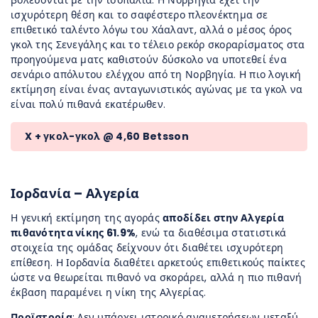
βολεύονται με την ισοπαλία. Η Νορβηγία έχει την
ισχυρότερη θέση και το σαφέστερο πλεονέκτημα σε
επιθετικό ταλέντο λόγω του Χάαλαντ, αλλά ο μέσος όρος
γκολ της Σενεγάλης και το τέλειο ρεκόρ σκοραρίσματος στα
προηγούμενα ματς καθιστούν δύσκολο να υποτεθεί ένα
σενάριο απόλυτου ελέγχου από τη Νορβηγία. Η πιο λογική
εκτίμηση είναι ένας ανταγωνιστικός αγώνας με τα γκολ να
είναι πολύ πιθανά εκατέρωθεν.
X + γκολ-γκολ @ 4,60 Betsson
Ιορδανία – Αλγερία
Η γενική εκτίμηση της αγοράς
αποδίδει στην Αλγερία
πιθανότητα νίκης 61.9%
, ενώ τα διαθέσιμα στατιστικά
στοιχεία της ομάδας δείχνουν ότι διαθέτει ισχυρότερη
επίθεση. Η Ιορδανία διαθέτει αρκετούς επιθετικούς παίκτες
ώστε να θεωρείται πιθανό να σκοράρει, αλλά η πιο πιθανή
έκβαση παραμένει η νίκη της Αλγερίας.
Προϊστορία
: Δεν υπάρχει ιστορικό αναμετρήσεων μεταξύ