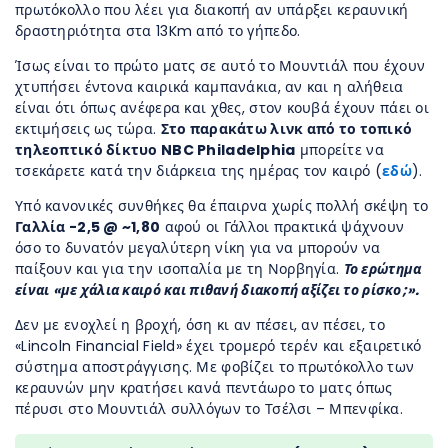
πρωτόκολλο που λέει για διακοπή αν υπάρξει κεραυνική
δραστηριότητα στα 13Km από το γήπεδο.
Ίσως είναι το πρώτο ματς σε αυτό το Μουντιάλ που έχουν
χτυπήσει έντονα καιρικά καμπανάκια, αν και η αλήθεια
είναι ότι όπως ανέφερα και χθες, στον κουβά έχουν πάει οι
εκτιμήσεις ως τώρα.
Στο παρακάτω λινκ από το τοπικό
τηλεοπτικό δίκτυο NBC Philadelphia
μπορείτε να
τσεκάρετε κατά την διάρκεια της ημέρας τον καιρό (
εδώ
).
Υπό κανονικές συνθήκες θα έπαιρνα χωρίς πολλή σκέψη το
Γαλλία -2,5 @ ~1,80
αφού οι Γάλλοι πρακτικά ψάχνουν
όσο το δυνατόν μεγαλύτερη νίκη για να μπορούν να
παίξουν και για την ισοπαλία με τη Νορβηγία.
Το ερώτημα
είναι «με χάλια καιρό και πιθανή διακοπή αξίζει το ρίσκο;».
Δεν με ενοχλεί η βροχή, όση κι αν πέσει, αν πέσει, το
«Lincoln Financial Field» έχει τρομερό τερέν και εξαιρετικό
σύστημα αποστράγγισης. Με φοβίζει το πρωτόκολλο των
κεραυνών μην κρατήσει κανά πεντάωρο το ματς όπως
πέρυσι στο Μουντιάλ συλλόγων το Τσέλσι – Μπενφίκα.