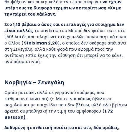
θα ψάξουν και οι «τρικολόρ» ένα ευρύ σκορ για
να έχουν
υπέρ τους τη διαφορά τερμάτων σε περίπτωση «Χ» με
την παρέα του Χάαλαντ
.
Στο 1,10 βέβαια ο άσος και οι επιλογές για στοίχημα δεν
είναι πολλές
, το anytime του Mπαπέ δεν φτάνει ούτε στο
1,50! Αυτός που πληρώνει στοιχειωδώς ικανοποιητικά είναι
ο Ολίσε (
Stoiximan 2,20
), ο οποίος δεν σκόραρε απέναντι
στη Σενεγάλη, αλλά κάθε φορά που εφορμά προς την
αντίπαλη εστία έχεις την αίσθηση ότι μπορεί να το κάνει
ανά πάσα στιγμή.
Νορβηγία – Σενεγάλη
Ωραίο ματσάκι, αλλά σε γερμανικό νούμερο, που
καθημερινή κάνει «τζιζ». Μου είναι κάπως άβολο να
ασχολούμαι με παιχνίδια που δεν βλέπω, αλλά εδώ βρίσκω
αρκετά συμπαθητική την τιμή του αμφίσκορου (
1,72
Betsson)
.
Δεδομένη η επιθετική ποιότητα και στις δύο ομάδες
,