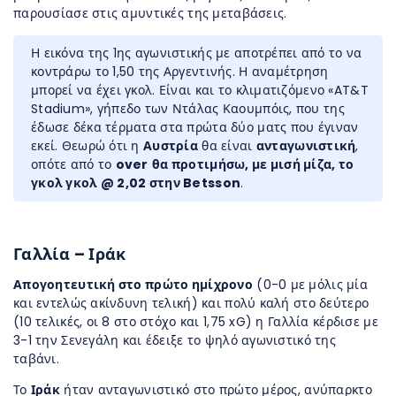
παρουσίασε στις αμυντικές της μεταβάσεις.
Η εικόνα της 1ης αγωνιστικής με αποτρέπει από το να
κοντράρω το 1,50 της Αργεντινής. Η αναμέτρηση
μπορεί να έχει γκολ. Είναι και το κλιματιζόμενο «AT&T
Stadium», γήπεδο των Ντάλας Καουμπόις, που της
έδωσε δέκα τέρματα στα πρώτα δύο ματς που έγιναν
εκεί. Θεωρώ ότι η
Αυστρία
θα είναι
ανταγωνιστική
,
οπότε από το
over
θα προτιμήσω, με μισή μίζα, το
γκολ γκολ @ 2,02 στην Betsson
.
Γαλλία – Ιράκ
Απογοητευτική στο πρώτο ημίχρονο
(0-0 με μόλις μία
και εντελώς ακίνδυνη τελική) και πολύ καλή στο δεύτερο
(10 τελικές, οι 8 στο στόχο και 1,75 xG) η Γαλλία κέρδισε με
3-1 την Σενεγάλη και έδειξε το ψηλό αγωνιστικό της
ταβάνι.
Το
Ιράκ
ήταν ανταγωνιστικό στο πρώτο μέρος, ανύπαρκτο