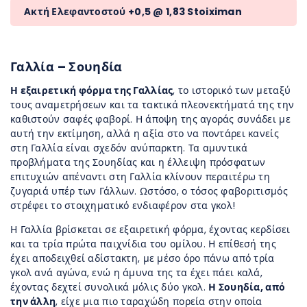
Ακτή Ελεφαντοστού +0,5 @ 1,8
3 Stoiximan
Γαλλία – Σουηδία
Η εξαιρετική φόρμα της Γαλλίας
, το ιστορικό των μεταξύ
τους αναμετρήσεων και τα τακτικά πλεονεκτήματά της την
καθιστούν σαφές φαβορί. Η άποψη της αγοράς συνάδει με
αυτή την εκτίμηση, αλλά η αξία στο να ποντάρει κανείς
στη Γαλλία είναι σχεδόν ανύπαρκτη. Τα αμυντικά
προβλήματα της Σουηδίας και η έλλειψη πρόσφατων
επιτυχιών απέναντι στη Γαλλία κλίνουν περαιτέρω τη
ζυγαριά υπέρ των Γάλλων. Ωστόσο, ο τόσος φαβοριτισμός
στρέφει το στοιχηματικό ενδιαφέρον στα γκολ!
Η Γαλλία βρίσκεται σε εξαιρετική φόρμα, έχοντας κερδίσει
και τα τρία πρώτα παιχνίδια του ομίλου. Η επίθεσή της
έχει αποδειχθεί αδίστακτη, με μέσο όρο πάνω από τρία
γκολ ανά αγώνα, ενώ η άμυνα της τα έχει πάει καλά,
έχοντας δεχτεί συνολικά μόλις δύο γκολ.
Η Σουηδία, από
την άλλη
, είχε μια πιο ταραχώδη πορεία στην οποία