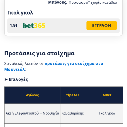
Μπόνους:
Προσφορά* χωρίς κατάθεση
Γκολ γκολ
1.91
ΕΓΓΡΑΦΗ
Προτάσεις για στοίχημα
Συνολικά, λοιπόν οι
προτάσεις για στοίχημα στο
Μουντιάλ
:
➤ Επιλογές
Αγώνας
Tipster
Μπετ
Ακτή Ελεφαντοστού – Νορβηγία
Καναβαράκης
Γκολ γκολ