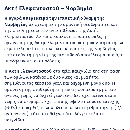
Ακτή Ελεφαντοστού – Νορβηγία
Η αγορά υπερεκτιμά την επιθετική δύναμη της
Νορβηγίας
σε σχέση με την αμυντική σταθερότητα και
την απειλή μέσω των αντεπιθέσεων της Ακτής
Ελεφαντοστού. Αν και ο Χάαλαντ τεράστιο όπλο, η
οργάνωση της Ακτής Ελεφαντοστού και η ικανότητά της να
εκμεταλλευτεί τις αμυντικές αδυναμίες της Νορβηγίας
καθιστούν τη μη νίκη της πιο πιθανό αποτέλεσμα από ό,τι
υποδηλώνουν οι αποδόσεις.
Η Ακτή Ελεφαντοστού
στα τρία παιχνίδια της στη φάση
των ομίλων, κατέγραψε δύο νίκες και μία ήττα,
σημειώνοντας τέσσερα γκολ και δεχόμενη μόνο δύο. Η
αμυντική της σταθερότητα ήταν αξιοσημείωτη, με δύο
αγώνες χωρίς να δεχτεί γκολ, ενώ δεν έχει μείνει ακόμη
χωρίς να σκοράρει. Έχει επίσης υψηλό ποσοστό κατοχής
(60%) και κερδίζει έναν αξιοσημείωτο αριθμό κόρνερ (7,2
ανά αγώνα), κάτι που δείχνει ότι ελέγχει καλά τα
παιχνίδια.
Η Νορβηγία
, από την άλλη πλευρά, έχει δείξει μεγαλύτερη