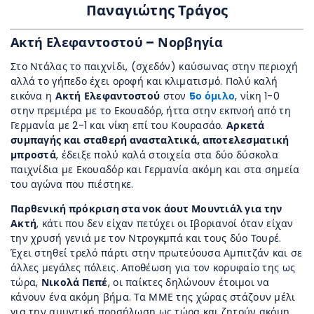
Παναγιώτης Τράγος
Ακτή Ελεφαντοστού – Νορβηγία
Στο Ντάλας το παιχνίδι, (σχεδόν) καύσωνας στην περιοχή
αλλά το γήπεδο έχει οροφή και κλιματισμό. Πολύ καλή
εικόνα η
Ακτή
Ελεφαντοστού
στον
5ο όμιλο
, νίκη 1-0
στην πρεμιέρα με το Εκουαδόρ, ήττα στην εκπνοή από τη
Γερμανία με 2-1 και νίκη επί του Κουρασάο.
Αρκετά
συμπαγής και σταθερή ανασταλτικά, αποτελεσματική
μπροστά
, έδειξε πολύ καλά στοιχεία στα δύο δύσκολα
παιχνίδια με Εκουαδόρ και Γερμανία ακόμη και στα σημεία
του αγώνα που πιέστηκε.
Παρθενική πρόκριση στα νοκ άουτ Μουντιάλ για την
Ακτή
, κάτι που δεν είχαν πετύχει οι Ιβοριανοί όταν είχαν
την χρυσή γενιά με τον Ντρογκμπά και τους δύο Τουρέ.
Έχει στηθεί τρελό πάρτι στην πρωτεύουσα Αμπιτζάν και σε
άλλες μεγάλες πόλεις. Αποθέωση για τον κορυφαίο της ως
τώρα,
Νικολά Πεπέ
, οι παίκτες δηλώνουν έτοιμοι να
κάνουν ένα ακόμη βήμα. Τα ΜΜΕ της χώρας στάζουν μέλι
για την αμυντική προσήλωση ως τώρα και ζητούν ακόμη