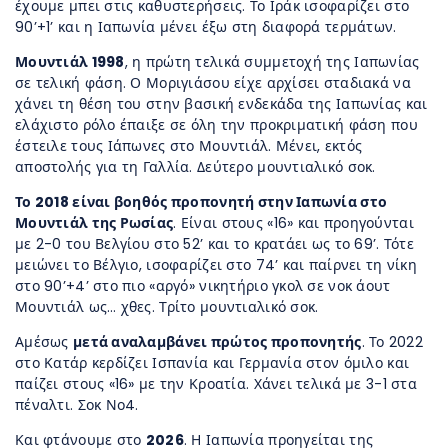
έχουμε μπει στις καθυστερήσεις. Το Ιράκ ισοφαρίζει στο
90’+1’ και η Ιαπωνία μένει έξω στη διαφορά τερμάτων.
Μουντιάλ 1998
, η πρώτη τελικά συμμετοχή της Ιαπωνίας
σε τελική φάση. Ο Μοριγιάσου είχε αρχίσει σταδιακά να
χάνει τη θέση του στην βασική ενδεκάδα της Ιαπωνίας και
ελάχιστο ρόλο έπαιξε σε όλη την προκριματική φάση που
έστειλε τους Ιάπωνες στο Μουντιάλ. Μένει, εκτός
αποστολής για τη Γαλλία. Δεύτερο μουντιαλικό σοκ.
Το 2018 είναι βοηθός προπονητή στην Ιαπωνία στο
Μουντιάλ της Ρωσίας
. Είναι στους «16» και προηγούνται
με 2-0 του Βελγίου στο 52’ και το κρατάει ως το 69’. Τότε
μειώνει το Βέλγιο, ισοφαρίζει στο 74’ και παίρνει τη νίκη
στο 90’+4’ στο πιο «αργό» νικητήριο γκολ σε νοκ άουτ
Μουντιάλ ως… χθες. Τρίτο μουντιαλικό σοκ.
Αμέσως
μετά αναλαμβάνει πρώτος προπονητής
. Το 2022
στο Κατάρ κερδίζει Ισπανία και Γερμανία στον όμιλο και
παίζει στους «16» με την Κροατία. Χάνει τελικά με 3-1 στα
πέναλτι. Σοκ Νο4.
Και φτάνουμε στο
2026
. Η Ιαπωνία προηγείται της