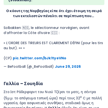
Ο κόουτς της Νορβηγίας είπε ότι έχει έτοιμη τη σειρά
των εκτελεστών πέναλτι σε περίπτωση που…
Solbakken 🇳🇴, le sélectionneur norvégien, avant
d’affronter la Côte d’Ivoire 🇨🇮 :
« L’ORDRE DES TIREURS EST CLAIREMENT DÉFINI (pour les tirs
au but). 👀 »
(CP)
pic.twitter.com/bJk1tyeVNo
— BeFootball (@_BeFootball)
June 29, 2026
Γαλλία – Σουηδία
Στο Ιστ Ράδερφορντ του Νιού Τζέρσι το ματς, η σέντρα
ο
(5μ.μ. το απόγευμα τοπική ώρα) περί τους 32
C με πολλή
υγρασία, άρα ασφυκτικές συνθήκες, σταδιακά όμως η