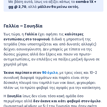
Με βάση αυτά, ίσως να αξίζει κάπως το
combo 1X +
gg @ 2,70
, αλλά
μάλλον θα μείνω εκτός.
Γαλλία – Σουηδία
Έως τώρα, η
Γαλλία
έχει αφήσει τις
καλύτερες
εντυπώσεις στο τουρνουά
. Ειδικά η μπροστινή της
τετράδα (που υποστηρίζεται και από δυνατές αλλαγές)
δείχνει ασυναγώνιστη. Δεν μπορείς με τίποτα να της
δώσεις χώρους αλλά δεν ξέρεις και ποιον να πρωτο-
αντιμετωπίσεις, αν επιλέξεις να παίξεις μαζική άμυνα σε
χαμηλά μέτρα.
Έκανε περίπατο στον
90 όμιλο
, με τρεις νίκες και 10-2
συνολική διαφορά τερμάτων και παρότι είναι στην
δύσκολη πλευρά του ταμπλό των νοκ άουτ, φιγουράρει
πλέον ως το πρώτο φαβορί της αγοράς για την κατάκτηση.
Η
Σουηδία
ίσως δεν είναι τόσο κακή ομάδα όσο
περιμέναμε αλλά
δεν έκανε και κάτι φοβερό στον όμιλο
.
Ουσιαστικά κέρδισε με 5-1 την Τυνησία που ήταν σκέτη