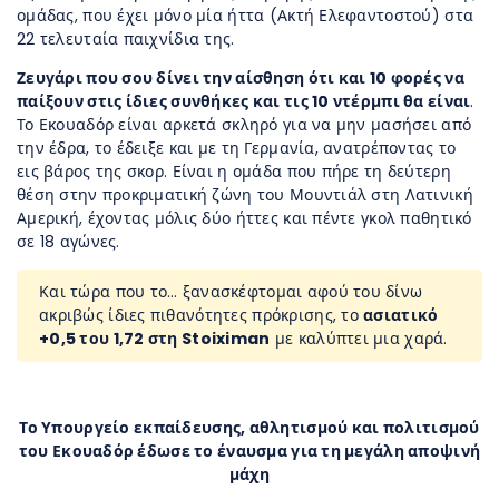
ομάδας, που έχει μόνο μία ήττα (Ακτή Ελεφαντοστού) στα
22 τελευταία παιχνίδια της.
Ζευγάρι που σου δίνει την αίσθηση ότι και 10 φορές να
παίξουν στις ίδιες συνθήκες και τις 10 ντέρμπι θα είναι
.
Το Εκουαδόρ είναι αρκετά σκληρό για να μην μασήσει από
την έδρα, το έδειξε και με τη Γερμανία, ανατρέποντας το
εις βάρος της σκορ. Είναι η ομάδα που πήρε τη δεύτερη
θέση στην προκριματική ζώνη του Μουντιάλ στη Λατινική
Αμερική, έχοντας μόλις δύο ήττες και πέντε γκολ παθητικό
σε 18 αγώνες.
Και τώρα που το… ξανασκέφτομαι αφού του δίνω
ακριβώς ίδιες πιθανότητες πρόκρισης, το
ασιατικό
+0,5 του 1,72 στη Stoiximan
με καλύπτει μια χαρά.
Το Υπουργείο εκπαίδευσης, αθλητισμού και πολιτισμού
του Εκουαδόρ έδωσε το έναυσμα για τη μεγάλη αποψινή
μάχη