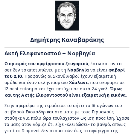
Δημήτρης Καναβαράκης
Ακτή Ελεφαντοστού – Νορβηγία
Ο ορισμός του αμφίρροπου ζευγαριού
, έστω και αν το
σετ δεν το αποτυπώνει, με τη
Νορβηγία
να είναι
φαβορί
του 2,10
. Προφανώς οι Σκανδιναβοί έχουν εξαιρετική
ομάδα και έναν σεληνιασμένο
Χάαλαντ
, που σκοράρει σε
12 σερί επίσημα και έχει πετύχει σε αυτά 24 γκολ.
Όμως
και της Ακτής Ελεφαντοστού είναι εξαιρετική η εικόνα
.
Στην πρεμιέρα της τερμάτισε το αήττητο 19 αγώνων του
στιβαρού Εκουαδόρ και στο ματς με τους Γερμανούς
στάθηκε για πολύ ώρα τουλάχιστον ως ίση προς ίση. Έχασε
το ματς όταν νόμιζε ότι είχε «κλειδώσει» το βαθμό, απλώς
γιατί οι Γερμανοί δεν σταματούν έως το σφύριγμα της