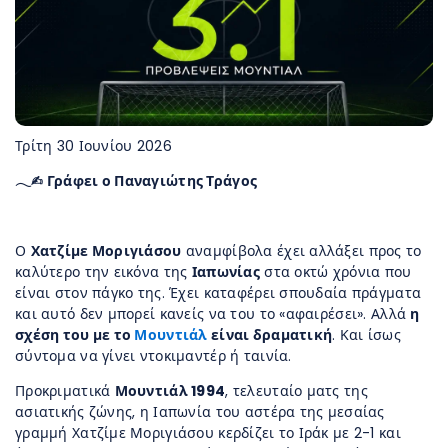
Τρίτη 30 Ιουνίου 2026
𓂃✍︎ Γράφει ο Παναγιώτης Τράγος
Ο
Χατζίμε Μοριγιάσου
αναμφίβολα έχει αλλάξει προς το
καλύτερο την εικόνα της
Ιαπωνίας
στα οκτώ χρόνια που
είναι στον πάγκο της. Έχει καταφέρει σπουδαία πράγματα
και αυτό δεν μπορεί κανείς να του το «αφαιρέσει». Αλλά
η
σχέση του με το
Μουντιάλ
είναι δραματική
. Και ίσως
σύντομα να γίνει ντοκιμαντέρ ή ταινία.
Προκριματικά
Μουντιάλ 1994
, τελευταίο ματς της
ασιατικής ζώνης, η Ιαπωνία του αστέρα της μεσαίας
γραμμή Χατζίμε Μοριγιάσου κερδίζει το Ιράκ με 2-1 και