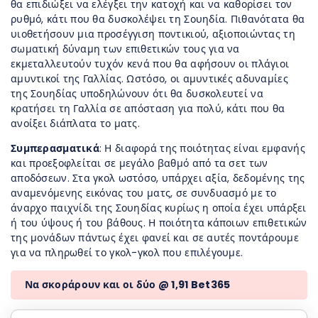
θα επιδιώξει να ελέγξει την κατοχή και να καθορίσει τον
ρυθμό, κάτι που θα δυσκολέψει τη Σουηδία. Πιθανότατα θα
υιοθετήσουν μια προσέγγιση ποντικιού, αξιοποιώντας τη
σωματική δύναμη των επιθετικών τους για να
εκμεταλλευτούν τυχόν κενά που θα αφήσουν οι πλάγιοι
αμυντικοί της Γαλλίας. Ωστόσο, οι αμυντικές αδυναμίες
της Σουηδίας υποδηλώνουν ότι θα δυσκολευτεί να
κρατήσει τη Γαλλία σε απόσταση για πολύ, κάτι που θα
ανοίξει διάπλατα το ματς.
Συμπερασματικά
: Η διαφορά της ποιότητας είναι εμφανής
και προεξοφλείται σε μεγάλο βαθμό από τα σετ των
αποδόσεων. Στα γκολ ωστόσο, υπάρχει αξία, δεδομένης της
αναμενόμενης εικόνας του ματς, σε συνδυασμό με το
άναρχο παιχνίδι της Σουηδίας κυρίως η οποία έχει υπάρξει
ή του ύψους ή του βάθους. Η ποιότητα κάποιων επιθετικών
της μονάδων πάντως έχει φανεί και σε αυτές ποντάρουμε
για να πληρωθεί το γκολ-γκολ που επιλέγουμε.
Να σκοράρουν και οι δύο @ 1,91 Bet365