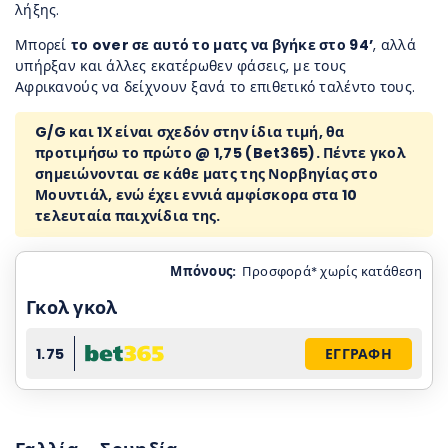
λήξης.
Μπορεί
το over σε αυτό το ματς να βγήκε στο 94’
, αλλά
υπήρξαν και άλλες εκατέρωθεν φάσεις, με τους
Αφρικανούς να δείχνουν ξανά το επιθετικό ταλέντο τους.
G/G και 1Χ είναι σχεδόν στην ίδια τιμή, θα
προτιμήσω το πρώτο @ 1,75 (
Bet365). Πέντε γκολ
σημειώνονται σε κάθε ματς της Νορβηγίας στο
Μουντιάλ, ενώ έχει εννιά αμφίσκορα στα 10
τελευταία παιχνίδια της.
Μπόνους:
Προσφορά* χωρίς κατάθεση
Γκολ γκολ
1.75
ΕΓΓΡΑΦΗ