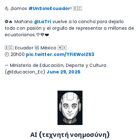
💪 ¡Somos
#UnSoloEcuador
! 🇪🇨
⚽🔥 Mañana
@LaTri
vuelve a la cancha para dejarlo
todo con pasión y el orgullo de representar a millones de
ecuatorianos.💛💙❤️
🇪🇨 Ecuador 🆚 México 🇲🇽
🕗 20h00
pic.twitter.com/TFiEWoIZ53
— Ministerio de Educación, Deporte y Cultura
(@Educacion_Ec)
June 29, 2026
ΑΙ (τεχνητή νοημοσύνη)