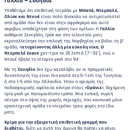
Γαλλία – Σουηδία
Υποθέταμε ότι επιθετική τετράδα με
Μπαπέ, Ντεμπελέ,
Ολίσε και Ντουέ
είναι πολύ δύσκολο να αντιμετωπιστεί
από ομάδα που δεν είναι στην αφρόκρεμα και αυτό
ακριβώς αποδείχτηκε στη φάση των ομίλων. Η
Γαλλία
καθάρισε Σενεγάλη, Ιράκ και στο τελευταίο ματς
εκμεταλλεύτηκε την επιλογή της Νορβηγίας να βάλει τη β’
ομάδα, π
ετυχαίνοντας άλλη μία εύκολη νίκη. Ο
Ντεμπελέ έκανε
χατ-τρικ σε 25 λεπτά (7’-32’), ενώ ο
Ντουέ έβαλε το τέταρτο γκολ στο 94’.
Με τη
Σουηδία
δεν έχω καταλάβει αν οι πραγματικές
δυνατότητές της είναι πιο κοντά στο 5-1 επί της Τυνησίας
ή στο 1-5 από την Ολλανδία. Ήταν ο ορισμός της
ποδοσφαιρικής αφέλειας κόντρα στους «
Οράνιε
», δεχόμενη
τρία γκολ με πανομοιότυπο τρόπο. Μια τυπική, συρτή
σέντρα στο ύψος της μικρής περιοχής, που κανονικά μόνο
ερασιτεχνική ομάδα το επιτρέπει τρεις φορές στο ίδιο
ματς.
Κρίμα για την εξαιρετική επιθετική γραμμή που
διαθέτει,
διότι με αυτή την άμυνα θα πρέπει να κάνει