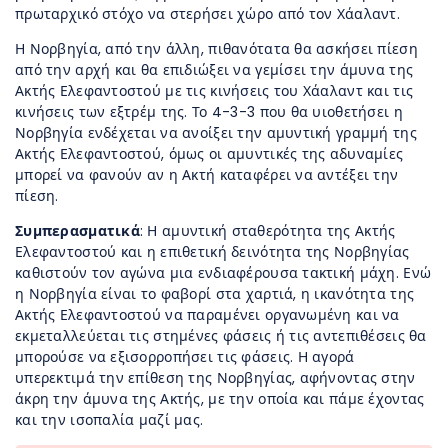
πρωταρχικό στόχο να στερήσει χώρο από τον Χάαλαντ.
Η Νορβηγία, από την άλλη, πιθανότατα θα ασκήσει πίεση
από την αρχή και θα επιδιώξει να γεμίσει την άμυνα της
Ακτής Ελεφαντοστού με τις κινήσεις του Χάαλαντ και τις
κινήσεις των εξτρέμ της. Το 4-3-3 που θα υιοθετήσει η
Νορβηγία ενδέχεται να ανοίξει την αμυντική γραμμή της
Ακτής Ελεφαντοστού, όμως οι αμυντικές της αδυναμίες
μπορεί να φανούν αν η Ακτή καταφέρει να αντέξει την
πίεση.
Συμπερασματικά
: Η αμυντική σταθερότητα της Ακτής
Ελεφαντοστού και η επιθετική δεινότητα της Νορβηγίας
καθιστούν τον αγώνα μια ενδιαφέρουσα τακτική μάχη. Ενώ
η Νορβηγία είναι το φαβορί στα χαρτιά, η ικανότητα της
Ακτής Ελεφαντοστού να παραμένει οργανωμένη και να
εκμεταλλεύεται τις στημένες φάσεις ή τις αντεπιθέσεις θα
μπορούσε να εξισορροπήσει τις φάσεις. Η αγορά
υπερεκτιμά την επίθεση της Νορβηγίας, αφήνοντας στην
άκρη την άμυνα της Ακτής, με την οποία και πάμε έχοντας
και την ισοπαλία μαζί μας.