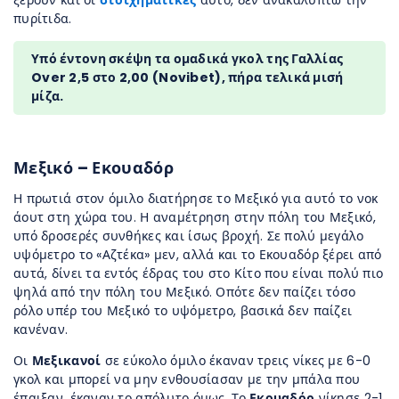
ξέρουν και οι
στοιχηματικές
αυτό, δεν ανακαλύπτω την
πυρίτιδα.
Υπό έντονη σκέψη τα ομαδικά γκολ της Γαλλίας
Over 2,5 στο 2,00 (
Novibet), πήρα τελικά μισή
μίζα.
Μεξικό – Εκουαδόρ
Η πρωτιά στον όμιλο διατήρησε το Μεξικό για αυτό το νοκ
άουτ στη χώρα του. Η αναμέτρηση στην πόλη του Μεξικό,
υπό δροσερές συνθήκες και ίσως βροχή. Σε πολύ μεγάλο
υψόμετρο το «Αζτέκα» μεν, αλλά και το Εκουαδόρ ξέρει από
αυτά, δίνει τα εντός έδρας του στο Κίτο που είναι πολύ πιο
ψηλά από την πόλη του Μεξικό. Οπότε δεν παίζει τόσο
ρόλο υπέρ του Μεξικό το υψόμετρο, βασικά δεν παίζει
κανέναν.
Οι
Μεξικανοί
σε εύκολο όμιλο έκαναν τρεις νίκες με 6-0
γκολ και μπορεί να μην ενθουσίασαν με την μπάλα που
έπαιξαν, έκαναν το απόλυτο όμως. Το
Εκουαδόρ
νίκησε 2-1