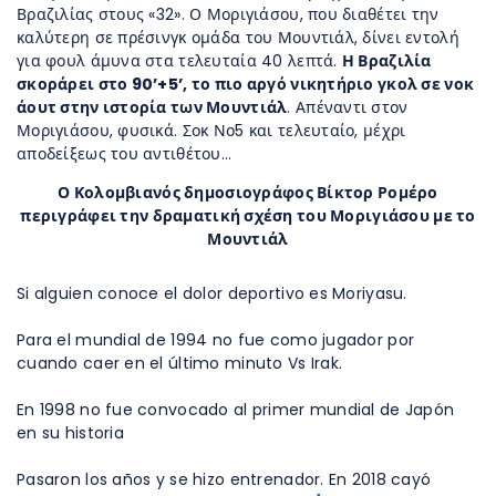
Βραζιλίας στους «32». Ο Μοριγιάσου, που διαθέτει την
καλύτερη σε πρέσινγκ ομάδα του Μουντιάλ, δίνει εντολή
για φουλ άμυνα στα τελευταία 40 λεπτά.
Η Βραζιλία
σκοράρει στο 90’+5’, το πιο αργό νικητήριο γκολ σε νοκ
άουτ στην ιστορία των Μουντιάλ
. Απέναντι στον
Μοριγιάσου, φυσικά. Σοκ Νο5 και τελευταίο, μέχρι
αποδείξεως του αντιθέτου…
Ο Κολομβιανός δημοσιογράφος Βίκτορ Ρομέρο
περιγράφει την δραματική σχέση του Μοριγιάσου με το
Μουντιάλ
Si alguien conoce el dolor deportivo es Moriyasu.
Para el mundial de 1994 no fue como jugador por
cuando caer en el último minuto Vs Irak.
En 1998 no fue convocado al primer mundial de Japón
en su historia
Pasaron los años y se hizo entrenador. En 2018 cayó