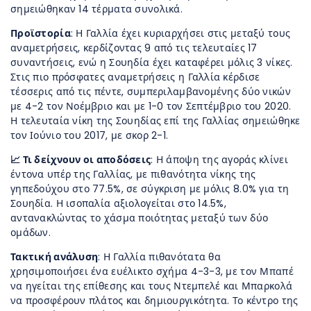
σημειώθηκαν 14 τέρματα συνολικά.
Προϊστορία
: Η Γαλλία έχει κυριαρχήσει στις μεταξύ τους
αναμετρήσεις, κερδίζοντας 9 από τις τελευταίες 17
συναντήσεις, ενώ η Σουηδία έχει καταφέρει μόλις 3 νίκες.
Στις πιο πρόσφατες αναμετρήσεις η Γαλλία κέρδισε
τέσσερις από τις πέντε, συμπεριλαμβανομένης δύο νικών
με 4-2 τον Νοέμβριο και με 1-0 τον Σεπτέμβριο του 2020.
Η τελευταία νίκη της Σουηδίας επί της Γαλλίας σημειώθηκε
τον Ιούνιο του 2017, με σκορ 2-1.
📈 Τι δείχνουν οι αποδόσεις
: Η άποψη της αγοράς κλίνει
έντονα υπέρ της Γαλλίας, με πιθανότητα νίκης της
γηπεδούχου στο 77.5%, σε σύγκριση με μόλις 8.0% για τη
Σουηδία. Η ισοπαλία αξιολογείται στο 14.5%,
αντανακλώντας το χάσμα ποιότητας μεταξύ των δύο
ομάδων.
Τακτική ανάλυση
: Η Γαλλία πιθανότατα θα
χρησιμοποιήσει ένα ευέλικτο σχήμα 4-3-3, με τον Μπαπέ
να ηγείται της επίθεσης και τους Ντεμπελέ και Μπαρκολά
να προσφέρουν πλάτος και δημιουργικότητα. Το κέντρο της