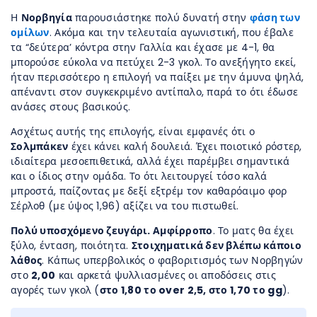
Η
Νορβηγία
παρουσιάστηκε πολύ δυνατή στην
φάση των
ομίλων
. Ακόμα και την τελευταία αγωνιστική, που έβαλε
τα “δεύτερα’ κόντρα στην Γαλλία και έχασε με 4-1, θα
μπορούσε εύκολα να πετύχει 2-3 γκολ. Το ανεξήγητο εκεί,
ήταν περισσότερο η επιλογή να παίξει με την άμυνα ψηλά,
απέναντι στον συγκεκριμένο αντίπαλο, παρά το ότι έδωσε
ανάσες στους βασικούς.
Ασχέτως αυτής της επιλογής, είναι εμφανές ότι ο
Σολμπάκεν
έχει κάνει καλή δουλειά. Έχει ποιοτικό ρόστερ,
ιδιαίτερα μεσοεπιθετικά, αλλά έχει παρέμβει σημαντικά
και ο ίδιος στην ομάδα. Το ότι λειτουργεί τόσο καλά
μπροστά, παίζοντας με δεξί εξτρέμ τον καθαρόαιμο φορ
Σέρλοθ (με ύψος 1,96) αξίζει να του πιστωθεί.
Πολύ υποσχόμενο ζευγάρι. Αμφίρροπο
. Το ματς θα έχει
ξύλο, ένταση, ποιότητα.
Στοιχηματικά δεν βλέπω κάποιο
λάθος
. Κάπως υπερβολικός ο φαβοριτισμός των Νορβηγών
στο
2,00
και αρκετά ψυλλιασμένες οι αποδόσεις στις
αγορές των γκολ (
στο 1,80 το over 2,5, στο 1,70 το gg
).