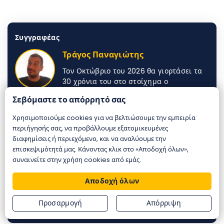
Συγγραφέας
Τράγος Παναγιώτης
Τον Οκτώβριο του 2026 θα γιορτάσει τα
30 χρόνια του στο στοίχημα ο
Παναγιώτης. Με πέρασμα από όλα τα
Σεβόμαστε το απόρρητό σας
έντυπα του στοιχηματικού Τύπου
παράλληλα με τα αθλητικά του ρεπορτάζ,
Χρησιμοποιούμε cookies για να βελτιώσουμε την εμπειρία
έχει έναν ιδιαίτερο τρόπο να σου εξηγεί
περιήγησής σας, να προβάλλουμε εξατομικευμένες
τις επιλογές του. Κάποιοι τον διαβάσατε
διαφημίσεις ή περιεχόμενο, και να αναλύουμε την
στο Betonet με τον αείμνηστο Γιώργο
επισκεψιμότητά μας. Κάνοντας κλικ στο «Αποδοχή όλων»,
Παρασκευά και πλέον είναι αποκλειστικά
συναινείτε στην χρήση cookies από εμάς.
εδώ μαζί μας. Ιδιαίτερη γραφή, με την
κλασική του πλέον ατάκα «υπάρχουν δύο
Αποδοχή όλων
απόψεις, η δική μου και η λάθος» βάζει
πολύ συχνά και το χιούμορ στα κείμενά
Προσαρμογή
Απόρριψη
του.