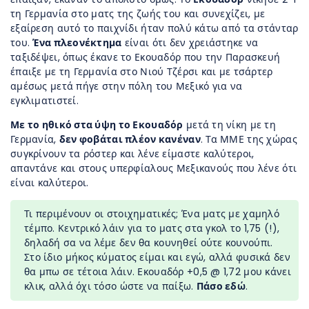
τη Γερμανία στο ματς της ζωής του και συνεχίζει, με
εξαίρεση αυτό το παιχνίδι ήταν πολύ κάτω από τα στάνταρ
του.
Ένα πλεονέκτημα
είναι ότι δεν χρειάστηκε να
ταξιδέψει, όπως έκανε το Εκουαδόρ που την Παρασκευή
έπαιξε με τη Γερμανία στο Νιού Τζέρσι και με τσάρτερ
αμέσως μετά πήγε στην πόλη του Μεξικό για να
εγκλιματιστεί.
Με το ηθικό στα ύψη το Εκουαδόρ
μετά τη νίκη με τη
Γερμανία,
δεν φοβάται πλέον κανέναν
. Τα ΜΜΕ της χώρας
συγκρίνουν τα ρόστερ και λένε είμαστε καλύτεροι,
απαντάνε και στους υπερφίαλους Μεξικανούς που λένε ότι
είναι καλύτεροι.
Τι περιμένουν οι στοιχηματικές; Ένα ματς με χαμηλό
τέμπο. Κεντρικό λάιν για το ματς στα γκολ το 1,75 (!),
δηλαδή σα να λέμε δεν θα κουνηθεί ούτε κουνούπι.
Στο ίδιο μήκος κύματος είμαι και εγώ, αλλά φυσικά δεν
θα μπω σε τέτοια λάιν. Εκουαδόρ +0,5 @ 1,72 μου κάνει
κλικ, αλλά όχι τόσο ώστε να παίξω.
Πάσο εδώ
.