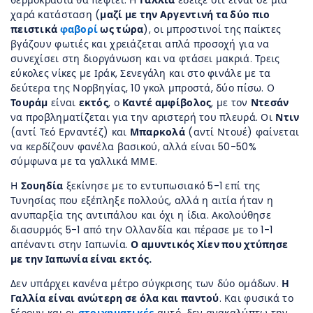
θερμοκρασία θα πέφτει. Η
Γαλλία
έδειξε ότι είναι σε μια
χαρά κατάσταση (
μαζί με την Αργεντινή τα δύο πιο
πειστικά
φαβορί
ως τώρα
), οι μπροστινοί της παίκτες
βγάζουν φωτιές και χρειάζεται απλά προσοχή για να
συνεχίσει στη διοργάνωση και να φτάσει μακριά. Τρεις
εύκολες νίκες με Ιράκ, Σενεγάλη και στο φινάλε με τα
δεύτερα της Νορβηγίας, 10 γκολ μπροστά, δύο πίσω. Ο
Τουράμ
είναι
εκτός
, ο
Καντέ αμφίβολος
, με τον
Ντεσάν
να προβληματίζεται για την αριστερή του πλευρά. Οι
Ντιν
(αντί Τεό Ερναντέζ) και
Μπαρκολά
(αντί Ντουέ) φαίνεται
να κερδίζουν φανέλα βασικού, αλλά είναι 50-50%
σύμφωνα με τα γαλλικά ΜΜΕ.
Η
Σουηδία
ξεκίνησε με το εντυπωσιακό 5-1 επί της
Τυνησίας που εξέπληξε πολλούς, αλλά η αιτία ήταν η
ανυπαρξία της αντιπάλου και όχι η ίδια. Ακολούθησε
διασυρμός 5-1 από την Ολλανδία και πέρασε με το 1-1
απέναντι στην Ιαπωνία.
Ο αμυντικός Χίεν που χτύπησε
με την Ιαπωνία είναι εκτός.
Δεν υπάρχει κανένα μέτρο σύγκρισης των δύο ομάδων.
Η
Γαλλία είναι ανώτερη σε όλα και παντού
. Και φυσικά το