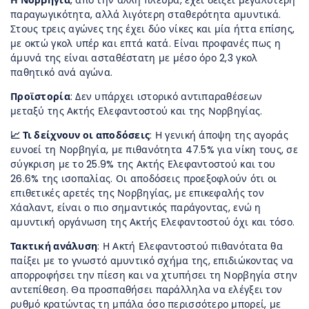
παραγωγικότητα, αλλά λιγότερη σταθερότητα αμυντικά.
Στους τρεις αγώνες της έχει δύο νίκες και μία ήττα επίσης,
με οκτώ γκολ υπέρ και επτά κατά. Είναι προφανές πως η
άμυνά της είναι ασταθέστατη με μέσο όρο 2,3 γκολ
παθητικό ανά αγώνα.
Προϊστορία
: Δεν υπάρχει ιστορικό αντιπαραθέσεων
μεταξύ της Ακτής Ελεφαντοστού και της Νορβηγίας.
📈 Τι δείχνουν οι αποδόσεις
: Η γενική άποψη της αγοράς
ευνοεί τη Νορβηγία, με πιθανότητα 47.5% για νίκη τους, σε
σύγκριση με το 25.9% της Ακτής Ελεφαντοστού και του
26.6% της ισοπαλίας. Οι αποδόσεις προεξοφλούν ότι οι
επιθετικές αρετές της Νορβηγίας, με επικεφαλής τον
Χάαλαντ, είναι ο πιο σημαντικός παράγοντας, ενώ η
αμυντική οργάνωση της Ακτής Ελεφαντοστού όχι και τόσο.
Τακτική ανάλυση
: Η Ακτή Ελεφαντοστού πιθανότατα θα
παίξει με το γνωστό αμυντικό σχήμα της, επιδιώκοντας να
απορροφήσει την πίεση και να χτυπήσει τη Νορβηγία στην
αντεπίθεση. Θα προσπαθήσει παράλληλα να ελέγξει τον
ρυθμό κρατώντας τη μπάλα όσο περισσότερο μπορεί, με