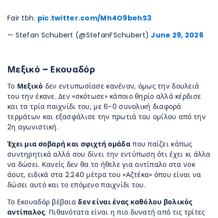
Fair tbh.
pic.twitter.com/Mh4O9behS3
— Stefan Schubert (@StefanFSchubert)
June 29, 2026
Μεξικό – Εκουαδόρ
Το
Μεξικό
δεν εντυπωσίασε κανέναν, όμως την δουλειά
του την έκανε. Δεν «σκότωσε» κάποιο θηρίο αλλά κέρδισε
και τα τρία παιχνίδι του, με 6-0 συνολική διαφορά
τερμάτων και εξασφάλισε την πρωτιά του ομίλου από την
2η αγωνιστική.
Έχει μια σοβαρή και σφιχτή ομάδα
που παίζει κάπως
συντηρητικά αλλά σου δίνει την εντύπωση ότι έχει κι άλλα
να δώσει. Κανείς δεν θα το ήθελε για αντίπαλο στα νοκ
άουτ, ειδικά στα 2.240 μέτρα του «Αζτέκα» όπου είναι να
δώσει αυτό και το επόμενο παιχνίδι του.
Το Εκουαδόρ βέβαια
δεν είναι ένας καθόλου βολικός
αντίπαλος
. Πιθανότατα είναι η πιο δυνατή από τις τρίτες