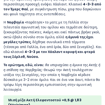
περισσότερη προσοχή ενόψει Χάαλαντ. Κλασικό
4-3-3 από
τον Έμερς Φαέ
, με συγκέντρωση πίσω, χαφ που δαγκώνουν
και φουλ ταχύτητα στις αντεπιθέσεις.
Η
Νορβηγία
«παράτησε» το ματς με τη Γαλλία στην
τελευταία αγωνιστική του ομίλου και τερμάτισε δεύτερη,
ξεκουράζοντας παίκτες. Ακόμη και εκεί πάντως βρήκε γκολ,
οκτώ έβαλε σύνολο στον όμιλο, αλλά
η άμυνά της έχει
μεγάλες τρύπες
, δέχθηκε συνολικά επτά τέρματα
(τέσσερα από Γαλλία, ένα από Ιράκ, δύο από Σενεγάλη). Και
εδώ κλασικό
4-3-3 με τον Χάαλαντ κορυφή και φτερά
τους Σέρλοθ, Νούσα.
Το ερώτημα, εδώ, είναι:
θα υπερισχύσει η άμυνα της Ακτής ή
η επίθεση της Νορβηγίας;
Θεωρώ την Ακτή τουλάχιστον
ισάξια της Σενεγάλης, την οποία η Νορβηγία κέρδισε
δύσκολα με 3-2 στον όμιλο. Και σε ένα νοκ άουτ, πάντα θα
τρέφω λίγη περισσότερη εμπιστοσύνη στην αμυντική
λειτουργία.
Μισή μίζα Ακτή Ελεφαντοστού +0,5 @ 1,83
(
Stoiximan).