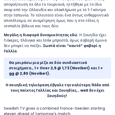
απογοήτευση σε όλο το τουρνουά, ηττήθηκε με το ίδιο
σκορ από την Ολλανδία και ολοκλήρωσε με το 1-1 κόντρα
στην Ιαπωνία. Το τελευταίο είναι ένα όντως ενθαρρυντικό
αποτέλεσμα, σε αναμέτρηση όμως που η στο τέλος η
ισοπαλία βόλευε και τους δύο.
Μεγάλη η διαφορά δυναμικότητας εδώ
. Η Σουηδία έχει
Γιόκερες, Ελάνγκα και Ισάκ μπροστά, όμως σοβαρή άμυνα
δεν μπορεί να παίξει.
Σωστά είναι “καυτό” φαβορί η
Γαλλία
.
Θα μοιράσω μια μίζα σε δύο συνδυαστικά
στοιχήματα., 1 + Over 2,5 @ 1,73 (Novibet) και 1 +
gg @ 2,80 (
Novibet).
Η σουηδική τηλεόραση έβγαλε την καλύτερη 11άδα από
τους παίκτες Γαλλίας και Σουηδίας… well δεν έχει
Σουηδούς!
Swedish TV gives a combined France-Sweden starting
eleven ahead of tomorrow's match.