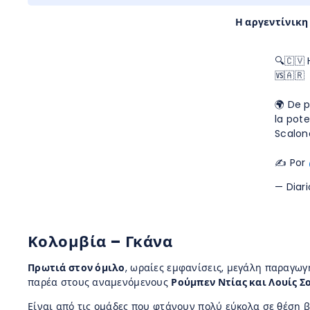
Η αργεντίνικη
🔍🇨🇻
🆚🇦🇷
🌍 De 
la pot
Scalon
✍️ Por
— Diar
Κολομβία – Γκάνα
Πρωτιά στον όμιλο
, ωραίες εμφανίσεις, μεγάλη παραγωγ
παρέα στους αναμενόμενους
Ρούμπεν Ντίας και Λουίς Σ
Είναι από τις ομάδες που φτάνουν πολύ εύκολα σε θέση β