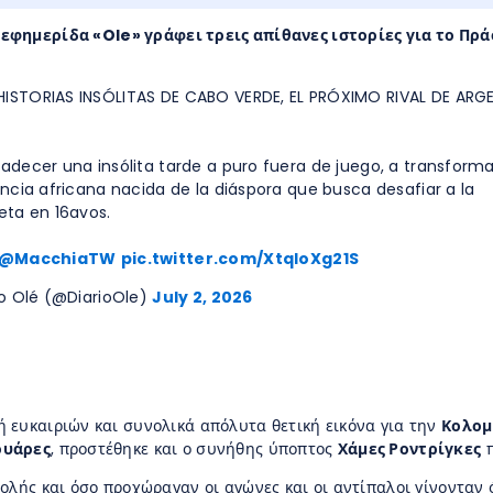
 εφημερίδα «Ole» γράφει τρεις απίθανες ιστορίες για το Πρ
 HISTORIAS INSÓLITAS DE CABO VERDE, EL PRÓXIMO RIVAL DE ARG
padecer una insólita tarde a puro fuera de juego, a transform
encia africana nacida de la diáspora que busca desafiar a la
eta en 16avos.
@MacchiaTW
pic.twitter.com/XtqloXg21S
io Olé (@DiarioOle)
July 2, 2026
ή ευκαιριών και συνολικά απόλυτα θετική εικόνα για την
Κολομ
ουάρες
, προστέθηκε και ο συνήθης ύποπτος
Χάμες Ροντρίγκες
π
ολής και όσο προχώραγαν οι αγώνες και οι αντίπαλοι γίνονταν 