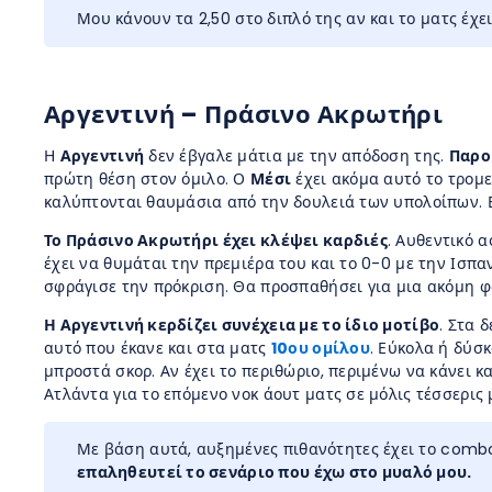
Μου κάνουν τα 2,50 στο διπλό της αν και το ματς έχ
Αργεντινή – Πράσινο Ακρωτήρι
Η
Αργεντινή
δεν έβγαλε μάτια με την απόδοση της.
Παρο
πρώτη θέση στον όμιλο. Ο
Μέσι
έχει ακόμα αυτό το τρομ
καλύπτονται θαυμάσια από την δουλειά των υπολοίπων. Β
Το Πράσινο Ακρωτήρι έχει κλέψει καρδιές
. Αυθεντικό 
έχει να θυμάται την πρεμιέρα του και το 0-0 με την Ισπ
σφράγισε την πρόκριση. Θα προσπαθήσει για μια ακόμη φο
Η Αργεντινή κερδίζει συνέχεια με το ίδιο μοτίβο
. Στα 
αυτό που έκανε και στα ματς
10ου ομίλου
. Εύκολα ή δύσκ
μπροστά σκορ. Αν έχει το περιθώριο, περιμένω να κάνει 
Ατλάντα για το επόμενο νοκ άουτ ματς σε μόλις τέσσερις 
Με βάση αυτά, αυξημένες πιθανότητες έχει το combo
επαληθευτεί το σενάριο που έχω στο μυαλό μου.