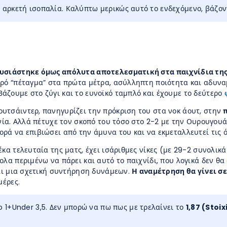
ει αρκετή ισοπαλία. Καλύπτω μερικώς αυτό το ενδεχόμενο, βάζο
υσιάστηκε όμως απόλυτα αποτελεσματική στα παιχνίδια τη
ερό “πέταγμα” στα πρώτα μέτρα, ασύλληπτη ποιότητα και αδυνα
άζουμε στο ζύγι και το ευνοϊκό ταμπλό και έχουμε το δεύτερο
αουτσάιντερ, πανηγυρίζει την πρόκριση του στα νοκ άουτ, στην
ανία. Αλλά πέτυχε τον σκοπό του τόσο στο 2-2 με την Ουρουγουά
ρά να επιβιώσει από την άμυνα του και να εκμεταλλευτεί τις ό
δέκα τελευταία της ματς, έχει ισάριθμες νίκες (με 29-2 συνολι
ολα περιμένω να πάρει και αυτό το παιχνίδι, που λογικά δεν θα 
και μια σχετική συντήρηση δυνάμεων.
Η αναμέτρηση θα γίνει σ
μέρες.
 1+Under 3,5. Δεν μπορώ να πω πως με τρελαίνει το
1,87 (Stoi