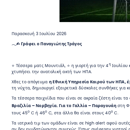
Παρασκευή 3 Ιουλίου 2026
𓂃✍︎ Γράφει ο Παναγιώτης Τράγος
η
⭐ Τέσσερα ματς Μουντιάλ, ⭐ η γιορτή για την 4
Ιουλίου 
χτυπήσει την ανατολική ακτή των ΗΠΑ.
Χθες το απόγευμα
η Εθνική Υπηρεσία Καιρού των ΗΠΑ, 
τη νύχτα, δημιουργεί εξαιρετικά δύσκολες συνθήκες για κ
Τα τέσσερα παιχνίδια που είναι σε ακραία ζέστη είναι τ
Βραζιλία – Νορβηγία. Για το Γαλλία – Παραγουάη
στη Φι
ο
ο
ο
τους 45
C ή 46
C, στα άλλα θα είναι στους 40
C.
Τα ιατρικά τιμ των ομάδων είναι σε high alert αφού αυ
αν δεν ενυδατώνονται συνεχώς. Όπως ανέφεραν γιατροί 