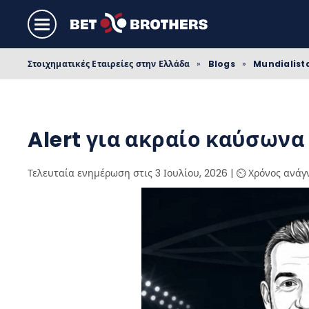
Στοιχηματικές Εταιρείες στην Ελλάδα
»
Blogs
»
Mundialista
Alert για ακραίο καύσωνα
Τελευταία ενημέρωση στις 3 Ιουλίου, 2026
|
⏲️ Χρόνος ανάγ