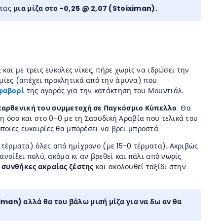
ντας
μια μίζα στο -0,25 @ 2,07 (Stoiximan).
ς
και με τρεις εύκολες νίκες, πήρε χωρίς να ιδρώσει την
μίες (απέχει προκλητικά από την άμυνα) που
φαβορί
της αγοράς για την κατάκτηση του Μουντιάλ.
παρθενική του συμμετοχή σε Παγκόσμιο Κύπελλο
. Θα
η όσο και στο 0-0 με τη Σαουδική Αραβία που τελικά του
ποιες ευκαιρίες θα μπορέσει να βρει μπροστά.
κά τέρματα) όλες από ημίχρονο (με 15-0 τέρματα). Ακριβώς
ανοίξει πολύ, ακόμα κι αν βρεθεί και πάλι από νωρίς
ε συνθήκες ακραίας ζέστης
και ακολουθεί ταξίδι στην
ximan) αλλά θα του βάλω μισή μίζα για να δω αν θα