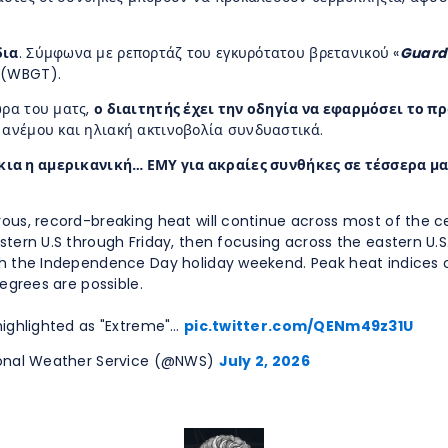
δια
. Σύμφωνα με ρεπορτάζ του εγκυρότατου βρετανικού «
Guard
 (WBGT).
ώρα του ματς,
ο διαιτητής έχει την οδηγία να εφαρμόσει το 
 ανέμου και ηλιακή ακτινοβολία συνδυαστικά.
ια η αμερικανική… ΕΜΥ για ακραίες συνθήκες σε τέσσερα μ
ous, record-breaking heat will continue across most of the c
tern U.S through Friday, then focusing across the eastern U.S
h the Independence Day holiday weekend. Peak heat indices 
degrees are possible.
highlighted as "Extreme"…
pic.twitter.com/QENm49z31U
onal Weather Service (@NWS)
July 2, 2026