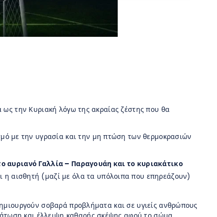
α ως την Κυριακή λόγω της ακραίας ζέστης που θα
μό με την υγρασία και την μη πτώση των θερμοκρασιών
το αυριανό Γαλλία – Παραγουάη και το κυριακάτικο
ι η αισθητή (μαζί με όλα τα υπόλοιπα που επηρεάζουν)
 δημιουργούν σοβαρά προβλήματα και σε υγιείς ανθρώπους
δάτωση και έλλειψη καθαρής σκέψης αφού το σώμα