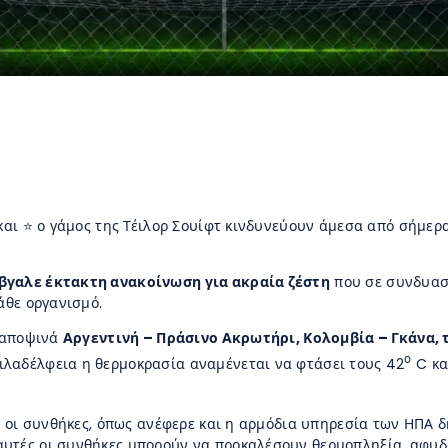
και ⭐ ο γάμος της Τέιλορ Σουίφτ κινδυνεύουν άμεσα από σήμερ
έβγαλε έκτακτη ανακοίνωση για ακραία ζέστη
που σε συνδυασ
άθε οργανισμό.
α αποψινά
Αργεντινή – Πράσινο Ακρωτήρι, Κολομβία – Γκάνα, 
ο
λαδέλφεια η θερμοκρασία αναμένεται να φτάσει τους 42
C κα
τές οι συνθήκες, όπως ανέφερε και η αρμόδια υπηρεσία των ΗΠΑ
αυτές οι συνθήκες μπορούν να προκαλέσουν θερμοπληξία, αφυ