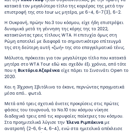
κατακτά τον μεγαλύτερο τίτλο της καριέρας της μετά την
επιστροφή της στο tour ως μητέρα, με 6-4, 6-7(3), 6-2.
Η Ουκρανή, πρώην Νο.3 του κόσμου, είχε ήδη επιστρέψει
δυναμικά μετά τη γέννηση της κόρης της το 2022,
κατακτώντας τρεις τίτλους WTA. Η επιτυχία όμως στη
Ρώμη αποτελεί με διαφορά το σημαντικότερο επίτευγμά
της στη δεύτερη αυτή «ζωή» της στο επαγγελματικό τένις.
Μάλιστα, πρόκειται για τον μεγαλύτερο τίτλο που κατακτά
μητέρα στο WTA Tour εδώ και σχεδόν έξι χρόνια, από τότε
που η
Βικτόρια Αζαρένκα
είχε πάρει το Σινσινάτι Open το
2020.
Και η 31χρονη Σβιτόλινα το έκανε, περνώντας πραγματικά
μέσα από… φωτιά.
Μετά από τρεις σχετικά άνετες προκρίσεις στις πρώτες
φάσεις του τουρνουά, το Νο.10 του κόσμου νίκησε
διαδοχικά τρεις από τις κορυφαίες παίκτριες του κόσμου.
Στα προημιτελικά λύγισε την
Έλενα Ριμπάκινα
με
ανατροπή (2-6, 6-4, 6-4), ενώ στα ημιτελικά απέκλεισε