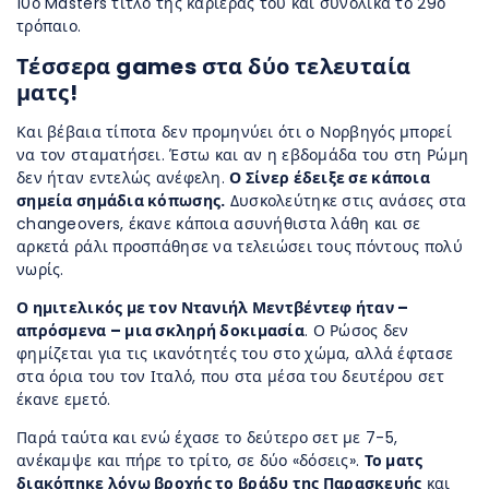
10ο Masters τίτλο της καριέρας του και συνολικά το 29ο
τρόπαιο.
Τέσσερα games στα δύο τελευταία
ματς!
Και βέβαια τίποτα δεν προμηνύει ότι ο Νορβηγός μπορεί
να τον σταματήσει. Έστω και αν η εβδομάδα του στη Ρώμη
δεν ήταν εντελώς ανέφελη.
Ο Σίνερ έδειξε σε κάποια
σημεία σημάδια κόπωσης.
Δυσκολεύτηκε στις ανάσες στα
changeovers, έκανε κάποια ασυνήθιστα λάθη και σε
αρκετά ράλι προσπάθησε να τελειώσει τους πόντους πολύ
νωρίς.
Ο ημιτελικός με τον Ντανιήλ Μεντβέντεφ ήταν –
απρόσμενα – μια σκληρή δοκιμασία
. Ο Ρώσος δεν
φημίζεται για τις ικανότητές του στο χώμα, αλλά έφτασε
στα όρια του τον Ιταλό, που στα μέσα του δευτέρου σετ
έκανε εμετό.
Παρά ταύτα και ενώ έχασε το δεύτερο σετ με 7-5,
ανέκαμψε και πήρε το τρίτο, σε δύο «δόσεις».
Το ματς
διακόπηκε λόγω βροχής το βράδυ της Παρασκευής
και