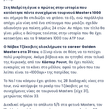
Στη Μαδρίτη έγινε ο πρώτος στην ιστορία που
κατέκτησε πέντε συνεχόμενα τουρνουά Masters 1000
και σήμερα θα επιδιώξει να φτάσει τα έξι, ενώ παράλληλα
απέχει μία νίκη από ένα επίτευγμα που μοιάζει σχεδόν
αδιανόητο για παίκτη μόλις 24 ετών. Αν πάρει τον τίτλο θα
γίνει μόλις ο δεύτερος τενίστας στην ιστορία που θα έχει
κατακτήσει και τα 9 Masters 1000 του ATP tour.
Ο Νόβακ Τζόκοβιτς ολοκλήρωσε το career Golden
Masters στα 31 του
, ο Σίνερ είναι σε θέση να το πετύχει
πολύ μικρότερος. Ακόμα βέβαια και αν ηττηθεί στον τελικό
της Κυριακής από τον
Κάσπερ Ρουντ
, θα έχει πολλές
ευκαιρίες να το κάνει στο μέλλον, αφού το μόνο που του
λείπει είναι το «1000αρι» της πατρίδας του.
Το Νο.1 του κόσμου έχει φτάσει τις 28 διαδοχικές νίκες στο
tour, ενώ κατέρριψε το ρεκόρ του Τζόκοβιτς με τις
συνεχόμενες νίκες σε τουρνουά Masters (είχε 31),
μετρώντας πλέον 33.
Διεκδικεί σήμερα το απόλυτο 5/5 στα φετινά Masters, τον