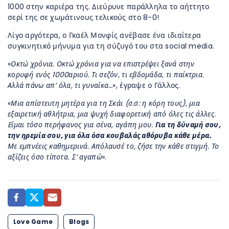
1000 στην καριέρα της. Διεύρυνε παράλληλα το αήττητο
σερί της σε χωμάτινους τελικούς στο 8-0!
Λίγο αργότερα, ο Γκαέλ Μονφίς ανέβασε ένα ιδιαίτερα
συγκινητικό μήνυμα για τη σύζυγό του στα social media.
«
Οκτώ χρόνια. Οκτώ χρόνια για να επιστρέψει ξανά στην
κορυφή ενός 1000αριού. Τι σεζόν, τι εβδομάδα, τι παίκτρια.
Αλλά πάνω απ’ όλα, τι γυναίκα…
», έγραψε ο Γάλλος.
«
Μια απίστευτη μητέρα για τη Σκάι (σ.σ: η κόρη τους), μια
εξαιρετική αθλήτρια, μια ψυχή διαφορετική από όλες τις άλλες.
E
ίμαι τόσο περήφανος για σένα, αγάπη μου.
Για τη δύναμή σου,
την ηρεμία σου, για όλα όσα κουβαλάς αθόρυβα κάθε μέρα.
Με εμπνέεις καθημερινά. Απόλαυσέ το, ζήσε την κάθε στιγμή. Το
αξίζεις όσο τίποτα. Σ’ αγαπώ
».
Love Game
Blogs