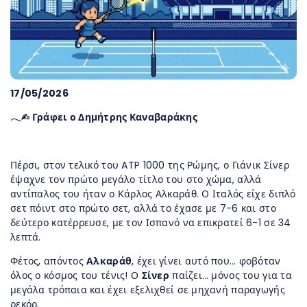
17/05/2026
𓂃✍︎ Γράφει ο Δημήτρης Καναβαράκης
Πέρσι, στον τελικό του ATP 1000 της Ρώμης, ο Γιάνικ Σίνερ
έψαχνε τον πρώτο μεγάλο τίτλο του στο χώμα, αλλά
αντίπαλος του ήταν ο Κάρλος Αλκαράθ. Ο Ιταλός είχε διπλό
σετ πόιντ στο πρώτο σετ, αλλά το έχασε με 7-6 και στο
δεύτερο κατέρρευσε, με τον Ισπανό να επικρατεί 6-1 σε 34
λεπτά.
Φέτος, απόντος
Αλκαράθ
, έχει γίνει αυτό που… φοβόταν
όλος ο κόσμος του τένις! Ο
Σίνερ
παίζει… μόνος του για τα
μεγάλα τρόπαια και έχει εξελιχθεί σε μηχανή παραγωγής
ρεκόρ.