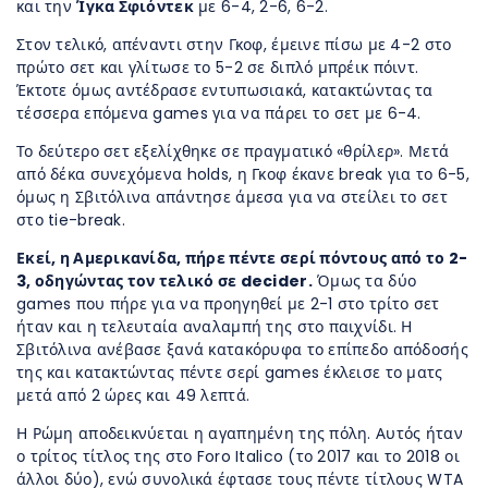
και την
Ίγκα Σφιόντεκ
με 6-4, 2-6, 6-2.
Στον τελικό, απέναντι στην Γκοφ, έμεινε πίσω με 4-2 στο
πρώτο σετ και γλίτωσε το 5-2 σε διπλό μπρέικ πόιντ.
Έκτοτε όμως αντέδρασε εντυπωσιακά, κατακτώντας τα
τέσσερα επόμενα games για να πάρει το σετ με 6-4.
Το δεύτερο σετ εξελίχθηκε σε πραγματικό «θρίλερ». Μετά
από δέκα συνεχόμενα holds, η Γκοφ έκανε break για το 6-5,
όμως η Σβιτόλινα απάντησε άμεσα για να στείλει το σετ
στο tie-break.
Εκεί, η Αμερικανίδα, πήρε πέντε σερί πόντους από το 2-
3, οδηγώντας τον τελικό σε decider.
Όμως τα δύο
games που πήρε για να προηγηθεί με 2-1 στο τρίτο σετ
ήταν και η τελευταία αναλαμπή της στο παιχνίδι. Η
Σβιτόλινα ανέβασε ξανά κατακόρυφα το επίπεδο απόδοσής
της και κατακτώντας πέντε σερί games έκλεισε το ματς
μετά από 2 ώρες και 49 λεπτά.
Η Ρώμη αποδεικνύεται η αγαπημένη της πόλη. Αυτός ήταν
ο τρίτος τίτλος της στο Foro Italico (το 2017 και το 2018 οι
άλλοι δύο), ενώ συνολικά έφτασε τους πέντε τίτλους WTA