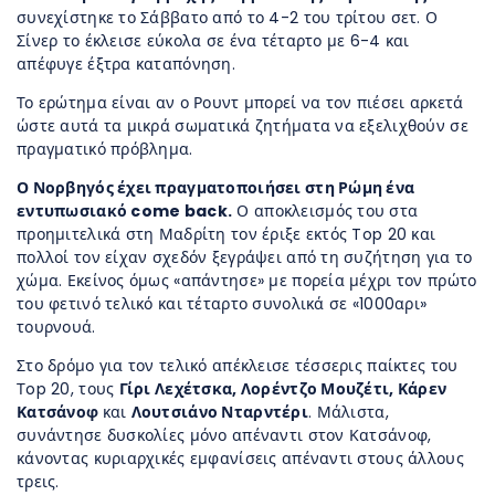
συνεχίστηκε το Σάββατο από το 4-2 του τρίτου σετ. Ο
Σίνερ το έκλεισε εύκολα σε ένα τέταρτο με 6-4 και
απέφυγε έξτρα καταπόνηση.
Το ερώτημα είναι αν ο Ρουντ μπορεί να τον πιέσει αρκετά
ώστε αυτά τα μικρά σωματικά ζητήματα να εξελιχθούν σε
πραγματικό πρόβλημα.
Ο Νορβηγός έχει πραγματοποιήσει στη Ρώμη ένα
εντυπωσιακό come back.
Ο αποκλεισμός του στα
προημιτελικά στη Μαδρίτη τον έριξε εκτός Top 20 και
πολλοί τον είχαν σχεδόν ξεγράψει από τη συζήτηση για το
χώμα. Εκείνος όμως «απάντησε» με πορεία μέχρι τον πρώτο
του φετινό τελικό και τέταρτο συνολικά σε «1000αρι»
τουρνουά.
Στο δρόμο για τον τελικό απέκλεισε τέσσερις παίκτες του
Τop 20, τους
Γίρι Λεχέτσκα, Λορέντζο Μουζέτι, Κάρεν
Κατσάνοφ
και
Λουτσιάνο Νταρντέρι
. Μάλιστα,
συνάντησε δυσκολίες μόνο απέναντι στον Κατσάνοφ,
κάνοντας κυριαρχικές εμφανίσεις απέναντι στους άλλους
τρεις.