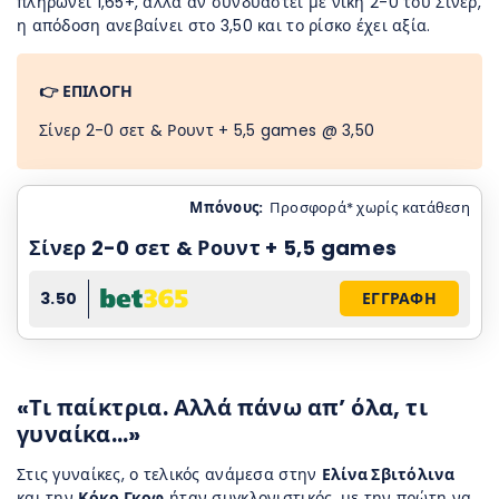
πληρώνει 1,65+, αλλά αν συνδυαστεί με νίκη 2-0 του Σίνερ,
η απόδοση ανεβαίνει στο 3,50 και το ρίσκο έχει αξία.
👉 ΕΠΙΛΟΓΗ
Σίνερ 2-0 σετ & Ρουντ + 5,5 games @ 3,50
Μπόνους:
Προσφορά* χωρίς κατάθεση
Σίνερ 2-0 σετ & Ρουντ + 5,5 games
3.50
ΕΓΓΡΑΦΗ
«Τι παίκτρια. Αλλά πάνω απ’ όλα, τι
γυναίκα…»
Στις γυναίκες, ο τελικός ανάμεσα στην
Ελίνα Σβιτόλινα
και την
Κόκο Γκοφ
ήταν συγκλονιστικός, με την πρώτη να