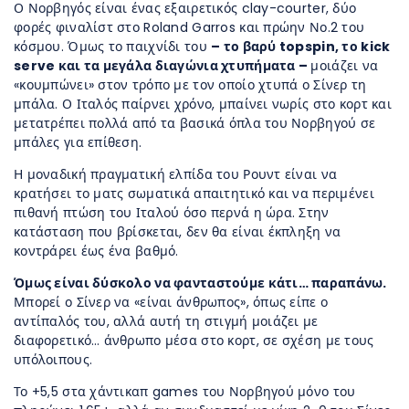
Ο Νορβηγός είναι ένας εξαιρετικός clay-courter, δύο
φορές φιναλίστ στο Roland Garros και πρώην Νο.2 του
κόσμου. Όμως το παιχνίδι του
– το βαρύ topspin, το kick
serve και τα μεγάλα διαγώνια χτυπήματα –
μοιάζει να
«κουμπώνει» στον τρόπο με τον οποίο χτυπά ο Σίνερ τη
μπάλα. Ο Ιταλός παίρνει χρόνο, μπαίνει νωρίς στο κορτ και
μετατρέπει πολλά από τα βασικά όπλα του Νορβηγού σε
μπάλες για επίθεση.
Η μοναδική πραγματική ελπίδα του Ρουντ είναι να
κρατήσει το ματς σωματικά απαιτητικό και να περιμένει
πιθανή πτώση του Ιταλού όσο περνά η ώρα. Στην
κατάσταση που βρίσκεται, δεν θα είναι έκπληξη να
κοντράρει έως ένα βαθμό.
Όμως είναι δύσκολο να φανταστούμε κάτι… παραπάνω.
Μπορεί ο Σίνερ να «είναι άνθρωπος», όπως είπε ο
αντίπαλός του, αλλά αυτή τη στιγμή μοιάζει με
διαφορετικό… άνθρωπο μέσα στο κορτ, σε σχέση με τους
υπόλοιπους.
Το +5,5 στα χάντικαπ games του Νορβηγού μόνο του