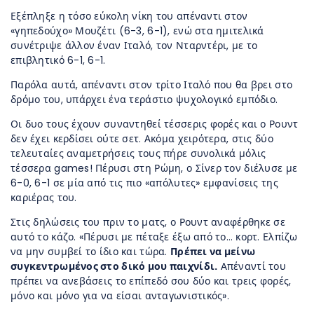
Εξέπληξε η τόσο εύκολη νίκη του απέναντι στον
«γηπεδούχο» Μουζέτι (6-3, 6-1), ενώ στα ημιτελικά
συνέτριψε άλλον έναν Ιταλό, τον Νταρντέρι, με το
επιβλητικό 6-1, 6-1.
Παρόλα αυτά, απέναντι στον τρίτο Ιταλό που θα βρει στο
δρόμο του, υπάρχει ένα τεράστιο ψυχολογικό εμπόδιο.
Οι δυο τους έχουν συναντηθεί τέσσερις φορές και ο Ρουντ
δεν έχει κερδίσει ούτε σετ. Ακόμα χειρότερα, στις δύο
τελευταίες αναμετρήσεις τους πήρε συνολικά μόλις
τέσσερα games! Πέρυσι στη Ρώμη, ο Σίνερ τον διέλυσε με
6-0, 6-1 σε μία από τις πιο «απόλυτες» εμφανίσεις της
καριέρας του.
Στις δηλώσεις του πριν το ματς, ο Ρουντ αναφέρθηκε σε
αυτό το κάζο. «Πέρυσι με πέταξε έξω από το… κορτ. Ελπίζω
να μην συμβεί το ίδιο και τώρα.
Πρέπει να μείνω
συγκεντρωμένος στο δικό μου παιχνίδι.
Απέναντί του
πρέπει να ανεβάσεις το επίπεδό σου δύο και τρεις φορές,
μόνο και μόνο για να είσαι ανταγωνιστικός».